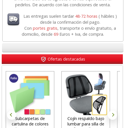
pedirlos. De acuerdo con las condiciones de venta.
Las entregas suelen tardar
48-72 horas
( hábiles )
desde la confirmación del pago.
Con
portes gratis
, transporte o envío gratuito, a
domicilio, desde
69
Euros + Iva, de compra.
Ofertas destacadas
Subcarpetas de
Cojín respaldo bajo
Cu
cartulina de colores
lumbar para silla de
tap