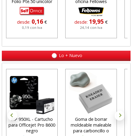
Folio Pte.50 unicolor
oficina Fellowes
c
0,16
19,95
desde:
€
desde:
€
0,19 con Iva
24,14 con Iva
Lo + Nuevo
HP 950XL - Cartucho
Goma de borrar
H
para Officejet Pro 8600
moldeable maleable
C
negro
para carboncillo o
N