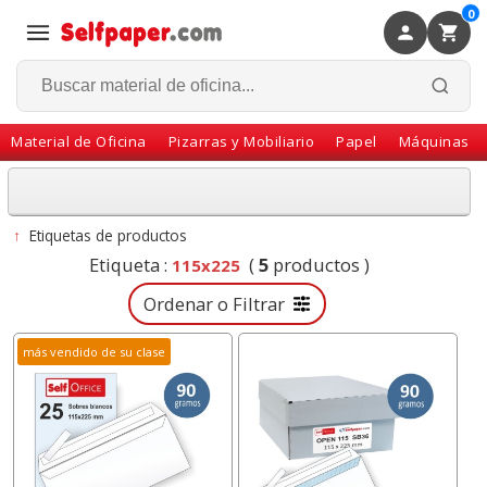
0
×
Volver
Material de Oficina
Pizarras y Mobiliario
Papel
Máquinas
↑
Etiquetas de productos
Etiqueta :
(
5
productos )
115x225
Ordenar o Filtrar
más vendido de su clase