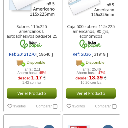
Sobres 115x225
Caja 500 sobres 115x225
americanos L
americanos, 90 grs,
autoadhesivos paquete 25
económicos
uds
Ref: 20121270
[ 58640 ]
Ref: SB36
[ 31918 ]
Disponible
Disponible
Tarifa :
2,11
Tarifa :
25,46
Ahorro hasta:
45%
Ahorro hasta:
47%
1.17
13.39
desde:
€
desde:
€
1,42 con Iva
16,20 con Iva
Ver el Producto
Ver el Producto
favoritos
Comparar
favoritos
Comparar