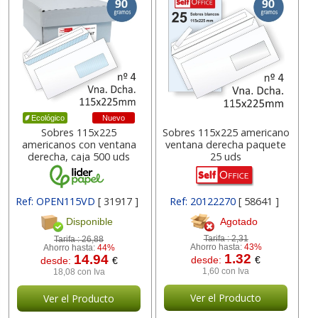
Nuevo
Ecológico
Sobres 115x225
Sobres 115x225 americano
americanos con ventana
ventana derecha paquete
derecha, caja 500 uds
25 uds
Ref: OPEN115VD
[ 31917 ]
Ref: 20122270
[ 58641 ]
Agotado
Disponible
Tarifa :
2,31
Tarifa :
26,88
Ahorro hasta:
43%
Ahorro hasta:
44%
1.32
14.94
desde:
€
desde:
€
1,60 con Iva
18,08 con Iva
Ver el Producto
Ver el Producto