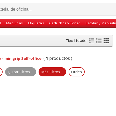
l
Máquinas
Etiquetas
Cartuchos y Tóner
Escolar y Manual
Tipo Listado
(
1
productos )
 - minigrip Self-office
Quitar Filtros
Más Filtros
Orden:
2/6 22-
Cinta Scotch Magic
Herramientas,
ta 1000
33x19 Pack ahorro 7+1
instrumentos Modelar
gratis
plastilina Liderpapel C/6