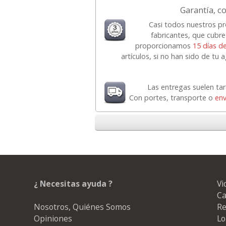
Garantía, co
Casi todos nuestros p
fabricantes, que cubre
proporcionamos
15 días d
artículos, si no han sido de tu
Las entregas suelen ta
Con portes, transporte o
env
¿ Necesitas ayuda ?
Vi
Ca
Nosotros, Quiénes Somos
Re
Opiniones
Lo