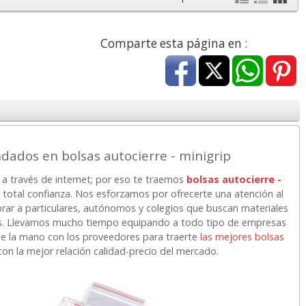
n Iva
45,82 con Iva
68,51 con Iva
Comparte esta página en :
ados en bolsas autocierre - minigrip
Cartucho
Goma de borrar
HP 304 302 Color,
t Pro 8600
moldeable maleable
Cartucho original
a a través de internet; por eso te traemos
bolsas autocierre -
o
para carboncillo o
N9K05AE tricolor
total confianza. Nos esforzamos por ofrecerte una atención al
grafito
orar a particulares, autónomos y colegios que buscan materiales
areos. Llevamos mucho tiempo equipando a todo tipo de empresas
6,62
0,89
14,89
€
desde:
€
desde:
€
de la mano con los proveedores para traerte
las mejores bolsas
n Iva
1,08 con Iva
18,02 con Iva
on la mejor relación calidad-precio del mercado.