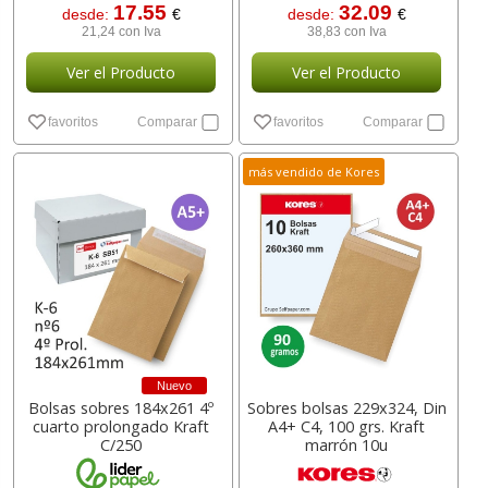
17.55
32.09
desde:
€
desde:
€
21,24 con Iva
38,83 con Iva
Ver el Producto
Ver el Producto
favoritos
Comparar
favoritos
Comparar
más vendido de Kores
Nuevo
Bolsas sobres 184x261 4º
Sobres bolsas 229x324, Din
cuarto prolongado Kraft
A4+ C4, 100 grs. Kraft
C/250
marrón 10u