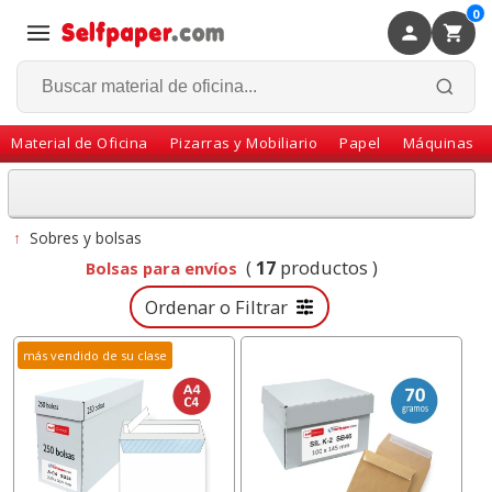
0
×
Volver
Material de Oficina
Pizarras y Mobiliario
Papel
Máquinas
↑
Sobres y bolsas
(
17
productos )
Bolsas para envíos
Ordenar o Filtrar
más vendido de su clase