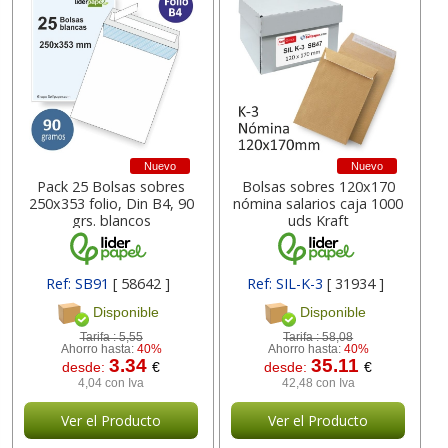
Nuevo
Nuevo
Pack 25 Bolsas sobres
Bolsas sobres 120x170
250x353 folio, Din B4, 90
nómina salarios caja 1000
grs. blancos
uds Kraft
Ref: SB91
[ 58642 ]
Ref: SIL-K-3
[ 31934 ]
Disponible
Disponible
Tarifa :
5,55
Tarifa :
58,08
Ahorro hasta:
40%
Ahorro hasta:
40%
3.34
35.11
desde:
€
desde:
€
4,04 con Iva
42,48 con Iva
Ver el Producto
Ver el Producto