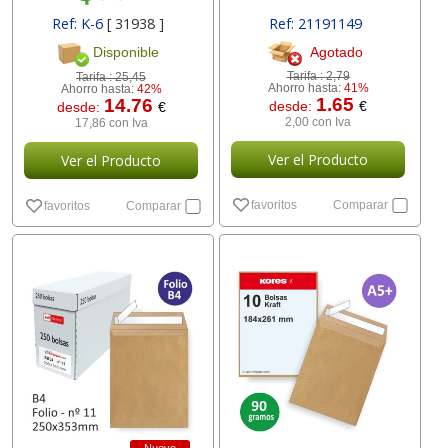
Ref: K-6
[ 31938 ]
Ref: 21191149
[ 00628500 ]
Agotado
Disponible
Tarifa :
2,79
Tarifa :
25,45
Ahorro hasta:
41%
Ahorro hasta:
42%
1.65
14.76
desde:
€
desde:
€
2,00 con Iva
17,86 con Iva
Ver el Producto
Ver el Producto
favoritos
Comparar
favoritos
Comparar