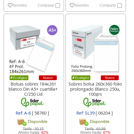
favoritos
Comparar
favoritos
Comparar
Nuevo
Nuevo
Ecológico
Ecológico
Bolsas sobres 184x261
Sobres bolsa 260x360 folio
blanco Din A5+ cuartilla+
prolongado Blanco 250u,
C/250 Ud
100grs
Ref: A-6
[ 58760 ]
Ref: SL39
[ 06204 ]
Disponible
Disponible
Tarifa :
30,15
Tarifa :
60,89
Ahorro hasta:
42%
Ahorro hasta:
47%