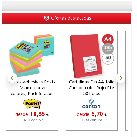
Ofertas destacadas
Notas adhesivas Post-
Cartulinas Din A4, folio
Ci
it Miami, nuevos
Canson color Rojo Pte.
33x
colores, Pack 6 tacos
50 hojas
10,85
5,70
desde:
€
desde:
€
13,13 con Iva
6,90 con Iva