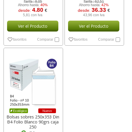
Tarifa :
8,05
Tarifa :
62,51
Ahorro hasta:
40%
Ahorro hasta:
42%
4.80
36.33
desde:
€
desde:
€
5,81 con Iva
43,96 con Iva
Ver el Producto
Ver el Producto
favoritos
Comparar
favoritos
Comparar
Nuevo
Ecológico
Bolsas sobres 250x353 Din
B4 Folio Blanco 90grs caja
250