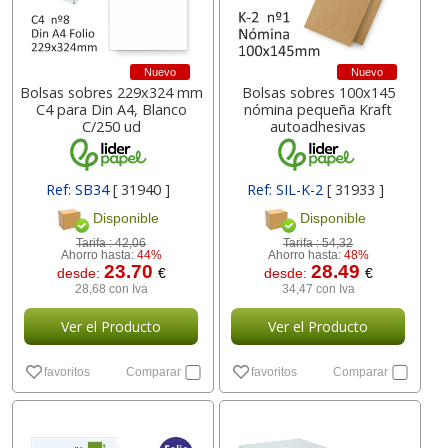
Nuevo
Nuevo
Bolsas sobres 229x324 mm
Bolsas sobres 100x145
C4 para Din A4, Blanco
nómina pequeña Kraft
C/250 ud
autoadhesivas
Ref: SB34
[ 31940 ]
Ref: SIL-K-2
[ 31933 ]
Disponible
Disponible
Tarifa :
42,06
Tarifa :
54,32
Ahorro hasta:
44%
Ahorro hasta:
48%
23.70
28.49
desde:
€
desde:
€
28,68 con Iva
34,47 con Iva
Ver el Producto
Ver el Producto
favoritos
Comparar
favoritos
Comparar