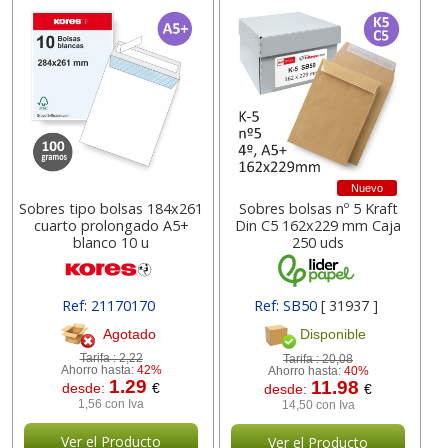
Nuevo
Sobres tipo bolsas 184x261
Sobres bolsas nº 5 Kraft
cuarto prolongado A5+
Din C5 162x229 mm Caja
blanco 10 u
250 uds
Ref: 21170170
Ref: SB50
[ 31937 ]
[ 10417500 ]
Agotado
Disponible
Tarifa :
2,22
Tarifa :
20,08
Ahorro hasta:
42%
Ahorro hasta:
40%
1.29
11.98
desde:
€
desde:
€
1,56 con Iva
14,50 con Iva
Ver el Producto
Ver el Producto