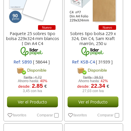
Nuevo
Nuevo
Paquete 25 sobres tipo
Sobres tipo bolsa 229 x
bolsa 229x324 mm blancos
324, Din C4, Sam Kraft
[ Din A4 C4
marrón, 250 u
Ref: SB93
[ 58644 ]
Ref: KSB-C4
[ 31939 ]
Disponible
Disponible
Tarifa :
4,72
Tarifa :
38,53
Ahorro hasta:
40%
Ahorro hasta:
42%
2.85
22.34
desde:
€
desde:
€
3,45 con Iva
27,03 con Iva
Ver el Producto
Ver el Producto
favoritos
Comparar
favoritos
Comparar