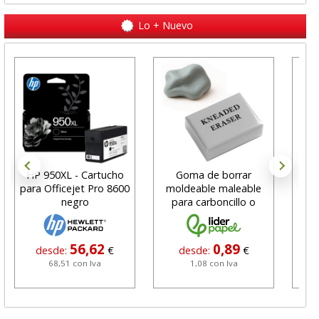
Lo + Nuevo
HP 950XL - Cartucho
Goma de borrar
H
para Officejet Pro 8600
moldeable maleable
C
negro
para carboncillo o
N
grafito
56,62
0,89
desde:
€
desde:
€
68,51 con Iva
1,08 con Iva