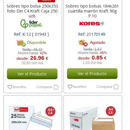
Nuevo
Sobres tipo bolsa 250x353
Sobres tipo bolsas 184x261
folio Din C4 Kraft Caja 250
cuartilla marrón Kraft 90g
uds
P.10
Ref: K-12
[ 31943 ]
Ref: 21170149
[ 21171149 ]
Agotado
Disponible
Tarifa :
1,57
Tarifa :
46,43
Ahorro hasta:
46%
Ahorro hasta:
42%
0.85
26.96
desde:
€
desde:
€
1,03 con Iva
32,62 con Iva
Ver el Producto
Ver el Producto
favoritos
Comparar
favoritos
Comparar