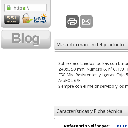
0,92 con Iva
0,31 con Iva
Más información del producto
Sobres acolchados, bolsas con burbuj
Carpeta Canguro
Portacelo mediano de
Cera
240x350 mm. Número 6, nº 6, F/3, 16
personalizable Esselte
oficina Tesa Curve
Co
FSC Mix. Resistentes y ligeras. Caja
Plus 2 anillas 40mm
Ecasy Cut 33x19mm
AroFOL 6/F
Siempre con el mejor servicio y los 
3,78
6,35
desde:
€
desde:
€
d
4,57 con Iva
7,68 con Iva
Características y Ficha técnica
Referencia Selfpaper:
KF16