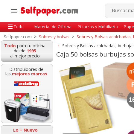
Todo
Material de Oficina
Pizarras y Mobiliario
Pape
Selfpaper.com
>
Sobres y bolsas
>
Sobres y Bolsas acolchadas, 
Todo
para tu oficina
↑
Sobres y Bolsas acolchadas, burbujas
desde
1995
Caja 50 bolsas burbujas so
al mejor precio
Distribuidores de
las
mejores marcas
lsas sobres
Sobre bolsa acolchado
Caja 100 bol
as, acolchadas
burbujas Nº 13C - C/0
burbujas sob
0 airbag envíos
Kraft AirCap
acolchados nº 4
14D
Lo + Nuevo