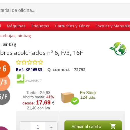
l
Máquinas
Etiquetas
Cartuchos y Tóner
Escolar y Manual
burbujas, air-bag
, air-bag
bres acolchados nº 6, F/3, 16F
Ref:
KF16583
-
Q-connect
72792
Tarifa :
29,93
En Stock
Ahorro hasta:
41%
124 uds.
17,69
desde:
€
sas
Bolsas sobres
Caja 50 sobres
21,40 con Iva
res
acolchados burbujas Nº
burbujas, bolsas
, D/1,
6, F/3, 16F, kraft
acolchadas nº 19 J/6
300x440
Añadir al carrito
-
+