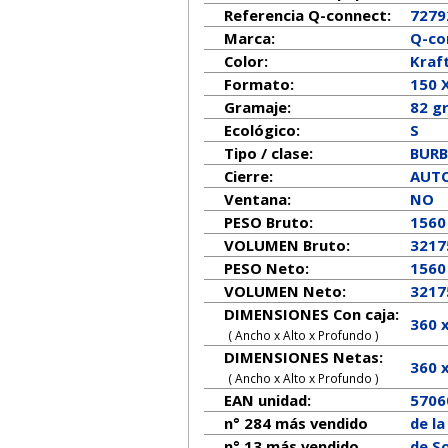
Referencia Q-connect:
7279
Marca:
Q-co
Color:
Kraf
Formato:
150 
Gramaje:
82 g
Ecológico:
S
Tipo / clase:
BURB
Cierre:
AUT
Ventana:
NO
PESO Bruto:
1560
VOLUMEN Bruto:
3217
PESO Neto:
1560
VOLUMEN Neto:
3217
DIMENSIONES Con caja:
360 
( Ancho x Alto x Profundo )
DIMENSIONES Netas:
360
( Ancho x Alto x Profundo )
EAN unidad:
5706
n° 284 más vendido
de l
n° 13 más vendido
de So