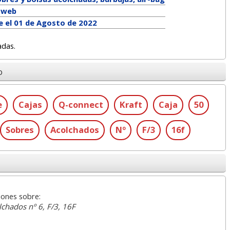
a web
e el 01 de Agosto de 2022
adas.
o
e
Cajas
Q-connect
Kraft
Caja
50
Sobres
Acolchados
Nº
F/3
16f
iones sobre:
lchados nº 6, F/3, 16F