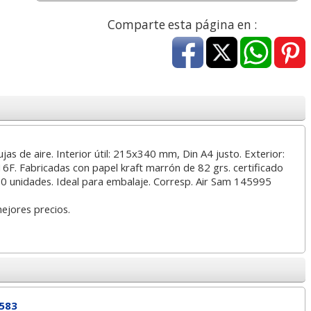
4,57 con Iva
7,68 con Iva
5,93 con I
Comparte esta página en :
as de aire. Interior útil: 215x340 mm, Din A4 justo. Exterior:
s Plastidecor 24
Carpeta colgante gio
Notas adhesiv
F. Fabricadas con papel kraft marrón de 82 grs. certificado
lores Bic kids
42200 folio bicolor visor
100h amari
 50 unidades. Ideal para embalaje. Corresp. Air Sam 145995
superior
económic
mejores precios.
4,90
0,76
0,
esde:
€
desde:
€
desde:
5,93 con Iva
0,92 con Iva
0,31 con I
583