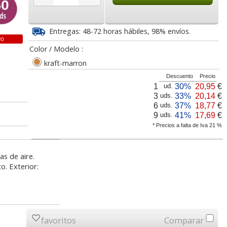
0
0,50
31,00
€
desde:
€
desde:
€
a
0,61 con Iva
37,51 con Iva
Entregas: 48-72 horas hábiles, 98% envíos.
vo
Color / Modelo :
kraft-marron
Descuento
Precio
1
30%
20,95
€
ud.
3
33%
20,14
€
uds.
6
37%
18,77
€
uds.
9
41%
17,69
€
uds.
* Precios a falta de Iva 21 %
res
Bolsas sobres
Sobre bolsa acolchado
lsas
burbujas, acolchadas
burbujas Nº 13C - C/0
19 J/6
11A/000 airbag envíos
Kraft AirCap
s de aire.
o. Exterior:
rpeta Canguro
Portacelo mediano de
Ceras Plastid
nalizable Esselte
oficina Tesa Curve
Colores Bic
0
0,19
0,40
€
desde:
€
desde:
€
 2 anillas 40mm
Ecasy Cut 33x19mm
a
0,23 con Iva
0,48 con Iva
favoritos
Comparar
3,78
6,35
4,
esde:
€
desde:
€
desde: