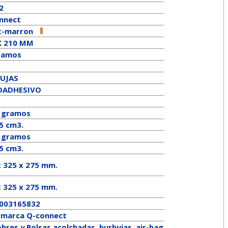
2
nnect
t-marron
X 210 MM
ramos
UJAS
OADHESIVO
 gramos
5 cm3.
gramos
5 cm3.
x 325 x 275 mm.
x
325
x
275
mm.
003165832
a marca
Q-connect
bres y Bolsas acolchadas, burbujas, air-bag