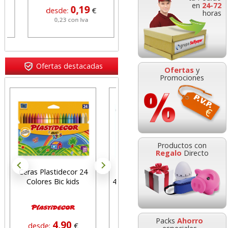
en
24-72
0,19
0,40
desde:
€
desde:
€
horas
0,23 con Iva
0,48 con Iva
Ofertas destacadas
Ofertas
y
Promociones
Caja 100 bolsas
burbujas sobres
Productos con
acolchados nº 4, D/1,
Regalo
Directo
14D
ecor 24
Carpeta colgante gio
Notas adhesivas 76x76
 kids
42200 folio bicolor visor
100h amarillo
27,60
desde:
€
superior
económicas
33,40 con Iva
Packs
Ahorro
90
0,76
0,26
€
desde:
€
desde:
€