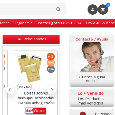
0
idades
Ergonomía
Portes gratis > 69
€ +
Envío
48-72
hora
IVA
Relacionados
Contacto / Ayuda
¿ Tienes alguna
duda ?
Lo + Vendido
Bolsas sobres
Sobre bolsa acolchado
burbujas, acolchadas
burbujas Nº 13C - C/0
Los Productos
más vendidos
11A/000 airbag envíos
Kraft AirCap
tu Pedido