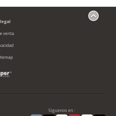
legal
e venta
ivacidad
itemap
Síguenos en :