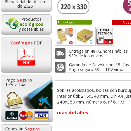
El material de oficina
0,19
0,40
27,6
de 2026
de:
€
desde:
€
desde:
,23 con Iva
0,48 con Iva
33,40 con Iv
Productos
Ecológico
Nue
ecológicos
y sostenibles
Catálogos
PDF
Entrega en 48-72 horas hábiles
98% de los envíos.
Garantía de Devolución: 15 días.
Pago seguro SSL - TPV virtual.
a 100 bolsas
Bolsas sobres
Caja 50 sob
Pago
Seguro
bujas sobres
acolchados burbujas Nº
burbujas, bo
TPV virtual
ados nº 4, D/1,
6, F/3, 16F, kraft
acolchadas nº 
Sobres acolchados, bolsas con burbuja
14D
300x440
Interior útil: 215x340 mm, Din A4 just
Carpeta colgante gio
Notas adhesivas 76x76
Ca
240x350 mm. Número 6, nº 6, F/3,
42200 folio bicolor visor
100h amarillo
perso
27,60
0,50
31,0
de:
€
desde:
€
desde:
superior
económicas
Plus
más detalles
,40 con Iva
0,61 con Iva
37,51 con Iv
0,76
0,26
Conexión
Segura
desde:
€
desde:
€
d