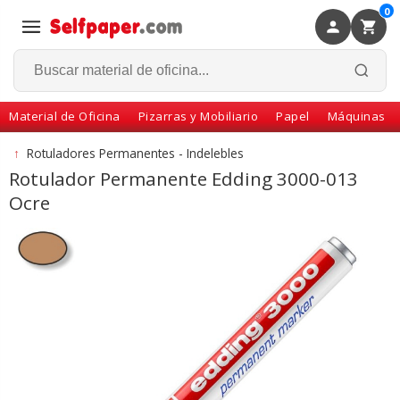
0
×
Volver
Material de Oficina
Pizarras y Mobiliario
Papel
Máquinas
↑
Rotuladores Permanentes - Indelebles
Rotulador Permanente Edding 3000-013
Ocre