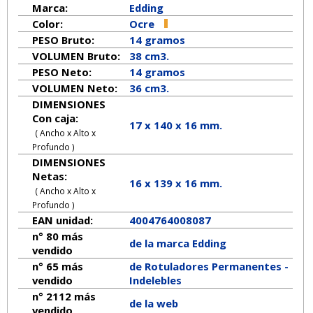
Marca:
Edding
Color:
Ocre
PESO Bruto:
14 gramos
VOLUMEN Bruto:
38 cm3.
PESO Neto:
14
gramos
VOLUMEN Neto:
36 cm3.
DIMENSIONES
Con caja:
17 x 140 x 16 mm.
( Ancho x Alto x
Profundo )
DIMENSIONES
Netas:
16
x
139
x
16
mm.
( Ancho x Alto x
Profundo )
EAN unidad:
4004764008087
n° 80 más
de la marca
Edding
vendido
n° 65 más
de Rotuladores Permanentes -
vendido
Indelebles
n° 2112 más
de la web
vendido