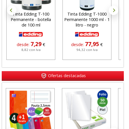
Tinta Edding T-100
Tinta Edding T-1000
Tint
Permanente - botella
Permanente 1000 ml - 1
per
de 100 ml
litro - negro
7,29
77,95
desde:
€
desde:
€
8,82 con Iva
94,32 con Iva
Ofertas destacadas