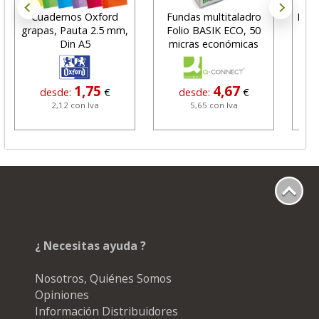
Cuadernos Oxford
Fundas multitaladro
Boti
grapas, Pauta 2.5 mm,
Folio BASIK ECO, 50
me
Din A5
micras económicas
1,75
4,67
desde:
€
desde:
€
2,12 con Iva
5,65 con Iva
¿ Necesitas ayuda ?
Nosotros, Quiénes Somos
Opiniones
Información Distribuidores