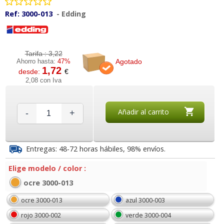
Ref:
3000-013
-
Edding
Tarifa :
3,22
Agotado
Ahorro hasta:
47%
1,72
desde:
€
2,08 con Iva
Añadir al carrito
-
+
Entregas: 48-72 horas hábiles, 98% envíos.
Elige modelo / color :
ocre 3000-013
ocre 3000-013
azul 3000-003
rojo 3000-002
verde 3000-004