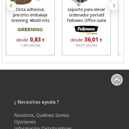
Cinta adhesiva,
soporte para elevar
Bl
precinto embalaje
ordenador portatil
se
Greening 48x60 mts
Fellowes Office-suite
marrón
0,83
36,01
desde:
€
desde:
€
1,00 con Iva
43,57 con Iva
¿ Necesitas ayuda ?
Nosotros, Quiénes Somos
Opiniones
Información Distribuidores