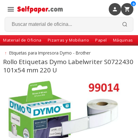
0
×
Volver
Material de Oficina
Pizarras y Mobiliario
Papel
Máquinas
↑
Etiquetas para Impresora Dymo - Brother
Rollo Etiquetas Dymo Labelwriter S0722430
101x54 mm 220 U