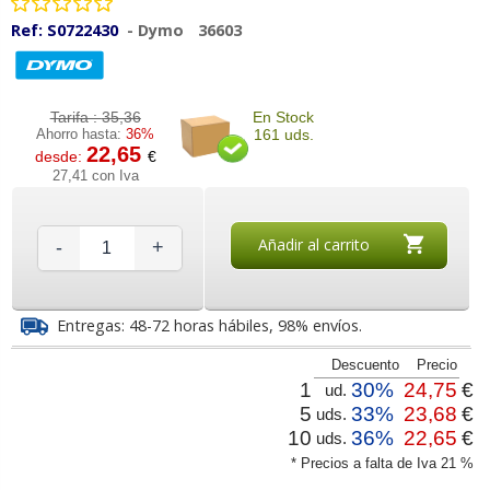
Ref:
S0722430
-
Dymo
36603
Tarifa :
35,36
En Stock
Ahorro hasta:
36%
161 uds.
22,65
desde:
€
27,41 con Iva
Añadir al carrito
-
+
Entregas: 48-72 horas hábiles, 98% envíos.
Descuento
Precio
1
30%
24,75
€
ud.
5
33%
23,68
€
uds.
10
36%
22,65
€
uds.
* Precios a falta de Iva 21 %