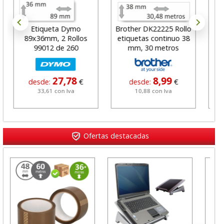
Etiqueta Dymo
Brother DK22225 Rollo
Eti
89x36mm, 2 Rollos
etiquetas continuo 38
8
99012 de 260
mm, 30 metros
R
pegatinas
27,78
8,99
desde:
€
desde:
€
33,61 con Iva
10,88 con Iva
Ofertas destacadas