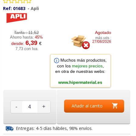
Ref:
01683
-
Apli
Tarifa :
11,52
Agotado
Ahorro hasta:
45%
más uds :
6,39
27/08/2026
desde:
€
7,73 con Iva
Muchos más productos,
con los
mejores precios
,
en otra de nuestras webs:
www.hipermaterial.es
Añadir al carrito
-
+
Entregas: 4-5 días hábiles, 98% envíos.