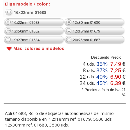
Elige modelo / color :
16x22mm 01683
16x22mm 01683
12x30mm 01680
13x50mm 01682
12x18mm 01679
19x27mm 01684
20x75mm 01687
Más colores o modelos
Descuento
Precio
4
35%
7,49
€
uds.
8
37%
7,25
€
uds.
12
40%
6,90
€
uds.
24
45%
6,39
€
uds.
* Precios a falta de Iva 21
%
Apli 01683, Rollo de etiquetas autoadhesivas del mismo
tamaño disponible en: 12x18mm ref. 01679, 5600 uds.
12x30mm ref. 01680, 3500 uds.