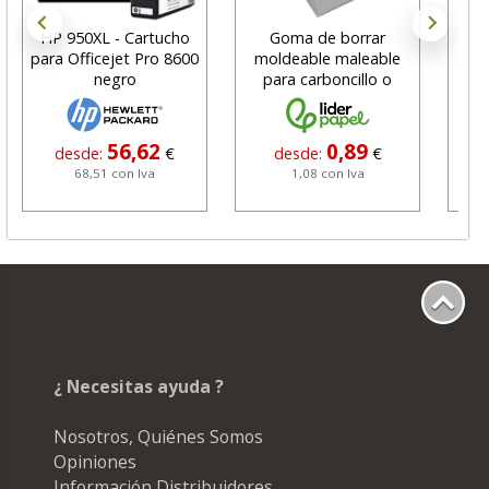
HP 950XL - Cartucho
Goma de borrar
H
para Officejet Pro 8600
moldeable maleable
C
negro
para carboncillo o
N
grafito
56,62
0,89
desde:
€
desde:
€
68,51 con Iva
1,08 con Iva
¿ Necesitas ayuda ?
Nosotros, Quiénes Somos
Opiniones
Información Distribuidores