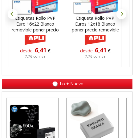
Etiquetas Rollo PVP
Etiqueta Rollo PVP
Et
Euro 16x22 Blanco
Euros 12x18 Blanco
A
removible poner precio
poner precio removible
bla
6,41
6,41
desde:
€
desde:
€
7,76 con Iva
7,76 con Iva
Lo + Nuevo