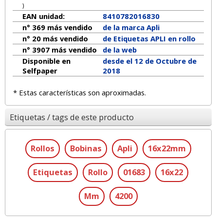
)
EAN unidad:
8410782016830
n° 369 más vendido
de la marca
Apli
n° 20 más vendido
de Etiquetas APLI en rollo
n° 3907 más vendido
de la web
Disponible en
desde el 12 de Octubre de
Selfpaper
2018
* Estas características son aproximadas.
Etiquetas / tags de este producto
Rollos
Bobinas
Apli
16x22mm
Etiquetas
Rollo
01683
16x22
Mm
4200