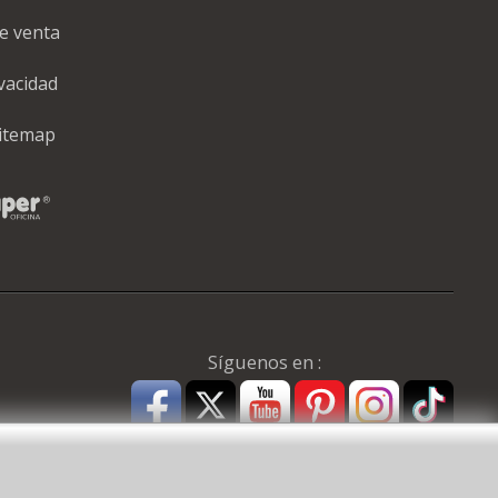
e venta
ivacidad
itemap
Síguenos en :