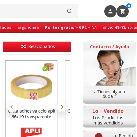
0
idades
Ergonomía
Portes gratis > 69
€ +
Envío
48-72
hora
IVA
Relacionados
Contacto / Ayuda
¿ Tienes alguna
duda ?
Lo + Vendido
Cinta adhesiva celo Apli
Celo cinta adhesiva
12x33
doble cara Tesa 15 mm
Los Productos
más vendidos
x10 mts Premium
tu Pedido