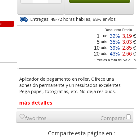
3
20,35
1,17
€
desde:
€
desde:
€
a
24,62 con Iva
1,42 con Iva
Entregas: 48-72 horas hábiles, 98% envíos.
vo
Descuento
Precio
1
32%
3,19
€
ud.
5
35%
3,03
€
uds.
10
39%
2,85
€
uds.
20
43%
2,66
€
uds.
* Precios a falta de Iva 21 %
Aplicador de pegamento en roller. Ofrece una
elo apli
Cinta adhesiva celo Apli
Celo cinta adhesiva
adhesión permanente y un resultados excelentes.
rente
12x33
doble cara Tesa 15 mm
Pega papel, fotografías, etc. No deja residuos.
x10 mts Premium
más detalles
lor,
Cartucho HP 304 - 302
Cartucho HP 304XL -
inal
Negro, original
302XL Tricolor alta
7
0,49
2,76
€
desde:
€
desde:
€
olor
N9K06AE
capacidad deskjet
favoritos
Comparar
a
0,59 con Iva
3,34 con Iva
Comparte esta página en :
9
14,87
37,87
€
desde:
€
desde:
€