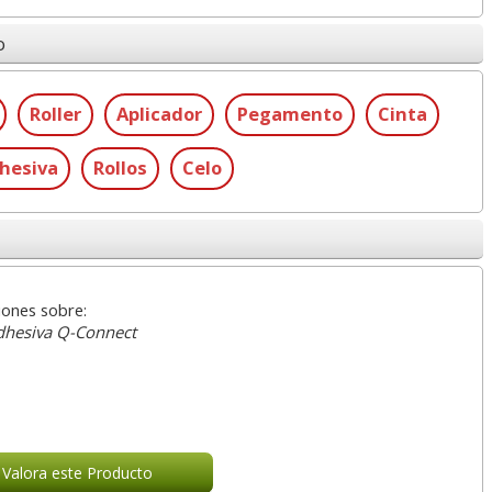
o
Roller
Aplicador
Pegamento
Cinta
hesiva
Rollos
Celo
iones sobre:
adhesiva Q-Connect
Valora este Producto