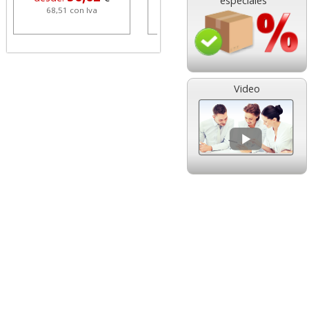
especiales
68,51 con Iva
1,08 con Iva
Video
HP 304 302 Color,
Cartucho HP 304 - 302
Cartucho original
Negro, original
N9K05AE tricolor
N9K06AE
14,89
14,87
desde:
€
desde:
€
18,02 con Iva
17,99 con Iva