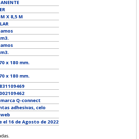
MANENTE
ER
MM X 8,5 M
LAR
ramos
cm3.
ramos
cm3.
 70 x 180 mm.
70
x
180
mm.
831109469
002109462
a marca
Q-connect
ntas adhesivas, celo
a web
e el 16 de Agosto de 2022
adas.