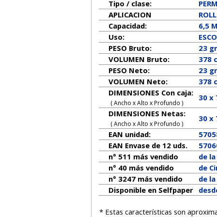
Tipo / clase:
PER
APLICACION
ROLL
Capacidad:
6,5 
Uso:
ESCO
PESO Bruto:
23 g
VOLUMEN Bruto:
378 
PESO Neto:
23
g
VOLUMEN Neto:
378 
DIMENSIONES Con caja:
30 x
( Ancho x Alto x Profundo )
DIMENSIONES Netas:
30
x
( Ancho x Alto x Profundo )
EAN unidad:
5705
EAN Envase de 12 uds.
5706
n° 511 más vendido
de l
n° 40 más vendido
de Ci
n° 3247 más vendido
de l
Disponible en Selfpaper
desd
* Estas características son aproxim