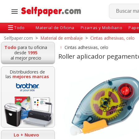
Todo
Material de Oficina
Pizarras y Mobiliario
Pape
Selfpaper.com
>
Material de embalaje
>
Cintas adhesivas, celo
Todo
para tu oficina
↑
Cintas adhesivas, celo
desde
1995
Roller aplicador pegament
al mejor precio
Distribuidores de
las
mejores marcas
dhesiva celo Apli
Celo cinta adhesiva
Cinta adhesiva c
12x33
doble cara Tesa 15 mm
Q-Connect 3
x10 mts Premium
envase indiv
Lo + Nuevo