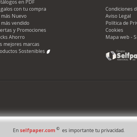
tálogos en PDF
galos con tu compra
Condiciones d
 más Nuevo
Aviso Legal
 más vendido
Política de Pr
ertas y Promociones
Cookies
cks Ahorro
Mapa web - S
s mejores marcas
oductos Sostenibles
©
En
selfpaper.com
es importante tu privacidad.