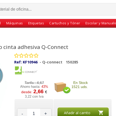
l
Máquinas
Etiquetas
Cartuchos y Tóner
Escolar y Manual
o cinta adhesiva Q-Connect
Ref:
KF10946
-
Q-connect
150285
Tarifa :
4,67
En Stock
Ahorro hasta:
43%
1521 uds.
2,66
desde:
€
elo fiso
Cinta Adhesiva Scotch
Cinta adhesiva celo apli
3,22 con Iva
3x19
Magic 33x19 mm Pack
66x19 transparente
idual
Ahorro 12+2 Gratis
Añadir al carrito
-
+