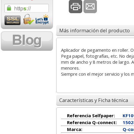
1,08 con Iva
18,02 con Iv
Más información del producto
Aplicador de pegamento en roller. O
Pega papel, fotografías, etc. No dej
mm de ancho y 8 metros de largo.
menores.
Cartucho HP 304 - 302
Cartucho HP 30
Siempre con el mejor servicio y los 
Negro, original
302XL Tricolor
N9K06AE
capacidad des
Características y Ficha técnica
14,87
37,8
desde:
€
desde:
17,99 con Iva
45,82 con Iv
Referencia Selfpaper:
KF10
Referencia Q-connect:
1502
Marca:
Q-co