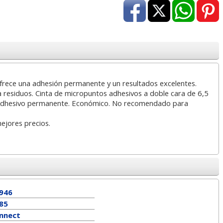
a
17,99 con Iva
45,82 con Iva
frece una adhesión permanente y un resultados excelentes.
a residuos. Cinta de micropuntos adhesivos a doble cara de 6,5
 Adhesivo permanente. Económico. No recomendado para
4XL -
HP 950XL - Cartucho
Goma de borrar
mejores precios.
 alta
para Officejet Pro 8600
moldeable maleable
kjet
negro
para carboncillo o
grafito
7
56,62
0,89
€
desde:
€
desde:
€
a
68,51 con Iva
1,08 con Iva
946
85
nnect