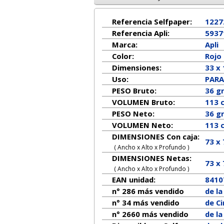
Referencia Selfpaper:
1227
Referencia Apli:
5937
Marca:
Apli
Color:
Rojo
Dimensiones:
33 x
Uso:
PARA
PESO Bruto:
36 g
VOLUMEN Bruto:
113 
PESO Neto:
36
g
VOLUMEN Neto:
113 
DIMENSIONES Con caja:
73 x
( Ancho x Alto x Profundo )
DIMENSIONES Netas:
73
x
( Ancho x Alto x Profundo )
EAN unidad:
8410
n° 286 más vendido
de l
n° 34 más vendido
de Ci
n° 2660 más vendido
de l