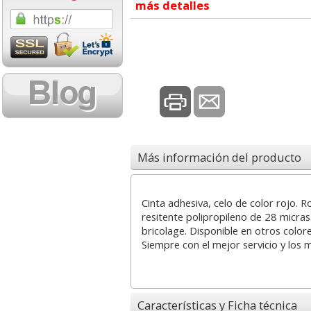
más detalles
1,08 con Iva
18,02 con Iv
Más información del producto
Cartucho HP 304 - 302
Cartucho HP 30
Negro, original
302XL Tricolor
N9K06AE
capacidad des
Cinta adhesiva, celo de color rojo.
resitente polipropileno de 28 micras
bricolage. Disponible en otros colore
14,87
37,8
desde:
€
desde:
Siempre con el mejor servicio y los 
17,99 con Iva
45,82 con Iv
Características y Ficha técnica