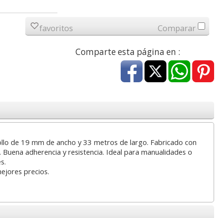
a
17,99 con Iva
45,82 con Iva
favoritos
Comparar
Comparte esta página en :
4XL -
HP 950XL - Cartucho
Goma de borrar
 alta
para Officejet Pro 8600
moldeable maleable
kjet
negro
para carboncillo o
 Rollo de 19 mm de ancho y 33 metros de largo. Fabricado con
grafito
. Buena adherencia y resistencia. Ideal para manualidades o
s.
7
56,62
0,89
€
desde:
€
desde:
€
mejores precios.
a
68,51 con Iva
1,08 con Iva