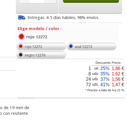
6
4,35
0,57
€
desde:
€
desde:
€
a
5,26 con Iva
0,69 con Iva
Entregas: 4-5 días hábiles, 98% envíos.
Elige modelo / color :
rojo 12272
rojo 12272
azul 12273
negro 12276
Descuento
Precio
1
25%
1,86
€
ud.
lo Apli
Roller aplicador
Celo económico, cinta
8
35%
1,62
€
uds.
ividual
pegamento cinta
adhesiva, 19 mm x 33
24
37%
1,56
€
uds.
adhesiva Q-Connect
mts Q-Connect
72
41%
1,47
€
uds.
* Precios a falta de Iva 21 %
lor,
Cartucho HP 304 - 302
Cartucho HP 304XL -
inal
Negro, original
302XL Tricolor alta
7
2,66
0,49
€
desde:
€
desde:
€
olor
N9K06AE
capacidad deskjet
ollo de 19 mm de
a
3,22 con Iva
0,59 con Iva
o con resitente
9
14,87
37,87
€
desde:
€
desde:
€