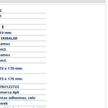
2
1
 19 mm
 EMBALAR
ramos
cm3.
ramos
cm3.
 73 x 170 mm.
73
x
170
mm.
782122722
a marca
Apli
ntas adhesivas, celo
a web