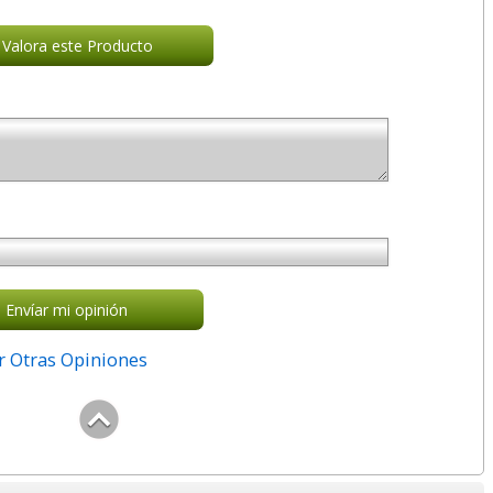
Valora este Producto
Envíar mi opinión
r Otras Opiniones