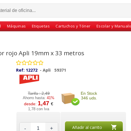
l
Máquinas
Etiquetas
Cartuchos y Tóner
Escolar y Manual
lor rojo Apli 19mm x 33 metros
Ref:
12272
-
Apli
59371
Tarifa :
2,49
En Stock
Ahorro hasta:
41%
346 uds.
1,47
desde:
€
, celo
Pegamento Pritt roller
Cinta adhesiva celo Apli
1,78 con Iva
66 mts
Compact, celo, cinta
33x19 envase individual
s
doble cara
Añadir al carrito
-
+