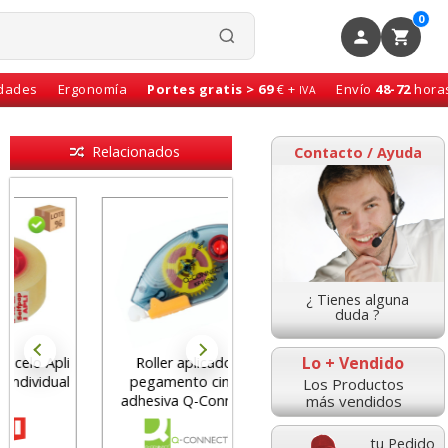
0
idades
Ergonomía
Portes gratis > 69
€ +
Envío
48-72
hora
IVA
Relacionados
Contacto / Ayuda
¿ Tienes alguna
duda ?
Lo + Vendido
Roller aplicador
Celo económico, cinta
pegamento cinta
adhesiva, 19 mm x 33
Los Productos
más vendidos
adhesiva Q-Connect
mts Q-Connect
tu Pedido