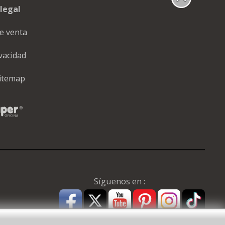
legal
e venta
ivacidad
itemap
Síguenos en :