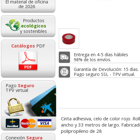
El material de oficina
2,66
0,49
7,0
de 2026
de:
€
desde:
€
desde:
,22 con Iva
0,59 con Iva
8,54 con Iv
Productos
ecológicos
y sostenibles
Catálogos
PDF
Entrega en 4-5 días hábiles
98% de los envíos.
Garantía de Devolución: 15 días.
Pago seguro SSL - TPV virtual.
adhesiva, celo
Pegamento Pritt roller
Cinta adhesiva ce
Pago
Seguro
 508, 19x66 mts
Compact, celo, cinta
33x19 envase ind
TPV virtual
orre 8 Uds
doble cara
Goma de borrar
HP 304 302 Co
moldeable maleable
Cartucho orig
7,06
4,35
0,5
de:
€
desde:
€
desde:
para carboncillo o
N9K05AE tric
Cinta adhesiva, celo de color rojo. R
,54 con Iva
5,26 con Iva
0,69 con Iv
grafito
ancho y 33 metros de largo. Fabricad
polipropileno de 28
0,89
14,8
Conexión
Segura
desde:
€
desde: