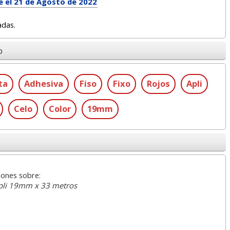
e el 21 de Agosto de 2022
adas.
o
ta
Adhesiva
Fiso
Fixo
Rojos
Apli
Celo
Color
19mm
iones sobre:
 Apli 19mm x 33 metros