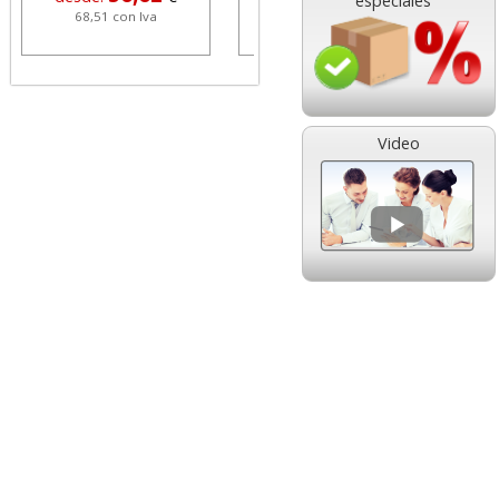
especiales
68,51 con Iva
1,08 con Iva
Video
HP 304 302 Color,
Cartucho HP 304 - 302
Cartucho original
Negro, original
N9K05AE tricolor
N9K06AE
14,89
14,87
desde:
€
desde:
€
18,02 con Iva
17,99 con Iva