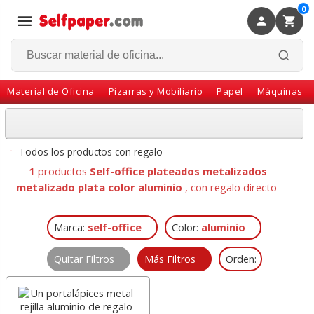
0
×
Volver
Material de Oficina
Pizarras y Mobiliario
Papel
Máquinas
↑
Todos los productos con regalo
1
productos
Self-office plateados metalizados
metalizado plata color aluminio
, con regalo directo
Marca:
self-office
Color:
aluminio
Quitar Filtros
Más Filtros
Orden: