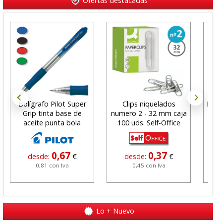
Ofertas destacadas
Bolígrafo Pilot Super
Clips niquelados
Bolí
Grip tinta base de
numero 2 - 32 mm caja
aceite punta bola
100 uds. Self-Office
0,67
0,37
desde:
€
desde:
€
0,81 con Iva
0,45 con Iva
Lo + Nuevo