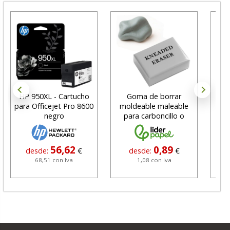
HP 950XL - Cartucho
Goma de borrar
H
para Officejet Pro 8600
moldeable maleable
C
negro
para carboncillo o
N
grafito
56,62
0,89
desde:
€
desde:
€
68,51 con Iva
1,08 con Iva