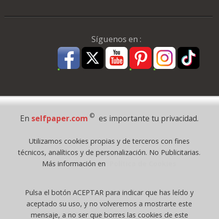
Síguenos en :
Pago Seguro
©
En
selfpaper.com
es importante tu privacidad.
© 1995 - 2026 Grupo Selfpaper.
Utilizamos cookies propias y de terceros con fines
Todos los derechos reservados
técnicos, analíticos y de personalización. No Publicitarias.
©selfpaper.com, y las webs de ©gruposelfpaper.org están gestionadas, y
Más información en
Política de Cookies
son propiedad de :
Suministros de Oficina Self-Paper, S.L. - C.I.F. B97233654, inscrita en el
Pulsa el botón ACEPTAR para indicar que has leído y
Registro Mercantil de Valencia ( España ) CEE:
aceptado su uso, y no volveremos a mostrarte este
Tomo 7263, Libro 4565, Folio 1, Sección 8, Hoja V-85203.
mensaje, a no ser que borres las cookies de este