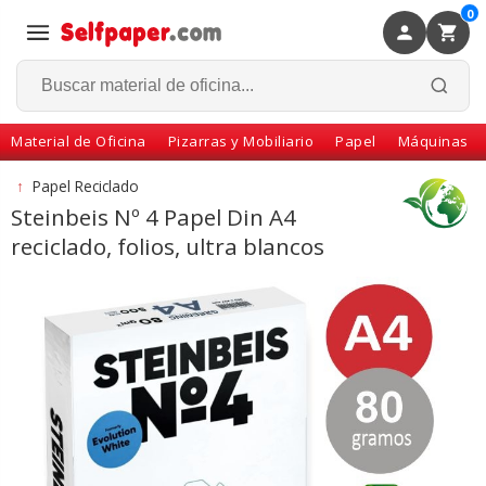
0
×
Volver
Material de Oficina
Pizarras y Mobiliario
Papel
Máquinas
↑
Papel Reciclado
Steinbeis Nº 4 Papel Din A4
reciclado, folios, ultra blancos