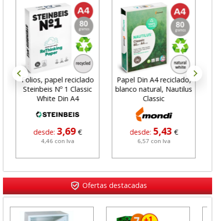
Folios, papel reciclado
Papel Din A4 reciclado,
Pape
Steinbeis Nº 1 Classic
blanco natural, Nautilus
Supe
White Din A4
Classic
3,69
5,43
desde:
€
desde:
€
4,46 con Iva
6,57 con Iva
Ofertas destacadas