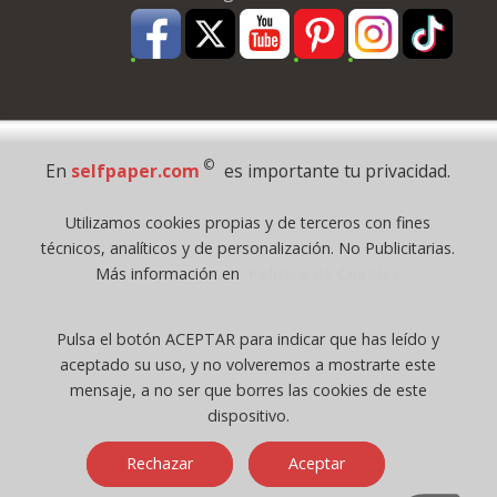
Pago Seguro
©
En
selfpaper.com
es importante tu privacidad.
© 1995 - 2026 Grupo Selfpaper.
Utilizamos cookies propias y de terceros con fines
Todos los derechos reservados
técnicos, analíticos y de personalización. No Publicitarias.
©selfpaper.com, y las webs de ©gruposelfpaper.org están gestionadas, y
Más información en
Política de Cookies
son propiedad de :
Suministros de Oficina Self-Paper, S.L. - C.I.F. B97233654, inscrita en el
Pulsa el botón ACEPTAR para indicar que has leído y
Registro Mercantil de Valencia ( España ) CEE:
aceptado su uso, y no volveremos a mostrarte este
Tomo 7263, Libro 4565, Folio 1, Sección 8, Hoja V-85203.
mensaje, a no ser que borres las cookies de este
dispositivo.
Móvil / Tablet - Bot mozilla/5.0 (linux; android 14; pixel 8)
Rechazar
Aceptar
applewebkit/537.36 (khtml, like gecko) chrome/131.0.0.0 mobile
safari/537.36; claudebot/1.0; +claudebot@anthropic.com) - Google