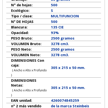
N° de hojas:
500
Ecológico:
S
Tipo / clase:
MULTIFUNCION
Nº DE HOJAS
500
Blancura:
135 CIE
Opacidad:
93%
PESO Bruto:
2500 gramos
VOLUMEN Bruto:
3278 cm3.
PESO Neto:
2500
gramos
VOLUMEN Neto:
3278 cm3.
DIMENSIONES Con
caja:
305 x 215 x 50 mm.
( Ancho x Alto x Profundo
)
DIMENSIONES
Netas:
305
x
215
x
50
mm.
( Ancho x Alto x Profundo
)
EAN unidad:
4260074845259
n° 2 más vendido
de la marca
Steinbeis