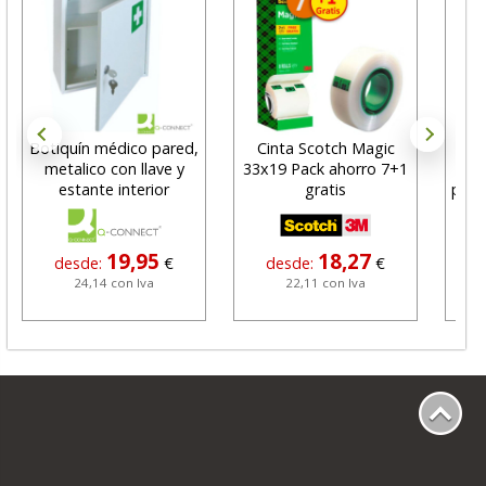
Botiquín médico pared,
Cinta Scotch Magic
metalico con llave y
33x19 Pack ahorro 7+1
ins
estante interior
gratis
plas
19,95
18,27
desde:
€
desde:
€
24,14 con Iva
22,11 con Iva