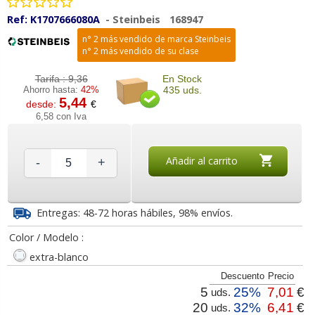
Ref:
K1707666080A
-
Steinbeis
168947
n° 2 más vendido de marca Steinbeis
n° 2 más vendido de su clase
Tarifa :
9,36
En Stock
Ahorro hasta:
42%
435 uds.
5,44
desde:
€
6,58 con Iva
Añadir al carrito
-
+
Entregas: 48-72 horas hábiles, 98% envíos.
Color / Modelo :
extra-blanco
Descuento
Precio
5
25%
7,01
€
uds.
20
32%
6,41
€
uds.