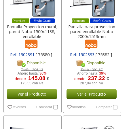
Premium
Envío Gratis
Premium
Envío Gratis
Pantalla Proyeccion mural,
Pantalla para proyeccion
pared Nobo 1500x1138,
pared enrollable Nobo
enrollable
2000x1513mm
Ref: 1902391
[ 75380 ]
Ref: 1902393
[ 75382 ]
Disponible
Disponible
Tarifa :
206,13
Tarifa :
391,67
Ahorro hasta:
30%
Ahorro hasta:
39%
145.08
237.22
desde:
€
desde:
€
175,55 con Iva
287,04 con Iva
Ver el Producto
Ver el Producto
favoritos
Comparar
favoritos
Comparar