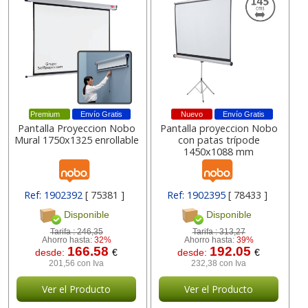
Premium
Envío Gratis
Nuevo
Envío Gratis
Pantalla Proyeccion Nobo
Pantalla proyeccion Nobo
Mural 1750x1325 enrollable
con patas trípode
1450x1088 mm
Ref: 1902392
[ 75381 ]
Ref: 1902395
[ 78433 ]
Disponible
Disponible
Tarifa :
246,35
Tarifa :
313,27
Ahorro hasta:
32%
Ahorro hasta:
39%
166.58
192.05
desde:
€
desde:
€
201,56 con Iva
232,38 con Iva
Ver el Producto
Ver el Producto