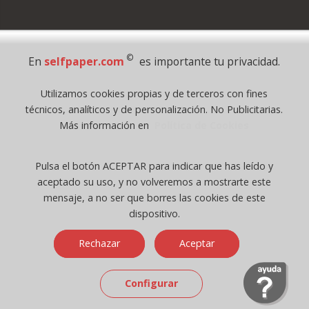
Pago Seguro
©
En
selfpaper.com
es importante tu privacidad.
© 1995 - 2026 Grupo Selfpaper.
Utilizamos cookies propias y de terceros con fines
Todos los derechos reservados
técnicos, analíticos y de personalización. No Publicitarias.
©selfpaper.com, y las webs de ©gruposelfpaper.org están gestionadas, y
Más información en
Política de Cookies
son propiedad de :
Suministros de Oficina Self-Paper, S.L. - C.I.F. B97233654, inscrita en el
Pulsa el botón ACEPTAR para indicar que has leído y
Registro Mercantil de Valencia ( España ) CEE:
aceptado su uso, y no volveremos a mostrarte este
Tomo 7263, Libro 4565, Folio 1, Sección 8, Hoja V-85203.
mensaje, a no ser que borres las cookies de este
dispositivo.
Móvil / Tablet - Bot mozilla/5.0 (linux; android 14; pixel 8)
Rechazar
Aceptar
applewebkit/537.36 (khtml, like gecko) chrome/131.0.0.0 mobile
safari/537.36; claudebot/1.0; +claudebot@anthropic.com) - Google
Chrome
Configurar
Ip: 216.73.216.61 -
↑ 896 → 448 ppp