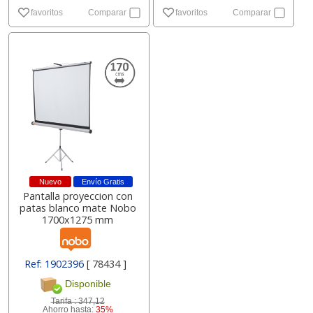
favoritos
Comparar
favoritos
Comparar
Nuevo
Envío Gratis
Pantalla proyeccion con
patas blanco mate Nobo
1700x1275 mm
Ref: 1902396
[ 78434 ]
Disponible
Tarifa :
347,12
Ahorro hasta:
35%