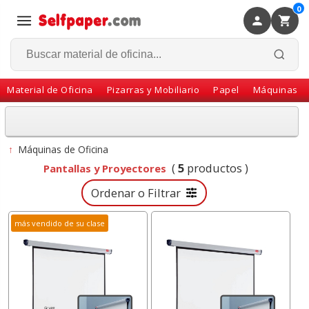
0
×
Volver
Material de Oficina
Pizarras y Mobiliario
Papel
Máquinas
↑
Máquinas de Oficina
(
5
productos )
Pantallas y Proyectores
Ordenar o Filtrar
más vendido de su clase