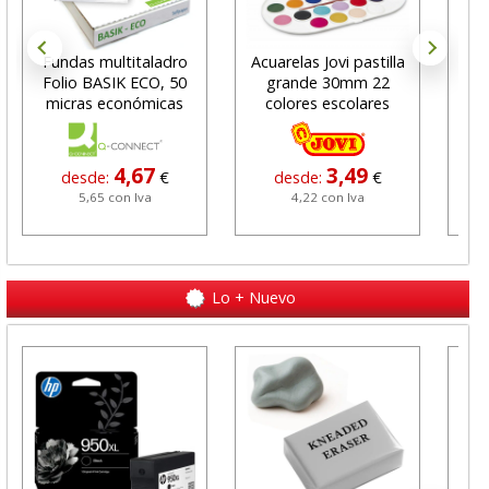
Fundas multitaladro
Acuarelas Jovi pastilla
Not
Folio BASIK ECO, 50
grande 30mm 22
7
micras económicas
colores escolares
4,67
3,49
desde:
€
desde:
€
5,65 con Iva
4,22 con Iva
Lo + Nuevo