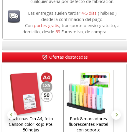
cualquier avería por defecto de fabricación.
Las entregas suelen tardar
4-5 días
( hábiles )
desde la confirmación del pago.
Con
portes gratis
, transporte o envío gratuito, a
domicilio, desde
69
Euros + Iva, de compra.
Ofertas destacadas
Cartulinas Din A4, folio
Pack 8 marcadores
C
Canson color Rojo Pte.
fluorescentes Pastel
máq
50 hojas
con soporte
per