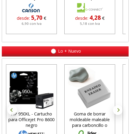
5,70
4,28
desde:
€
desde:
€
6,90 con Iva
5,18 con Iva
Lo + Nuevo
HP 950XL - Cartucho
Goma de borrar
H
para Officejet Pro 8600
moldeable maleable
C
negro
para carboncillo o
N
grafito