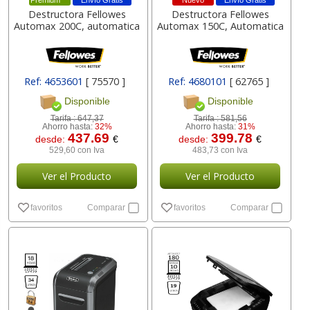
Premium
Envío Gratis
Nuevo
Envío Gratis
Destructora Fellowes
Destructora Fellowes
Automax 200C, automatica
Automax 150C, Automatica
Ref: 4653601
[ 75570 ]
Ref: 4680101
[ 62765 ]
Disponible
Disponible
Tarifa :
647,37
Tarifa :
581,56
Ahorro hasta:
32%
Ahorro hasta:
31%
437.69
399.78
desde:
€
desde:
€
529,60 con Iva
483,73 con Iva
Ver el Producto
Ver el Producto
favoritos
Comparar
favoritos
Comparar