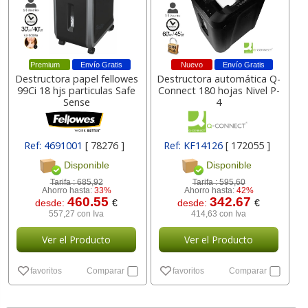
Premium
Envío Gratis
Nuevo
Envío Gratis
Destructora papel fellowes
Destructora automática Q-
99Ci 18 hjs particulas Safe
Connect 180 hojas Nivel P-
Sense
4
Ref: 4691001
[ 78276 ]
Ref: KF14126
[ 172055 ]
Disponible
Disponible
Tarifa :
685,92
Tarifa :
595,60
Ahorro hasta:
33%
Ahorro hasta:
42%
460.55
342.67
desde:
€
desde:
€
557,27 con Iva
414,63 con Iva
Ver el Producto
Ver el Producto
favoritos
Comparar
favoritos
Comparar