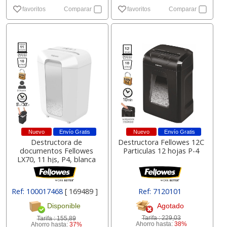
favoritos
Comparar
favoritos
Comparar
Nuevo
Envío Gratis
Nuevo
Envío Gratis
Destructora de
Destructora Fellowes 12C
documentos Fellowes
Particulas 12 hojas P-4
LX70, 11 hjs, P4, blanca
Ref: 100017468
[ 169489 ]
Ref: 7120101
Agotado
Disponible
Tarifa :
229,03
Tarifa :
155,89
Ahorro hasta:
38%
Ahorro hasta:
37%