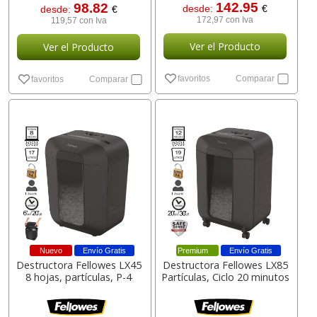
142.95
98.82
desde:
€
desde:
€
172,97 con Iva
119,57 con Iva
Ver el Producto
Ver el Producto
favoritos
Comparar
favoritos
Comparar
Nuevo
Envío Gratis
Premium
Envío Gratis
Destructora Fellowes LX45
Destructora Fellowes LX85
8 hojas, partículas, P-4
Partículas, Ciclo 20 minutos