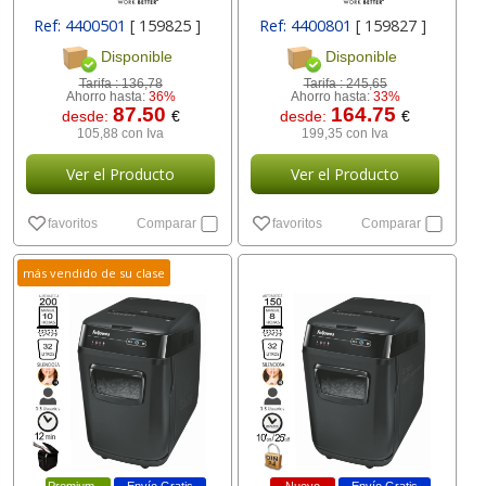
Ref: 4400501
[ 159825 ]
Ref: 4400801
[ 159827 ]
Disponible
Disponible
Tarifa :
136,78
Tarifa :
245,65
Ahorro hasta:
36%
Ahorro hasta:
33%
87.50
164.75
desde:
€
desde:
€
105,88 con Iva
199,35 con Iva
Ver el Producto
Ver el Producto
favoritos
Comparar
favoritos
Comparar
más vendido de su clase