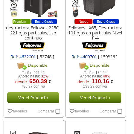
Premium
Envío Gratis
Nuevo
Envío Gratis
destructora Fellowes 225Ci,
Fellowes LX65, Destructora
22 hojas particulas,Uso
10 hojas en partículas Nivel
continuo
P-4
Ref: 4622001
[ 52748 ]
Ref: 4400701
[ 159826 ]
Disponible
Disponible
Tarifa :
961,41
Tarifa :
184,54
Ahorro hasta:
32%
Ahorro hasta:
40%
650.39
110.16
desde:
€
desde:
€
786,97 con Iva
133,29 con Iva
Ver el Producto
Ver el Producto
favoritos
Comparar
favoritos
Comparar