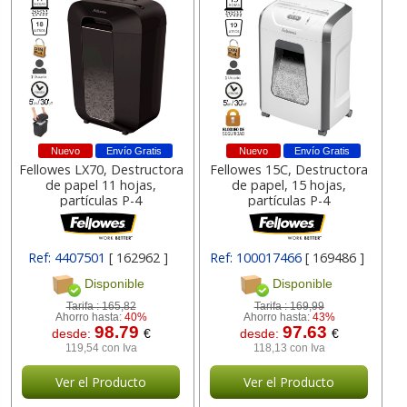
Nuevo
Envío Gratis
Nuevo
Envío Gratis
Fellowes LX70, Destructora
Fellowes 15C, Destructora
de papel 11 hojas,
de papel, 15 hojas,
partículas P-4
partículas P-4
Ref: 4407501
[ 162962 ]
Ref: 100017466
[ 169486 ]
Disponible
Disponible
Tarifa :
165,82
Tarifa :
169,99
Ahorro hasta:
40%
Ahorro hasta:
43%
98.79
97.63
desde:
€
desde:
€
119,54 con Iva
118,13 con Iva
Ver el Producto
Ver el Producto