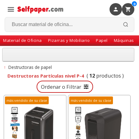
0
×
Volver
Material de Oficina
Pizarras y Mobiliario
Papel
Máquinas
↑
Destructoras de papel
(
12
productos )
Destructoras Partículas nivel P-4
Ordenar o Filtrar
más vendido de su clase
más vendido de su clase