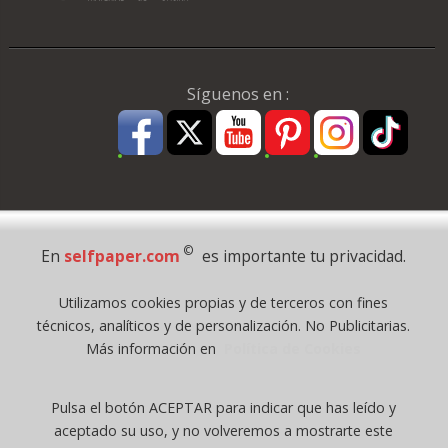
Síguenos en :
Pago Seguro
©
En
selfpaper.com
es importante tu privacidad.
© 1995 - 2026 Grupo Selfpaper.
Utilizamos cookies propias y de terceros con fines
Todos los derechos reservados
técnicos, analíticos y de personalización. No Publicitarias.
©selfpaper.com, y las webs de ©gruposelfpaper.org están gestionadas, y
Más información en
Política de Cookies
son propiedad de :
Suministros de Oficina Self-Paper, S.L. - C.I.F. B97233654, inscrita en el
Pulsa el botón ACEPTAR para indicar que has leído y
Registro Mercantil de Valencia ( España ) CEE:
aceptado su uso, y no volveremos a mostrarte este
Tomo 7263, Libro 4565, Folio 1, Sección 8, Hoja V-85203.