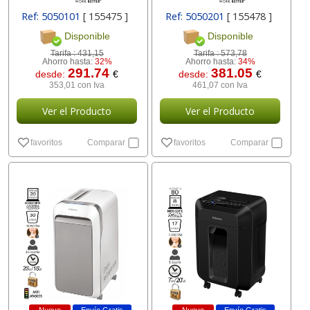
Ref: 5050101
[ 155475 ]
Ref: 5050201
[ 155478 ]
Disponible
Disponible
Tarifa :
431,15
Tarifa :
573,78
Ahorro hasta:
32%
Ahorro hasta:
34%
291.74
381.05
desde:
€
desde:
€
353,01 con Iva
461,07 con Iva
Ver el Producto
Ver el Producto
favoritos
Comparar
favoritos
Comparar