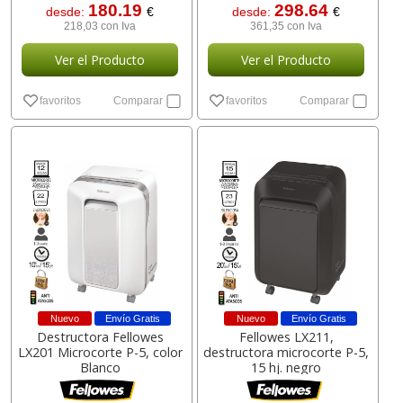
180.19
298.64
desde:
€
desde:
€
218,03 con Iva
361,35 con Iva
Ver el Producto
Ver el Producto
favoritos
Comparar
favoritos
Comparar
Nuevo
Envío Gratis
Nuevo
Envío Gratis
Destructora Fellowes
Fellowes LX211,
LX201 Microcorte P-5, color
destructora microcorte P-5,
Blanco
15 hj. negro