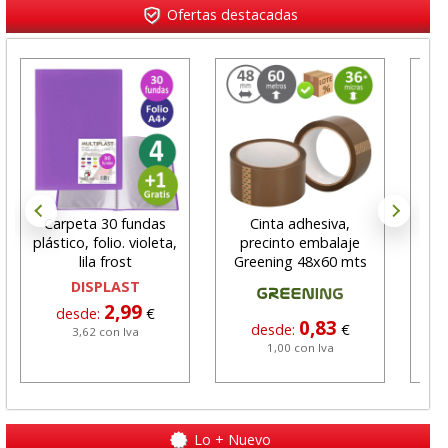
Ofertas destacadas
Carpeta 30 fundas
Cinta adhesiva,
Por
plástico, folio. violeta,
precinto embalaje
o
lila frost
Greening 48x60 mts
Ec
marrón
DISPLAST
2,99
desde:
€
0,83
desde:
€
3,62 con Iva
1,00 con Iva
Lo + Nuevo