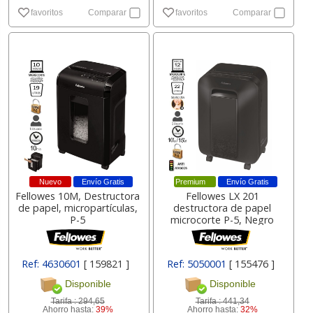
favoritos
Comparar
favoritos
Comparar
Nuevo
Envío Gratis
Premium
Envío Gratis
Fellowes 10M, Destructora
Fellowes LX 201
de papel, micropartículas,
destructora de papel
P-5
microcorte P-5, Negro
Ref: 4630601
[ 159821 ]
Ref: 5050001
[ 155476 ]
Disponible
Disponible
Tarifa :
294,65
Tarifa :
441,34
Ahorro hasta:
39%
Ahorro hasta:
32%