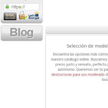
1,08 con Iva
18,02 con Iv
Selección de model
Encuentra las opciones más cómod
Cartucho HP 304 - 302
Cartucho HP 30
nuestro catálogo online. Buscamos 
Negro, original
302XL Tricolor
precio justo y sensato, perfecto
N9K06AE
capacidad des
autónomo. Queremos ser tu pape
destructoras para uso moderado
d
bus
14,87
37,8
desde:
€
desde:
17,99 con Iva
45,82 con Iv