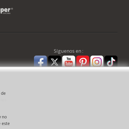
Síguenos en :
y de
kies
a ) CEE:
y no
 este