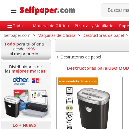
Todo
Material de Oficina
Pizarras y Mobiliario
Pape
Selfpaper.com
>
Máquinas de Oficina
>
Destructoras de papel
>
Todo
para tu oficina
desde
1995
al mejor precio
↑
Destructoras de papel
Distribuidores de
Destructoras para USO MO
las
mejores marcas
más vendido de su clase
Alfombrilla Raton
Juego reglas St
Viscoelastica Memory
escuadra, cart
Foam Fellowes
semicírculo r
Lo + Nuevo