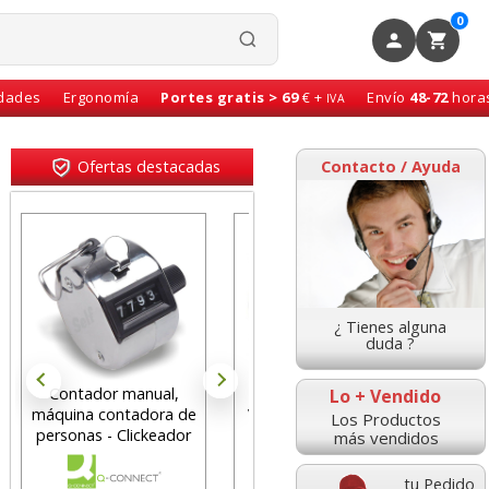
0
idades
Ergonomía
Portes gratis > 69
€ +
Envío
48-72
hora
IVA
Ofertas destacadas
Contacto / Ayuda
¿ Tienes alguna
duda ?
Contador manual,
Alfombrilla Raton
Jueg
Lo + Vendido
máquina contadora de
Viscoelastica Memory
es
Los Productos
personas - Clickeador
Foam Fellowes
más vendidos
tu Pedido