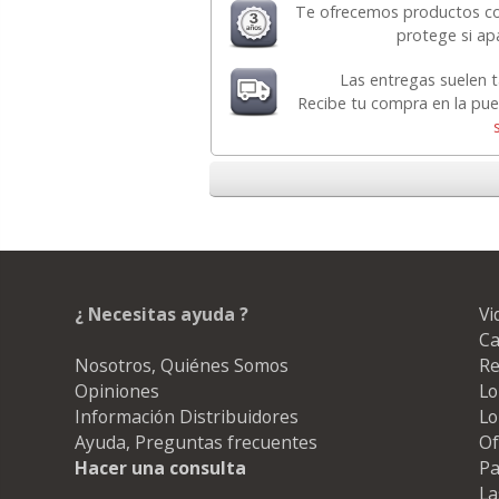
Te ofrecemos productos co
protege si apa
Las entregas suelen 
Recibe tu compra en la pue
¿ Necesitas ayuda ?
Vi
Ca
Nosotros, Quiénes Somos
Re
Opiniones
Lo
Información Distribuidores
Lo
Ayuda, Preguntas frecuentes
Of
Hacer una consulta
Pa
La