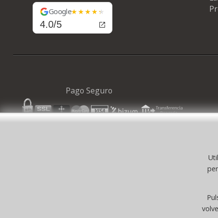
Pr
Google
4.0/5
Pago Seguro
Uti
© 
per
©selfpaper
Suministros de Oficina 
Pul
volv