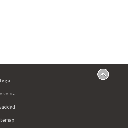
legal
e venta
ivacidad
itemap