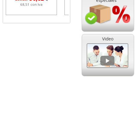
especiales
68,51 con Iva
1,08 con Iva
Video
HP 304 302 Color,
Cartucho HP 304 - 302
Cartucho original
Negro, original
N9K05AE tricolor
N9K06AE
14,89
14,87
desde:
€
desde:
€
18,02 con Iva
17,99 con Iva