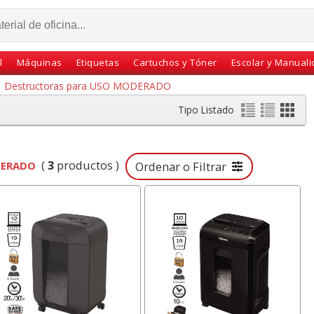
l
Máquinas
Etiquetas
Cartuchos y Tóner
Escolar y Manual
Destructoras para USO MODERADO
Tipo Listado
(
3
productos )
DERADO
Ordenar o Filtrar
aedtler
Taladrador de papel Q-
Pizarra blanca
abón,
connect 10 Hojas Azul
magnética Din A3,
egl
KF02153 - 31635
doble folio, 30x42 cms