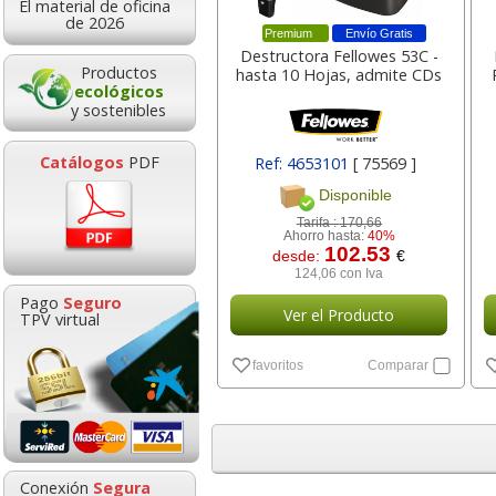
El material de oficina
11,33
2,7
desde:
€
desde:
de 2026
Premium
Envío Gratis
13,71 con Iva
3,33 con Iv
Destructora Fellowes 53C -
Productos
hasta 10 Hojas, admite CDs
ecológicos
y sostenibles
Catálogos
PDF
Ref: 4653101
[ 75569 ]
Disponible
Tarifa :
170,66
Ahorro hasta:
40%
102.53
desde:
€
124,06 con Iva
Taladrador de papel Q-
Pizarra bla
Pago
Seguro
connect 10 Hojas Azul
magnética Din
Ver el Producto
TPV virtual
KF02153 - 31635
doble folio, 30
favoritos
Comparar
Goma de borrar
HP 304 302 Co
moldeable maleable
Cartucho orig
2,98
6,8
desde:
€
desde:
para carboncillo o
N9K05AE tric
3,61 con Iva
8,28 con Iv
grafito
0,89
14,8
Conexión
Segura
desde:
€
desde: