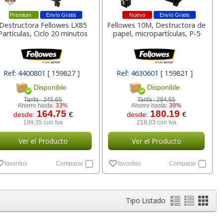
5
2,98
6,84
€
desde:
€
desde:
€
Premium
Envío Gratis
Nuevo
Envío Gratis
a
3,61 con Iva
8,28 con Iva
Destructora Fellowes LX85
Fellowes 10M, Destructora de
Partículas, Ciclo 20 minutos
papel, micropartículas, P-5
Ref: 4400801
[ 159827 ]
Ref: 4630601
[ 159821 ]
Disponible
Disponible
Tarifa :
245,65
Tarifa :
294,65
Ahorro hasta:
33%
Ahorro hasta:
39%
164.75
180.19
desde:
€
desde:
€
199,35 con Iva
218,03 con Iva
nca
Contador manual,
Alfombrilla Raton
 A3,
máquina contadora de
Viscoelastica Memory
Ver el Producto
Ver el Producto
x42 cms
personas - Clickeador
Foam Fellowes
favoritos
Comparar
favoritos
Comparar
lor,
Cartucho HP 304 - 302
Cartucho HP 304XL -
inal
Negro, original
302XL Tricolor alta
4
3,89
11,33
€
desde:
€
desde:
€
olor
N9K06AE
capacidad deskjet
a
4,71 con Iva
13,71 con Iva
Tipo Listado
9
14,87
37,87
€
desde:
€
desde:
€