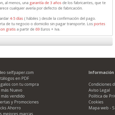
n, al menos, una
garantía de 3 años
de los fabricantes, que te
rece cualquier avería por defecto de fabricación.
tardar
4-5 días
( hábiles ) desde la confirmación del pago.
rta de tu negocio o domicilio sin pagar transporte. Los
portes
son gratis
a partir de
69
Euros + Iva.
deo selfpaper.com
Información 
tálogos en PDF
galos con tu compra
Condiciones d
 más Nuevo
Aviso Legal
 más vendido
Política de Pr
ertas y Promociones
Cookies
cks Ahorro
Mapa web - S
s mejores marcas