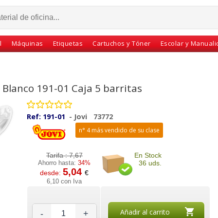
l
Máquinas
Etiquetas
Cartuchos y Tóner
Escolar y Manual
t Blanco 191-01 Caja 5 barritas
Ref:
191-01
-
Jovi
73772
n° 4 más vendido de su clase
Tarifa :
7,67
En Stock
Ahorro hasta:
34%
36 uds.
5,04
desde:
€
antil
Caja con 5 barras
Barras maquillaje
6,10 con Iva
as caja
maquillaje infantil niños
pintura para cara
s
Jovi Twist
infantil Alpino Sport
Añadir al carrito
-
+