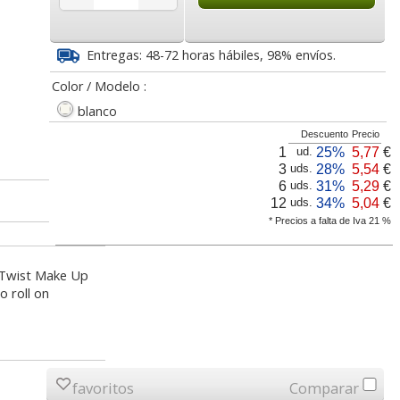
1
5,04
3,25
€
desde:
€
desde:
€
a
6,10 con Iva
3,93 con Iva
Entregas: 48-72 horas hábiles, 98% envíos.
Color / Modelo :
blanco
Descuento
Precio
1
25%
5,77
€
ud.
3
28%
5,54
€
uds.
6
31%
5,29
€
uds.
12
34%
5,04
€
uds.
* Precios a falta de Iva 21 %
laje
Maquillaje infantil
Caja con 5 barras
cara
barritas pequeñas caja
maquillaje infantil niños
 Sport
10 surtidas
Jovi Twist
i Twist Make Up
o roll on
lor,
Cartucho HP 304 - 302
Cartucho HP 304XL -
inal
Negro, original
302XL Tricolor alta
5
3,51
5,04
€
desde:
€
desde:
€
olor
N9K06AE
capacidad deskjet
a
4,25 con Iva
6,10 con Iva
favoritos
Comparar
9
14,87
37,87
€
desde:
€
desde:
€