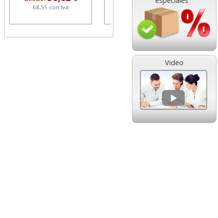
especiales
68,51 con Iva
1,08 con Iva
Video
HP 304 302 Color,
Cartucho HP 304 - 302
Cartucho original
Negro, original
N9K05AE tricolor
N9K06AE
14,89
14,87
desde:
€
desde:
€
18,02 con Iva
17,99 con Iva