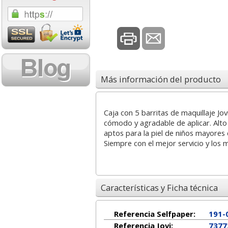
1,08 con Iva
18,02 con Iv
Más información del producto
Caja con 5 barritas de maquillaje Jov
Cartucho HP 304 - 302
Cartucho HP 30
cómodo y agradable de aplicar. Alto
Negro, original
302XL Tricolor
aptos para la piel de niños mayores 
N9K06AE
capacidad des
Siempre con el mejor servicio y los 
14,87
37,8
desde:
€
desde:
17,99 con Iva
45,82 con Iv
Características y Ficha técnica
Referencia Selfpaper:
191-
Referencia Jovi:
7377