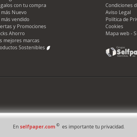
galos con tu compra
Condiciones d
 más Nuevo
Aviso Legal
 más vendido
Política de Pr
ertas y Promociones
Cookies
cks Ahorro
Mapa web - S
s mejores marcas
oductos Sostenibles
©
En
selfpaper.com
es importante tu privacidad.