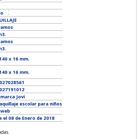
co
ILLAJE
ramos
m3.
ramos
m3.
 140 x 16 mm.
140
x
16
mm.
027028561
027191012
a marca
Jovi
quillaje escolar para niños
a web
e el 08 de Enero de 2018
adas.