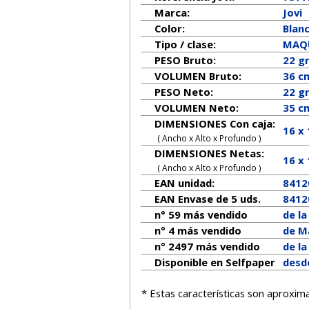
Marca:
Jovi
Color:
Blan
Tipo / clase:
MAQU
PESO Bruto:
22 g
VOLUMEN Bruto:
36 c
PESO Neto:
22
g
VOLUMEN Neto:
35 c
DIMENSIONES Con caja:
16 x
( Ancho x Alto x Profundo )
DIMENSIONES Netas:
16
x
( Ancho x Alto x Profundo )
EAN unidad:
8412
EAN Envase de 5 uds.
8412
n° 59 más vendido
de l
n° 4 más vendido
de Ma
n° 2497 más vendido
de l
Disponible en Selfpaper
desd
* Estas características son aproxim