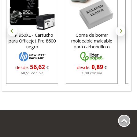
HP 950XL - Cartucho
Goma de borrar
H
para Officejet Pro 8600
moldeable maleable
C
negro
para carboncillo o
N
grafito
56,62
0,89
desde:
€
desde:
€
68,51 con Iva
1,08 con Iva