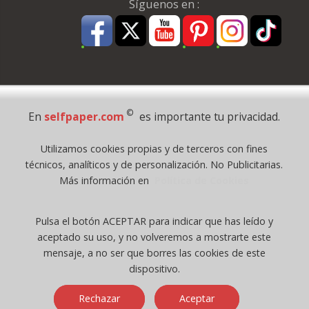
Síguenos en :
Pago Seguro
©
En
selfpaper.com
es importante tu privacidad.
© 1995 - 2026 Grupo Selfpaper.
Utilizamos cookies propias y de terceros con fines
Todos los derechos reservados
técnicos, analíticos y de personalización. No Publicitarias.
©selfpaper.com, y las webs de ©gruposelfpaper.org están gestionadas, y
Más información en
Política de Cookies
son propiedad de :
Suministros de Oficina Self-Paper, S.L. - C.I.F. B97233654, inscrita en el
Pulsa el botón ACEPTAR para indicar que has leído y
Registro Mercantil de Valencia ( España ) CEE:
aceptado su uso, y no volveremos a mostrarte este
Tomo 7263, Libro 4565, Folio 1, Sección 8, Hoja V-85203.
mensaje, a no ser que borres las cookies de este
dispositivo.
Móvil / Tablet - Bot mozilla/5.0 (linux; android 14; pixel 8)
Rechazar
Aceptar
applewebkit/537.36 (khtml, like gecko) chrome/131.0.0.0 mobile