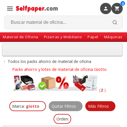
0
×
Volver
Material de Oficina
Pizarras y Mobiliario
Papel
Máquinas
↑
Todos los packs ahorro de material de oficina
Packs ahorro y lotes de material de oficina Giotto
(
2
)
Marca:
giotto
Quitar Filtros
Más Filtros
Orden: