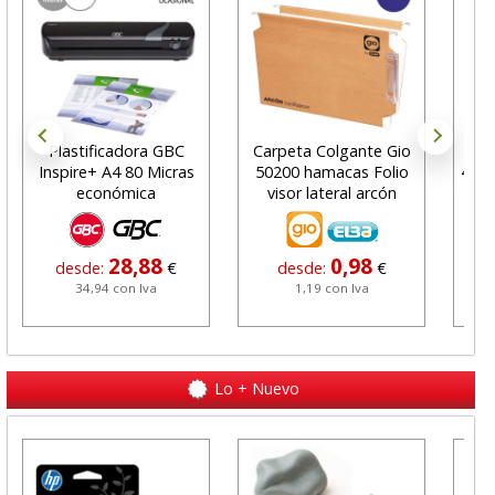
Plastificadora GBC
Carpeta Colgante Gio
Car
Inspire+ A4 80 Micras
50200 hamacas Folio
4220
económica
visor lateral arcón
28,88
0,98
desde:
€
desde:
€
34,94 con Iva
1,19 con Iva
Lo + Nuevo