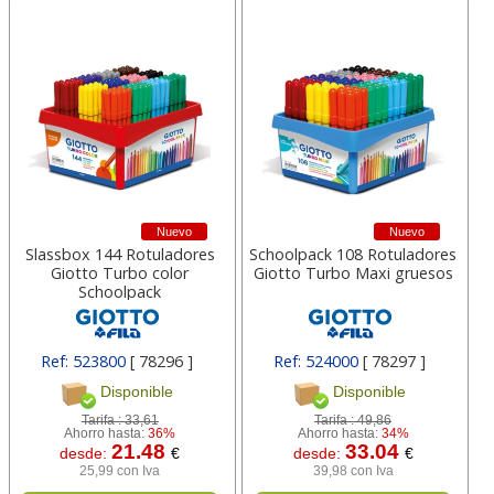
Nuevo
Nuevo
Slassbox 144 Rotuladores
Schoolpack 108 Rotuladores
Giotto Turbo color
Giotto Turbo Maxi gruesos
Schoolpack
Ref: 523800
[ 78296 ]
Ref: 524000
[ 78297 ]
Disponible
Disponible
Tarifa :
33,61
Tarifa :
49,86
Ahorro hasta:
36%
Ahorro hasta:
34%
21.48
33.04
desde:
€
desde:
€
25,99 con Iva
39,98 con Iva