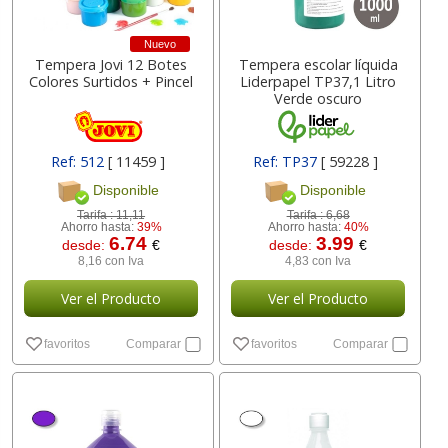
Nuevo
Tempera Jovi 12 Botes
Tempera escolar líquida
Colores Surtidos + Pincel
Liderpapel TP37,1 Litro
Verde oscuro
Ref: 512
[ 11459 ]
Ref: TP37
[ 59228 ]
Disponible
Disponible
Tarifa :
11,11
Tarifa :
6,68
Ahorro hasta:
39%
Ahorro hasta:
40%
6.74
3.99
desde:
€
desde:
€
8,16 con Iva
4,83 con Iva
Ver el Producto
Ver el Producto
favoritos
Comparar
favoritos
Comparar