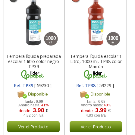
Tempera líquida preparada
Tempera líquida escolar 1
escolar 1 litro color negro
Litro, 1000 ml, TP38 color
TP39
Marrón
Ref: TP39
[ 59230 ]
Ref: TP38
[ 59229 ]
Disponible
Disponible
Tarifa :
6,69
Tarifa :
6,68
Ahorro hasta:
41%
Ahorro hasta:
40%
3.98
3.99
desde:
€
desde:
€
4,82 con Iva
4,83 con Iva
Ver el Producto
Ver el Producto