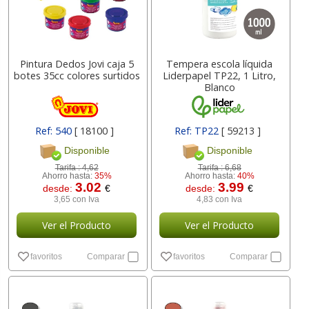
Pintura Dedos Jovi caja 5
Tempera escola líquida
botes 35cc colores surtidos
Liderpapel TP22, 1 Litro,
Blanco
Ref: 540
[ 18100 ]
Ref: TP22
[ 59213 ]
Disponible
Disponible
Tarifa :
4,62
Tarifa :
6,68
Ahorro hasta:
35%
Ahorro hasta:
40%
3.02
3.99
desde:
€
desde:
€
3,65 con Iva
4,83 con Iva
Ver el Producto
Ver el Producto
favoritos
Comparar
favoritos
Comparar