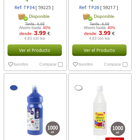
Ref: TP34
[ 59225 ]
Ref: TP26
[ 59217 ]
Disponible
Disponible
Tarifa :
6,68
Tarifa :
6,68
Ahorro hasta:
40%
Ahorro hasta:
40%
3.99
3.99
desde:
€
desde:
€
4,83 con Iva
4,83 con Iva
Ver el Producto
Ver el Producto
favoritos
Comparar
favoritos
Comparar