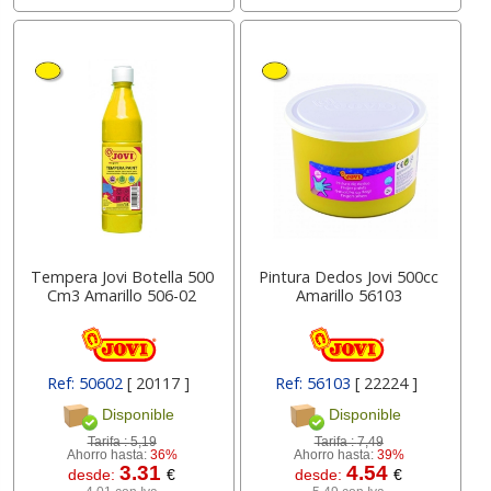
Tempera Jovi Botella 500
Pintura Dedos Jovi 500cc
Cm3 Amarillo 506-02
Amarillo 56103
Ref: 50602
[ 20117 ]
Ref: 56103
[ 22224 ]
Disponible
Disponible
Tarifa :
5,19
Tarifa :
7,49
Ahorro hasta:
36%
Ahorro hasta:
39%
3.31
4.54
desde:
€
desde:
€