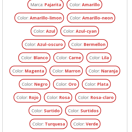
Marca:
Pajarita
Color:
Amarillo
Color:
Amarillo-limon
Color:
Amarillo-neon
Color:
Azul
Color:
Azul-cyan
Color:
Azul-oscuro
Color:
Bermellon
Color:
Blanco
Color:
Carne
Color:
Lila
Color:
Magenta
Color:
Marron
Color:
Naranja
Color:
Negro
Color:
Oro
Color:
Plata
Color:
Rojo
Color:
Rosa
Color:
Rosa-claro
Color:
Surtido
Color:
Surtidos
Color:
Turquesa
Color:
Verde