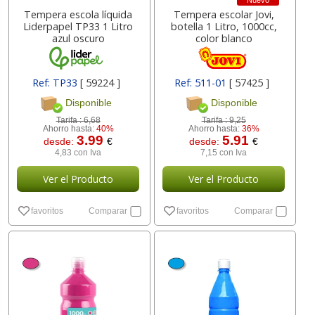
Nuevo
Tempera escola líquida
Tempera escolar Jovi,
Liderpapel TP33 1 Litro
botella 1 Litro, 1000cc,
azul oscuro
color blanco
Ref: TP33
[ 59224 ]
Ref: 511-01
[ 57425 ]
Disponible
Disponible
Tarifa :
6,68
Tarifa :
9,25
Ahorro hasta:
40%
Ahorro hasta:
36%
3.99
5.91
desde:
€
desde:
€
4,83 con Iva
7,15 con Iva
Ver el Producto
Ver el Producto
favoritos
Comparar
favoritos
Comparar