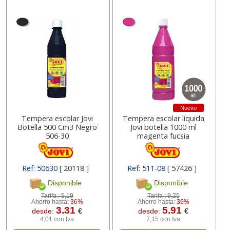
Nuevo
Tempera escolar Jovi
Tempera escolar líquida
Botella 500 Cm3 Negro
Jovi botella 1000 ml
506-30
magenta fucsia
Ref: 50630
[ 20118 ]
Ref: 511-08
[ 57426 ]
Disponible
Disponible
Tarifa :
5,19
Tarifa :
9,25
Ahorro hasta:
36%
Ahorro hasta:
36%
3.31
5.91
desde:
€
desde:
€
4,01 con Iva
7,15 con Iva