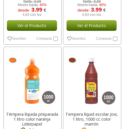
Tarifa :
6,68
Tarifa :
6,68
Ahorro hasta:
40%
Ahorro hasta:
40%
3.99
3.99
desde:
€
desde:
€
4,83 con Iva
4,83 con Iva
Ver el Producto
Ver el Producto
favoritos
Comparar
favoritos
Comparar
Témpera líquida preparada
Tempera líquid escolar Jovi,
1 litro color naranja
1 litro, 1000 cc color
Liderpapel
marrón