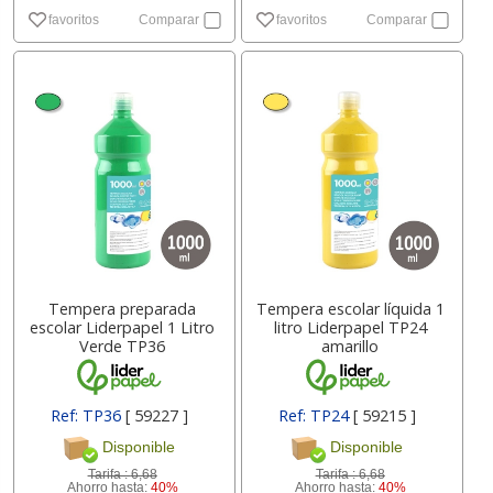
favoritos
Comparar
favoritos
Comparar
Tempera preparada
Tempera escolar líquida 1
escolar Liderpapel 1 Litro
litro Liderpapel TP24
Verde TP36
amarillo
Ref: TP36
[ 59227 ]
Ref: TP24
[ 59215 ]
Disponible
Disponible
Tarifa :
6,68
Tarifa :
6,68
Ahorro hasta:
40%
Ahorro hasta:
40%