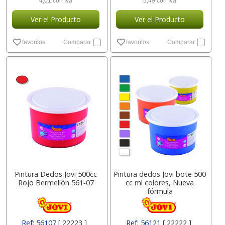
4,01 con Iva
5,49 con Iva
Ver el Producto
Ver el Producto
favoritos
Comparar
favoritos
Comparar
Pintura Dedos Jovi 500cc
Pintura dedos Jovi bote 500
Rojo Bermellón 561-07
cc ml colores, Nueva
fórmula
Ref: 56107
[ 22223 ]
Ref: 56121
[ 22222 ]