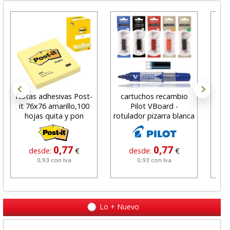
Notas adhesivas Post-
cartuchos recambio
Bol
it 76x76 amarillo,100
Pilot VBoard -
G
hojas quita y pon
rotulador pizarra blanca
a
0,77
0,77
desde:
€
desde:
€
0,93 con Iva
0,93 con Iva
Lo + Nuevo