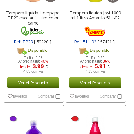
Tempera líquida Liderpapel
Tempera líquida Jovi 1000
TP29 escolar 1 Litro color
ml 1 litro Amarillo 511-02
carne
Ref: TP29
[ 59220 ]
Ref: 511-02
[ 57421 ]
Disponible
Disponible
Tarifa :
6,68
Tarifa :
9,25
Ahorro hasta:
40%
Ahorro hasta:
36%
3.99
5.91
desde:
€
desde:
€
4,83 con Iva
7,15 con Iva
Ver el Producto
Ver el Producto
favoritos
Comparar
favoritos
Comparar