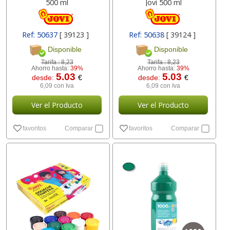
500 ml
Jovi 500 ml
Ref: 50637
[ 39123 ]
Ref: 50638
[ 39124 ]
Disponible
Disponible
Tarifa :
8,23
Tarifa :
8,23
Ahorro hasta:
39%
Ahorro hasta:
39%
5.03
5.03
desde:
€
desde:
€
6,09 con Iva
6,09 con Iva
Ver el Producto
Ver el Producto
favoritos
Comparar
favoritos
Comparar