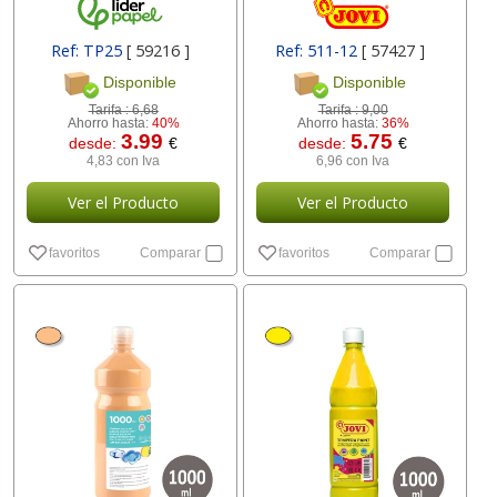
Ref: TP25
[ 59216 ]
Ref: 511-12
[ 57427 ]
Disponible
Disponible
Tarifa :
6,68
Tarifa :
9,00
Ahorro hasta:
40%
Ahorro hasta:
36%
3.99
5.75
desde:
€
desde:
€
4,83 con Iva
6,96 con Iva
Ver el Producto
Ver el Producto
favoritos
Comparar
favoritos
Comparar