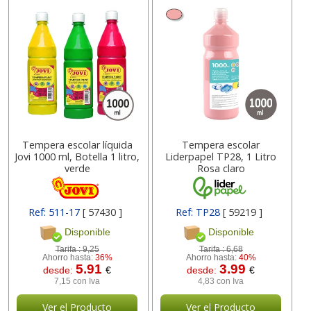
Tempera escolar líquida
Tempera escolar
Jovi 1000 ml, Botella 1 litro,
Liderpapel TP28, 1 Litro
verde
Rosa claro
Ref: 511-17
[ 57430 ]
Ref: TP28
[ 59219 ]
Disponible
Disponible
Tarifa :
9,25
Tarifa :
6,68
Ahorro hasta:
36%
Ahorro hasta:
40%
5.91
3.99
desde:
€
desde:
€
7,15 con Iva
4,83 con Iva
Ver el Producto
Ver el Producto