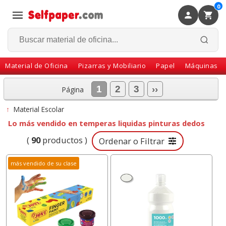
0
×
Volver
Material de Oficina
Pizarras y Mobiliario
Papel
Máquinas
1
2
3
››
Página
↑
Material Escolar
Lo más vendido en temperas liquidas pinturas dedos
(
90
productos )
Ordenar o Filtrar
más vendido de su clase