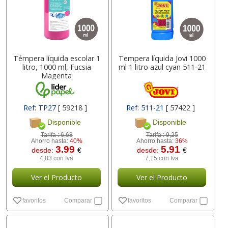
Témpera líquida escolar 1
Tempera líquida Jovi 1000
litro, 1000 ml, Fucsia
ml 1 litro azul cyan 511-21
Magenta
Ref: TP27
[ 59218 ]
Ref: 511-21
[ 57422 ]
Disponible
Disponible
Tarifa :
6,68
Tarifa :
9,25
Ahorro hasta:
40%
Ahorro hasta:
36%
3.99
5.91
desde:
€
desde:
€
4,83 con Iva
7,15 con Iva
Ver el Producto
Ver el Producto
favoritos
Comparar
favoritos
Comparar