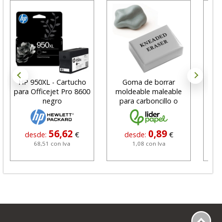
HP 950XL - Cartucho
Goma de borrar
H
para Officejet Pro 8600
moldeable maleable
C
negro
para carboncillo o
N
grafito
56,62
0,89
desde:
€
desde:
€
68,51 con Iva
1,08 con Iva