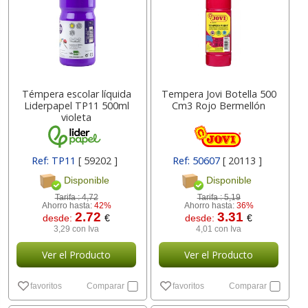
Témpera escolar líquida
Tempera Jovi Botella 500
Liderpapel TP11 500ml
Cm3 Rojo Bermellón
violeta
Ref: TP11
[ 59202 ]
Ref: 50607
[ 20113 ]
Disponible
Disponible
Tarifa :
4,72
Tarifa :
5,19
Ahorro hasta:
42%
Ahorro hasta:
36%
2.72
3.31
desde:
€
desde:
€
3,29 con Iva
4,01 con Iva
Ver el Producto
Ver el Producto
favoritos
Comparar
favoritos
Comparar