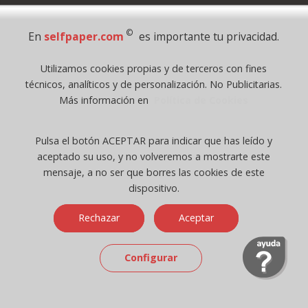
©
En
selfpaper.com
es importante tu privacidad.
Síguenos en :
Utilizamos cookies propias y de terceros con fines
técnicos, analíticos y de personalización. No Publicitarias.
Más información en
Política de Cookies
Pago Seguro
Pulsa el botón ACEPTAR para indicar que has leído y
aceptado su uso, y no volveremos a mostrarte este
mensaje, a no ser que borres las cookies de este
© 1995 - 2026 Grupo Selfpaper.
dispositivo.
Todos los derechos reservados
©selfpaper.com, y las webs de ©gruposelfpaper.org están gestionadas, y
Rechazar
Aceptar
son propiedad de :
Suministros de Oficina Self-Paper, S.L. - C.I.F. B97233654, inscrita en el
Configurar
Registro Mercantil de Valencia ( España ) CEE:
Tomo 7263, Libro 4565, Folio 1, Sección 8, Hoja V-85203.