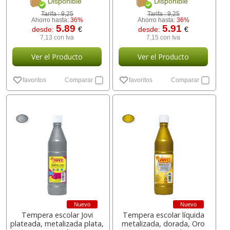
Disponible
Disponible
Tarifa :
9,25
Tarifa :
9,25
Ahorro hasta:
36%
Ahorro hasta:
36%
5.89
5.91
desde:
€
desde:
€
7,13 con Iva
7,15 con Iva
Ver el Producto
Ver el Producto
favoritos
Comparar
favoritos
Comparar
Nuevo
Nuevo
Tempera escolar Jovi
Tempera escolar líquida
plateada, metalizada plata,
metalizada, dorada, Oro