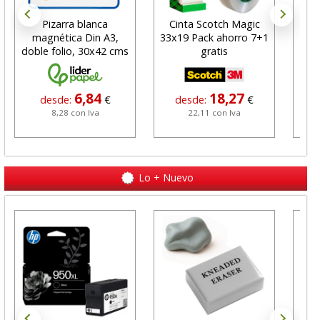
Pizarra blanca
Cinta Scotch Magic
Por
magnética Din A3,
33x19 Pack ahorro 7+1
o
doble folio, 30x42 cms
gratis
Ec
6,84
18,27
desde:
€
desde:
€
8,28 con Iva
22,11 con Iva
Lo + Nuevo