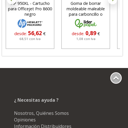
HP 950XL - Cartucho
Goma de borrar
H
para Officejet Pro 8600
moldeable maleable
C
negro
para carboncillo o
N
grafito
56,62
0,89
desde:
€
desde:
€
68,51 con Iva
1,08 con Iva
¿ Necesitas ayuda ?
Nosotros, Quiénes Somos
Opiniones
Información Distribuidores