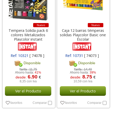
Nuevo
Nuevo
Tempera Solida pack 6
Caja 12 barras témperas
colores Metalizados
solidas Playcolor Basic one
Playcolor instant
Escolar
Ref: 10321
[ 74078 ]
Ref: 10731
[ 74073 ]
Disponible
Disponible
Tarifa :
11,75
Tarifa :
14,40
Ahorro hasta:
41%
Ahorro hasta:
39%
6.90
8.75
desde:
€
desde:
€
8,35 con Iva
10,59 con Iva
Ver el Producto
Ver el Producto
favoritos
Comparar
favoritos
Comparar