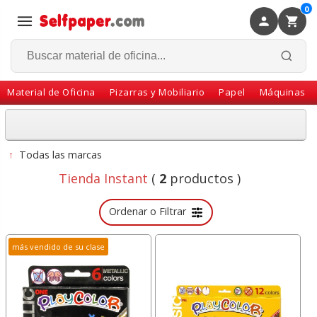
0
×
Volver
Material de Oficina
Pizarras y Mobiliario
Papel
Máquinas
↑
Todas las marcas
Tienda Instant
(
2
productos )
Ordenar o Filtrar
más vendido de su clase