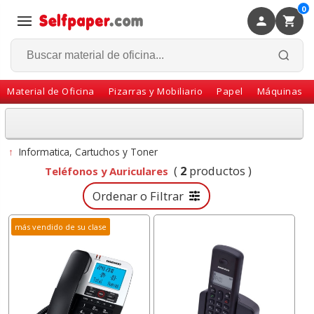
0
×
Volver
Material de Oficina
Pizarras y Mobiliario
Papel
Máquinas
↑
Informatica, Cartuchos y Toner
(
2
productos )
Teléfonos y Auriculares
Ordenar o Filtrar
más vendido de su clase