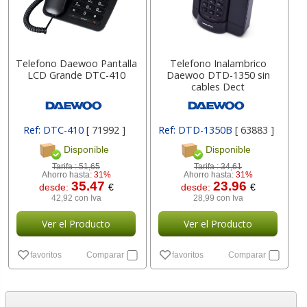
Telefono Daewoo Pantalla
Telefono Inalambrico
LCD Grande DTC-410
Daewoo DTD-1350 sin
cables Dect
Ref: DTC-410
[ 71992 ]
Ref: DTD-1350B
[ 63883 ]
Disponible
Disponible
Tarifa :
51,65
Tarifa :
34,61
Ahorro hasta:
31%
Ahorro hasta:
31%
35.47
23.96
desde:
€
desde:
€
42,92 con Iva
28,99 con Iva
Ver el Producto
Ver el Producto
favoritos
Comparar
favoritos
Comparar