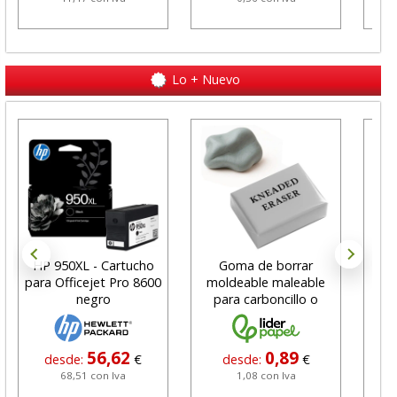
Lo + Nuevo
HP 950XL - Cartucho
Goma de borrar
H
para Officejet Pro 8600
moldeable maleable
C
negro
para carboncillo o
N
grafito
56,62
0,89
desde:
€
desde:
€
68,51 con Iva
1,08 con Iva