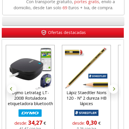
Con transporte gratuito,
portes gratis
, envío a
domicilio, desde tan solo
69
Euros + Iva, de compra.
Ofertas destacadas
Dymo Letratag LT-
Lápiz Staedtler Noris
Ta
200B Rotuladora
120 - Nº 2 dureza HB
Fel
etiquetadora bluetooth
lápices
L
34,27
0,30
desde:
€
desde:
€
41,47 con Iva
0,36 con Iva