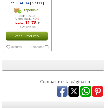
Ref: KF41514
[ 57399 ]
Disponible
Tarifa :
20,28
Ahorro hasta:
42%
11.78
desde:
€
14,25 con Iva
Ver el Producto
favoritos
Comparar
Comparte esta página en :