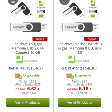
Nuevo
Nuevo
Pen drive 16 gigas,
Pen drive, pincho USB de 8
Memoria Usb 2.0 Q-
Gigas. Memoria 8 GB, usb
Connect 16 GB
2.0
Ref: KF41513
[ 54637 ]
Ref: KF41512
[ 54636 ]
Disponible
Disponible
Tarifa :
11,17
Tarifa :
8,85
Ahorro hasta:
41%
Ahorro hasta:
41%
6.62
5.18
desde:
€
desde:
€
8,01 con Iva
6,27 con Iva
Ver el Producto
Ver el Producto