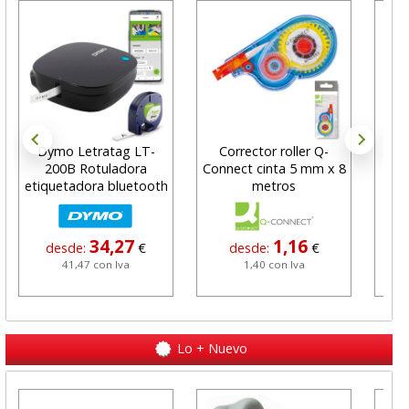
Dymo Letratag LT-
Corrector roller Q-
200B Rotuladora
Connect cinta 5 mm x 8
red
etiquetadora bluetooth
metros
sur
34,27
1,16
desde:
€
desde:
€
41,47 con Iva
1,40 con Iva
Lo + Nuevo