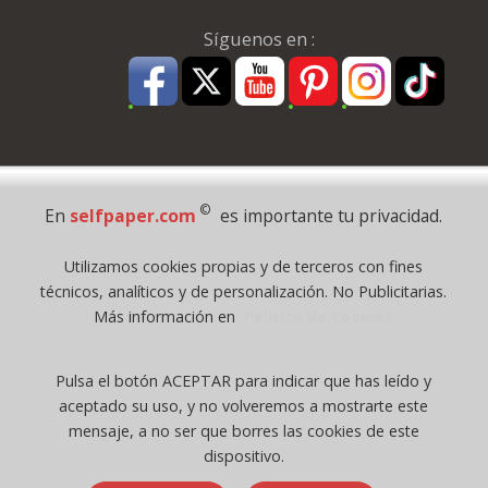
Síguenos en :
Pago Seguro
©
En
selfpaper.com
es importante tu privacidad.
© 1995 - 2026 Grupo Selfpaper.
Utilizamos cookies propias y de terceros con fines
Todos los derechos reservados
técnicos, analíticos y de personalización. No Publicitarias.
©selfpaper.com, y las webs de ©gruposelfpaper.org están gestionadas, y
Más información en
Política de Cookies
son propiedad de :
Suministros de Oficina Self-Paper, S.L. - C.I.F. B97233654, inscrita en el
Pulsa el botón ACEPTAR para indicar que has leído y
Registro Mercantil de Valencia ( España ) CEE:
aceptado su uso, y no volveremos a mostrarte este
Tomo 7263, Libro 4565, Folio 1, Sección 8, Hoja V-85203.
mensaje, a no ser que borres las cookies de este
dispositivo.
Móvil / Tablet - Bot mozilla/5.0 (linux; android 14; pixel 8)