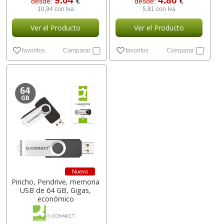
9.04
4.80
desde:
€
desde:
€
10,94 con Iva
5,81 con Iva
Ver el Producto
Ver el Producto
favoritos
Comparar
favoritos
Comparar
Nuevo
Pincho, Pendrive, memoria
USB de 64 GB, Gigas,
económico