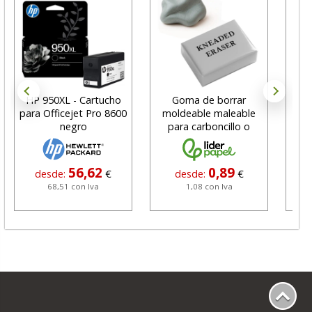
HP 950XL - Cartucho
Goma de borrar
H
para Officejet Pro 8600
moldeable maleable
C
negro
para carboncillo o
N
grafito
56,62
0,89
desde:
€
desde:
€
68,51 con Iva
1,08 con Iva