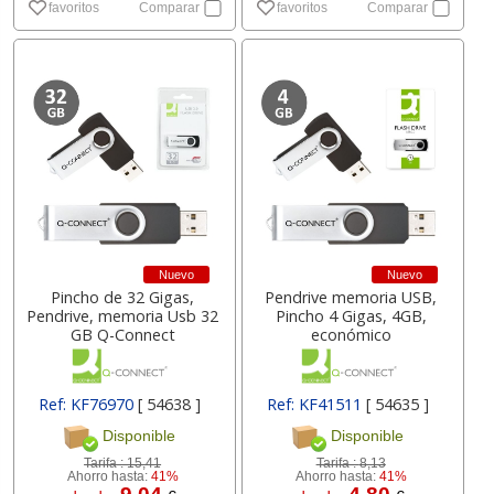
favoritos
Comparar
favoritos
Comparar
Nuevo
Nuevo
Pincho de 32 Gigas,
Pendrive memoria USB,
Pendrive, memoria Usb 32
Pincho 4 Gigas, 4GB,
GB Q-Connect
económico
Ref: KF76970
[ 54638 ]
Ref: KF41511
[ 54635 ]
Disponible
Disponible
Tarifa :
15,41
Tarifa :
8,13
Ahorro hasta:
41%
Ahorro hasta:
41%