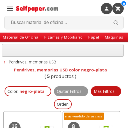
0
×
Volver
Material de Oficina
Pizarras y Mobiliario
Papel
Máquinas
↑
Pendrives, memorias USB
Pendrives, memorias USB color negro-plata
(
5
productos )
Color:
negro-plata
Quitar Filtros
Más Filtros
Orden:
más vendido de su clase