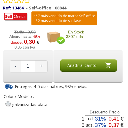
Ref:
13464
-
Self-office
08844
n° 7 más vendido de marca Self-office
n° 2 más vendido de su clase
Tarifa :
0,59
En Stock
Ahorro hasta:
49%
3807 uds.
0,30
desde:
€
0,36 con Iva
Añadir al carrito
-
+
Entregas: 4-5 días hábiles, 98% envíos.
Color / Modelo :
galvanizadas-plata
Descuento
Precio
1
31%
0,41
€
ud.
5
37%
0,37
€
uds.