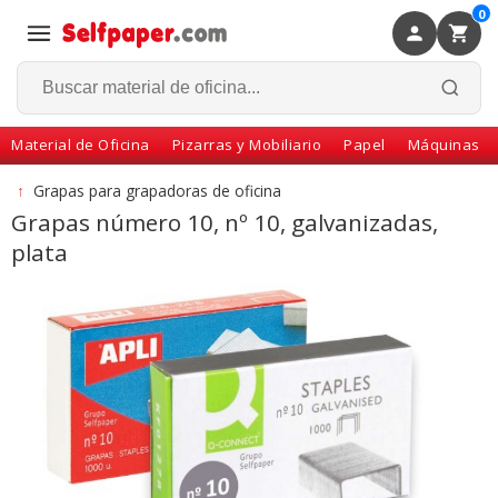
0
×
Volver
Material de Oficina
Pizarras y Mobiliario
Papel
Máquinas
↑
Grapas para grapadoras de oficina
Grapas número 10, nº 10, galvanizadas,
plata