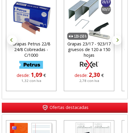
Grapas Petrus 22/8
Grapas 23/17 - 923/17
G
24/8 Cobreadas -
gruesos de 120 a 150
Cob
C/1000
hojas
1,09
2,30
desde:
€
desde:
€
1,32 con Iva
2,78 con Iva
Ofertas destacadas