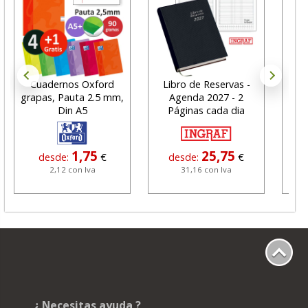
Cuadernos Oxford
Libro de Reservas -
Cin
grapas, Pauta 2.5 mm,
Agenda 2027 - 2
Mag
Din A5
Páginas cada dia
Ah
1,75
25,75
desde:
€
desde:
€
2,12 con Iva
31,16 con Iva
¿ Necesitas ayuda ?