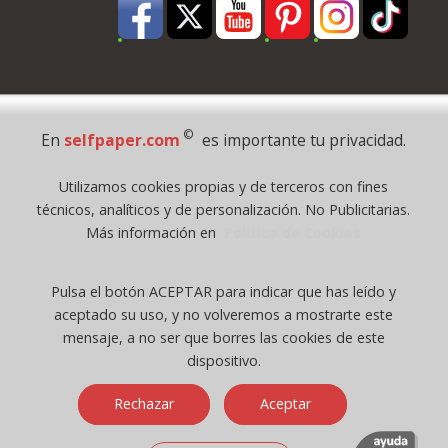
Pago Seguro
©
En
selfpaper.com
es importante tu privacidad.
© 1995 - 2026 Grupo Selfpaper.
Utilizamos cookies propias y de terceros con fines
Todos los derechos reservados
técnicos, analíticos y de personalización. No Publicitarias.
©selfpaper.com, y las webs de ©gruposelfpaper.org están gestionadas, y
Más información en
Política de Cookies
son propiedad de :
Suministros de Oficina Self-Paper, S.L. - C.I.F. B97233654, inscrita en el
Pulsa el botón ACEPTAR para indicar que has leído y
Registro Mercantil de Valencia ( España ) CEE:
aceptado su uso, y no volveremos a mostrarte este
Tomo 7263, Libro 4565, Folio 1, Sección 8, Hoja V-85203.
mensaje, a no ser que borres las cookies de este
dispositivo.
Móvil / Tablet - Bot mozilla/5.0 (linux; android 14; pixel 8)
Rechazar
Aceptar
applewebkit/537.36 (khtml, like gecko) chrome/131.0.0.0 mobile
safari/537.36; claudebot/1.0; +claudebot@anthropic.com) - Google