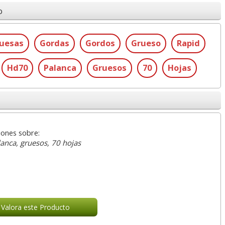
o
uesas
Gordas
Gordos
Grueso
Rapid
Hd70
Palanca
Gruesos
70
Hojas
iones sobre:
nca, gruesos, 70 hojas
Valora este Producto