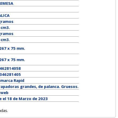
REMESA
LICA
gramos
 cm3.
ramos
 cm3.
 267 x 75 mm.
267
x
75
mm.
462814058
346281405
a marca
Rapid
rapadoras grandes, de palanca. Gruesos.
a web
e el 18 de Marzo de 2023
adas.