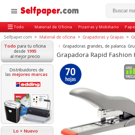
Todo
Material de Oficina
Pizarras y Mobiliario
Pape
Selfpaper.com
>
Material de oficina
>
Grapadoras y Grapas
>
G
Todo
para tu oficina
↑
Grapadoras grandes, de palanca. Gru
desde
1995
Grapadora Rapid Fashion H
al mejor precio
Distribuidores de
las
mejores marcas
Grapadora gruesos
Grapadora Pa
profesional palanca
Yosan 5004 Kwtr
Rapid HD 210 hojas
hojas - sin esf
YOSAN
Lo + Nuevo