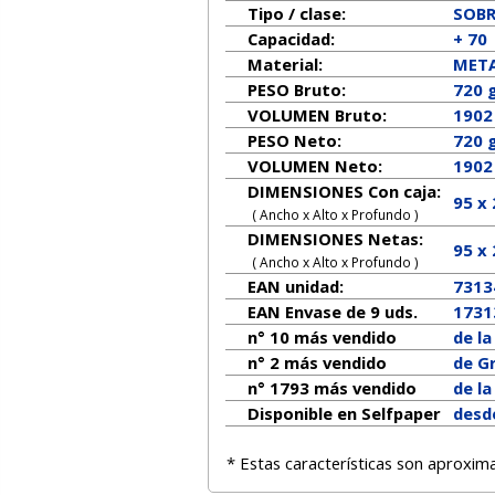
Tipo / clase:
SOB
Capacidad:
+ 70
Material:
META
PESO Bruto:
720 
VOLUMEN Bruto:
1902
PESO Neto:
720
g
VOLUMEN Neto:
1902
DIMENSIONES Con caja:
95 x
( Ancho x Alto x Profundo )
DIMENSIONES Netas:
95
x
( Ancho x Alto x Profundo )
EAN unidad:
7313
EAN Envase de 9 uds.
1731
n° 10 más vendido
de l
n° 2 más vendido
de G
n° 1793 más vendido
de l
Disponible en Selfpaper
desd
* Estas características son aproxim