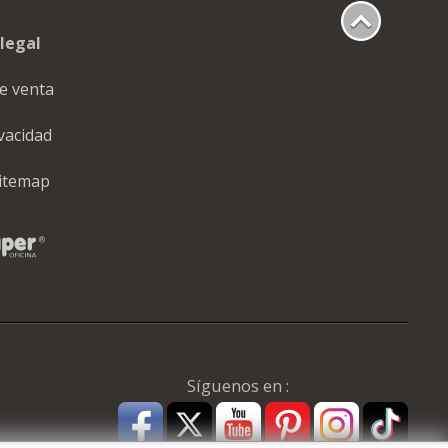
legal
e venta
ivacidad
itemap
Síguenos en :