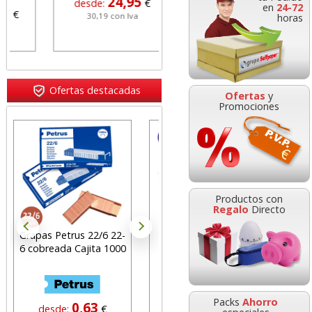
24,95
desde:
€
en
24-72
30,19 con Iva
horas
Ofertas destacadas
Ofertas
y
Promociones
Productos con
Regalo
Directo
trus 22/6 22-
Subcarpetas de
Navigator Hard Co
a Cajita 1000
cartulina de colores
Folios papel Din A
Folio Pte.50 unicolor
gramos 125 hj
Packs
Ahorro
0,63
0,16
5,69
e:
€
desde:
€
desde: