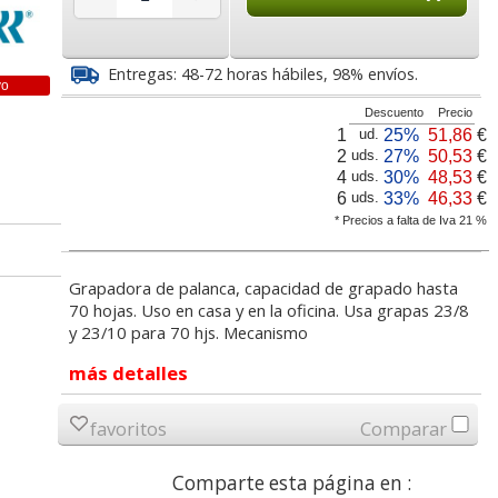
5
€
35,46
146,70
desde:
€
desde:
€
a
42,91 con Iva
177,51 con Iva
Entregas: 48-72 horas hábiles, 98% envíos.
vo
Descuento
Precio
1
25%
51,86
€
ud.
2
27%
50,53
€
uds.
4
30%
48,53
€
uds.
6
33%
46,33
€
uds.
* Precios a falta de Iva 21 %
Grapadora de palanca, capacidad de grapado hasta
uesos
Grapadora Palanca
Grapadora de palanca,
70 hojas. Uso en casa y en la oficina. Usa grapas 23/8
lanca
Yosan 5004 Kwtrio 130
gruesos, 150 hojas
hojas
hojas - sin esfuerzo
profesional
y 23/10 para 70 hjs. Mecanismo
YOSAN
más detalles
Pistola precios,
Papel Din A4 80
Grapas Pe
24,95
desde:
€
máquina etiquetadora
gramos New Greening,
6 cobread
70
35,46
€
desde:
€
30,19 con Iva
Avery 1 línea
folios blancos
favoritos
Comparar
va
42,91 con Iva
Comparte esta página en :
56,57
3,34
desde:
€
desde:
€
desd