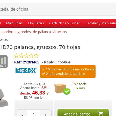
l
Máquinas
Etiquetas
Cartuchos y Tóner
Escolar y Manual
rapadoras grandes, de palanca. Gruesos.
esos.
D70 palanca, gruesos, 70 hojas
Ref:
21281405
-
Rapid
155864
n° 10 más vendido de marca Rapid
n° 2 más vendido de su clase
Tarifa :
69,13
En Stock
Ahorro hasta:
33%
6 uds.
46,33
desde:
€
lanca
Grapadora de palanca,
Grapadora gruesos
56,06 con Iva
io 130
gruesos, 150 hojas
profesional palanca
uerzo
profesional
Rapid HD 210 hojas
Añadir al carrito
-
+