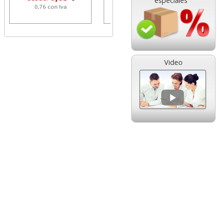
especiales
 con Iva
0,19 con Iva
6,88 con Iva
Video
r Hard Cover,
Pistola precios,
pel Din A4 250
máquina etiquetadora
s 125 hjs
Avery 1 línea
5,69
56,57
e:
€
desde:
€
 con Iva
68,45 con Iva