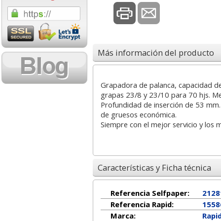
0,19 con Iva
6,88 con Iva
Más información del producto
Grapadora de palanca, capacidad de 
grapas 23/8 y 23/10 para 70 hjs. M
Profundidad de inserción de 53 mm
de gruesos económica.
Pistola precios,
Papel Din A4 80
G
Siempre con el mejor servicio y los 
máquina etiquetadora
gramos New Greening,
6
Avery 1 línea
folios blancos
56,57
3,34
Características y Ficha técnica
desde:
€
desde:
€
68,45 con Iva
4,04 con Iva
Referencia Selfpaper:
2128
Referencia Rapid:
1558
Marca:
Rapi