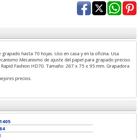
68,45 con Iva
4,04 con Iva
0,76
grapado hasta 70 hojas. Uso en casa y en la oficina. Usa
ecanismo Mecanismo de ajuste del papel para grapado preciso.
. Rapid Fashion HD70. Tamaño: 267 x 75 x 95 mm. Grapadora
rapas Petrus 22/6 22-
Subcarpetas de
Navigato
mejores precios.
 cobreada Cajita 1000
cartulina de colores
Folios pa
Folio Pte.50 unicolor
gramo
0,63
0,16
desde:
€
desde:
€
desd
0,76 con Iva
0,19 con Iva
6,88
1405
64
d