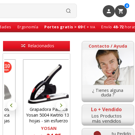
0
idades
Ergonomía
Portes gratis > 69
€ +
Envío
48-72
hora
IVA
Relacionados
Contacto / Ayuda
¿ Tienes alguna
duda ?
Lo + Vendido
Grapadora Palanca
Yosan 5004 Kwtrio 130
Los Productos
más vendidos
hojas - sin esfuerzo
YOSAN
tu Pedido