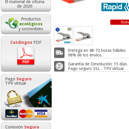
24,9
desde:
El material de oficina
146,70
de 2026
desde:
€
30,19 con Iv
177,51 con Iva
Productos
Nue
ecológicos
y sostenibles
Catálogos
PDF
Entrega en 48-72 horas hábiles
98% de los envíos.
Garantía de Devolución: 15 días.
Pago seguro SSL - TPV virtual.
Grapadora de palanca,
Grapadora gr
Pago
Seguro
gruesos, 150 hojas
profesional pa
TPV virtual
profesional
Rapid HD 210 
Subcarpetas de
Navigator Hard Cover,
cartulina de colores
Folios papel Din A4 250
35,46
146,
desde:
€
desde:
Folio Pte.50 unicolor
gramos 125 hjs
42,91 con Iva
177,51 con I
0,16
5,69
Conexión
Segura
desde:
€
desde:
€