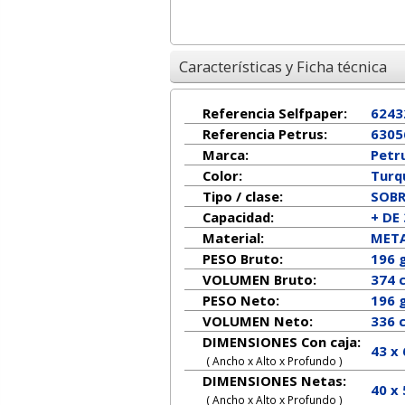
Características y Ficha técnica
Referencia Selfpaper:
6243
Referencia Petrus:
6305
Marca:
Petr
Color:
Turq
Tipo / clase:
SOB
Capacidad:
+ DE
Material:
META
PESO Bruto:
196 
VOLUMEN Bruto:
374 
PESO Neto:
196
g
VOLUMEN Neto:
336 
DIMENSIONES Con caja:
43 x
( Ancho x Alto x Profundo )
DIMENSIONES Netas:
40
x
( Ancho x Alto x Profundo )