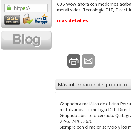
635 Wow ahora con modernos acaba
1,08 con Iva
18,02 con Iv
metalizados. Tecnología DIT, Direct 
más detalles
Cartucho HP 304 - 302
Cartucho HP 30
Negro, original
302XL Tricolor
N9K06AE
capacidad des
Más información del producto
14,87
37,8
desde:
€
desde:
Grapadora metálica de oficina Pet
17,99 con Iva
45,82 con Iv
metalizados. Tecnología DIT, Direct 
Grapado abierto o cerrado. Quitagr
22/6, 24/6, 26/6
Siempre con el mejor servicio y los 