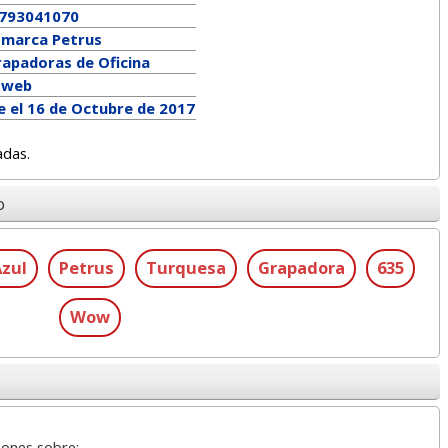
793041070
a marca
Petrus
rapadoras de Oficina
a web
e el 16 de Octubre de 2017
adas.
o
zul
Petrus
Turquesa
Grapadora
635
Wow
iones sobre: