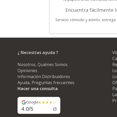
Encuentra fácilmente 
Servicio cómodo y atento: entrega
¿ Necesitas ayuda ?
Vi
Ca
Nosotros, Quiénes Somos
Re
Opiniones
Lo
Información Distribuidores
Lo
Ayuda, Preguntas frecuentes
Of
Hacer una consulta
Pa
La
Pr
Google
4.0/5