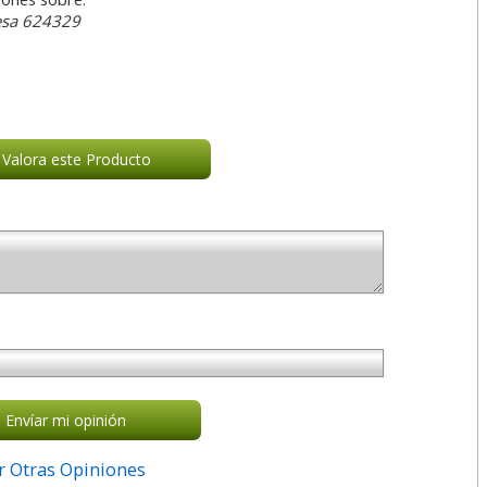
esa 624329
Valora este Producto
Envíar mi opinión
r Otras Opiniones