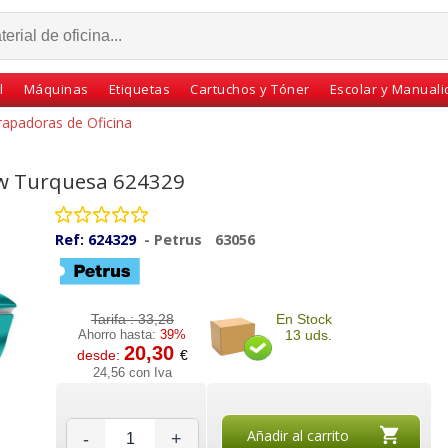
l
Máquinas
Etiquetas
Cartuchos y Tóner
Escolar y Manual
rapadoras de Oficina
w Turquesa 624329
Ref:
624329
-
Petrus
63056
Tarifa :
33,28
En Stock
Ahorro hasta:
39%
13 uds.
20,30
desde:
€
cina
Grapadora Petrus 226
Grapadora Qconnect
24,56 con Iva
sta 20
Wow Rojo metalizado,
metalica 20 hojas 22/6
mica
30 hojas
Uso moderado
Añadir al carrito
-
+