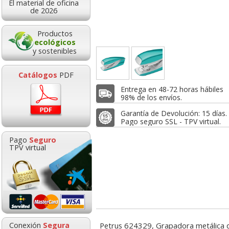
El material de oficina
20,30
11,78
3,6
de 2026
de:
€
desde:
€
desde:
,56 con Iva
14,25 con Iva
4,42 con Iv
Productos
ecológicos
y sostenibles
Catálogos
PDF
Entrega en 48-72 horas hábiles
98% de los envíos.
Garantía de Devolución: 15 días.
Pago seguro SSL - TPV virtual.
adora oficina
Grapadora Petrus 226
Grapadora Qco
Pago
Seguro
 22/6 hasta 20
Wow Rojo metalizado,
metalica 20 hoj
TPV virtual
s, económica
30 hojas
Uso moder
Goma de borrar
HP 304 302 Co
moldeable maleable
Cartucho orig
3,65
23,30
6,6
de:
€
desde:
€
desde:
para carboncillo o
N9K05AE tric
,42 con Iva
28,19 con Iva
8,09 con Iv
grafito
0,89
14,8
Conexión
Segura
Petrus 624329, Grapadora metálica d
desde:
€
desde: