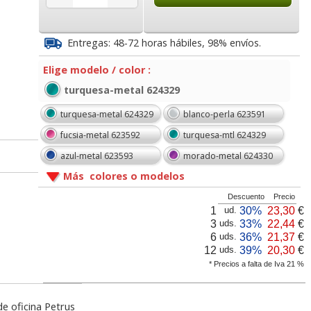
5
23,30
6,69
€
desde:
€
desde:
€
a
28,19 con Iva
8,09 con Iva
Entregas: 48-72 horas hábiles, 98% envíos.
Elige modelo / color :
turquesa-metal 624329
turquesa-metal 624329
blanco-perla 623591
fucsia-metal 623592
turquesa-mtl 624329
azul-metal 623593
morado-metal 624330
Más colores o modelos
nnect
Grapadora Petrus 635
Grapadora Petrus 210
as 22/6
Wow Blanco Perla
tamaño compacto
Descuento
Precio
ado
623591
azul-gris 25 hojas
1
30%
23,30
€
ud.
3
33%
22,44
€
uds.
lor,
Cartucho HP 304 - 302
Cartucho HP 304XL -
6
36%
21,37
€
uds.
inal
Negro, original
302XL Tricolor alta
9
20,30
11,78
12
39%
20,30
€
uds.
€
desde:
€
desde:
€
olor
N9K06AE
capacidad deskjet
* Precios a falta de Iva 21 %
a
24,56 con Iva
14,25 con Iva
9
14,87
37,87
e oficina Petrus
€
desde:
€
desde:
€