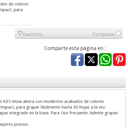
dos de colores
a
17,99 con Iva
45,82 con Iva
Impact, para
favoritos
Comparar
Comparte esta página en :
4XL -
HP 950XL - Cartucho
Goma de borrar
 alta
para Officejet Pro 8600
moldeable maleable
kjet
negro
para carboncillo o
grafito
7
56,62
0,89
€
desde:
€
desde:
€
rus 635 Wow ahora con modernos acabados de colores
a
68,51 con Iva
1,08 con Iva
Impact, para grapar fácilmente hasta 30 hojas a la vez.
apas integrado en la base. Para Uso frecuente. Admite grapas
mejores precios.