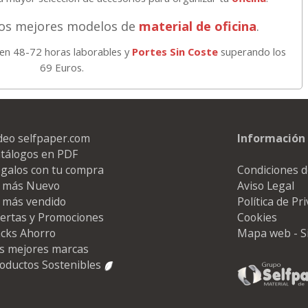
los mejores modelos de
material de oficina
.
 en 48-72 horas laborables y
Portes Sin Coste
superando los
69 Euros.
deo selfpaper.com
Información 
tálogos en PDF
galos con tu compra
Condiciones d
 más Nuevo
Aviso Legal
 más vendido
Política de Pr
ertas y Promociones
Cookies
cks Ahorro
Mapa web - S
s mejores marcas
oductos Sostenibles