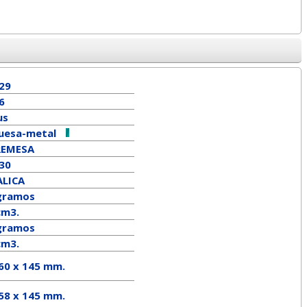
29
6
us
uesa-metal
REMESA
 30
LICA
gramos
cm3.
ramos
cm3.
 60 x 145 mm.
58
x
145
mm.