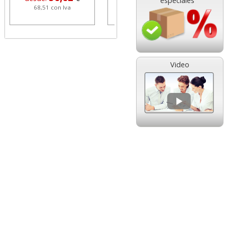
especiales
68,51 con Iva
1,08 con Iva
Video
HP 304 302 Color,
Cartucho HP 304 - 302
Cartucho original
Negro, original
N9K05AE tricolor
N9K06AE
14,89
14,87
desde:
€
desde:
€
18,02 con Iva
17,99 con Iva