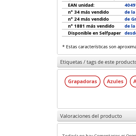
EAN unidad:
4049
n° 34 más vendido
de l
n° 24 más vendido
de G
n° 1881 más vendido
de l
Disponible en Selfpaper
desd
* Estas características son aproxim
Etiquetas / tags de este product
Grapadoras
Azules
A
Valoraciones del producto
Todavía no hay Comentarios ni Opin