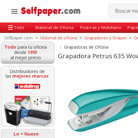
Todo
Material de Oficina
Pizarras y Mobiliario
Pape
Selfpaper.com
>
Material de oficina
>
Grapadoras y Grapas
>
G
Todo
para tu oficina
↑
Grapadoras de Oficina
desde
1995
Grapadora Petrus 635 Wo
al mejor precio
Distribuidores de
las
mejores marcas
ora Petrus 635
Grapadora Petrus 210
Grapadora ofi
Blanco Perla
tamaño compacto
grapas 22/6 ha
623591
azul-gris 25 hojas
hojas, econó
Lo + Nuevo