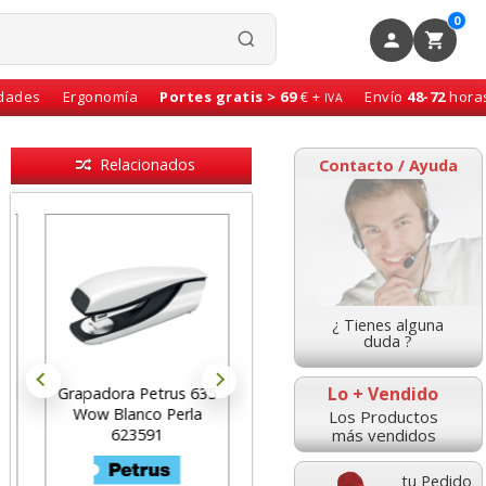
0
idades
Ergonomía
Portes gratis > 69
€ +
Envío
48-72
hora
IVA
Relacionados
Contacto / Ayuda
¿ Tienes alguna
duda ?
Lo + Vendido
Grapadora Petrus 635
Grapadora Petrus 210
Wow Blanco Perla
tamaño compacto
Los Productos
más vendidos
623591
azul-gris 25 hojas
tu Pedido