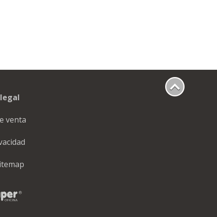
legal
e venta
ivacidad
itemap