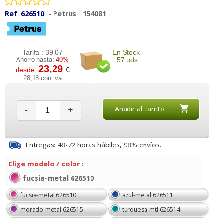
Ref:
626510
-
Petrus
154081
Tarifa :
39,07
En Stock
Ahorro hasta:
40%
57 uds.
23,29
desde:
€
28,18 con Iva
Añadir al carrito
-
+
Entregas: 48-72 horas hábiles, 98% envíos.
Elige modelo / color :
fucsia-metal 626510
fucsia-metal 626510
azul-metal 626511
morado-metal 626515
turquesa-mtl 626514