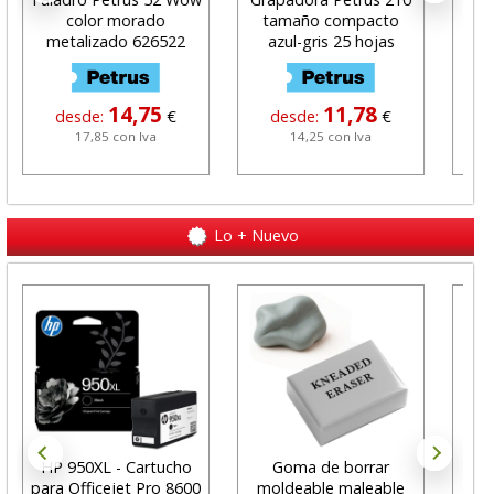
color morado
tamaño compacto
Rosa
metalizado 626522
azul-gris 25 hojas
14,75
11,78
desde:
€
desde:
€
17,85 con Iva
14,25 con Iva
Lo + Nuevo
HP 950XL - Cartucho
Goma de borrar
H
para Officejet Pro 8600
moldeable maleable
C