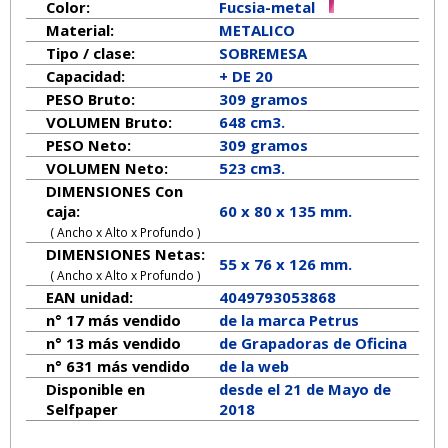
Color:
Fucsia-metal
Material:
METALICO
Tipo / clase:
SOBREMESA
Capacidad:
+ DE 20
PESO Bruto:
309 gramos
VOLUMEN Bruto:
648 cm3.
PESO Neto:
309
gramos
VOLUMEN Neto:
523 cm3.
DIMENSIONES Con
caja:
60 x 80 x 135 mm.
( Ancho x Alto x Profundo )
DIMENSIONES Netas:
55
x
76
x
126
mm.
( Ancho x Alto x Profundo )
EAN unidad:
4049793053868
n° 17 más vendido
de la marca
Petrus
n° 13 más vendido
de Grapadoras de Oficina
n° 631 más vendido
de la web
Disponible en
desde el 21 de Mayo de
Selfpaper
2018