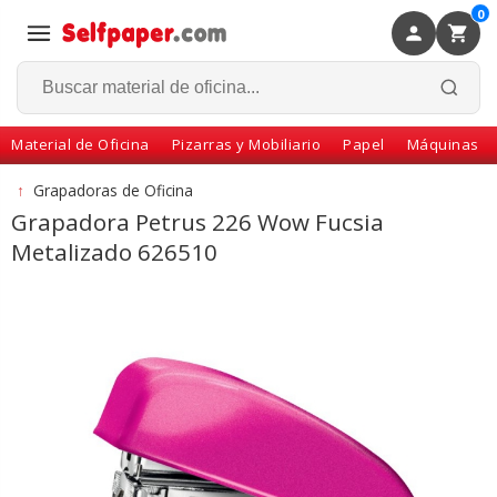
0
×
Volver
Material de Oficina
Pizarras y Mobiliario
Papel
Máquinas
↑
Grapadoras de Oficina
Grapadora Petrus 226 Wow Fucsia
Metalizado 626510