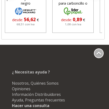
negro
para carboncillo o
N
grafito
56,62
0,89
desde:
€
desde:
€
68,51 con Iva
1,08 con Iva
¿ Necesitas ayuda ?
Nosotros, Quiénes Somos
Opiniones
Información Distribuidores
Ayuda, Preguntas frecuentes
Hacer una consulta