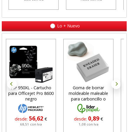
Lo + Nuevo
HP 950XL - Cartucho
Goma de borrar
H
para Officejet Pro 8600
moldeable maleable
C
negro
para carboncillo o
N
grafito
56,62
0,89
desde:
€
desde:
€
68,51 con Iva
1,08 con Iva