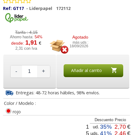
Ref:
GT17
-
Liderpapel
172112
Tarifa :
4,15
Ahorro hasta:
54%
Agotado
1,91
desde:
€
más uds :
18/09/2026
2,31 con Iva
Añadir al carrito
-
+
Entregas: 48-72 horas hábiles, 98% envíos.
Color / Modelo :
rojo
Descuento
Precio
1
35%
2,70
€
ud.
5
41%
2,46
€
uds.