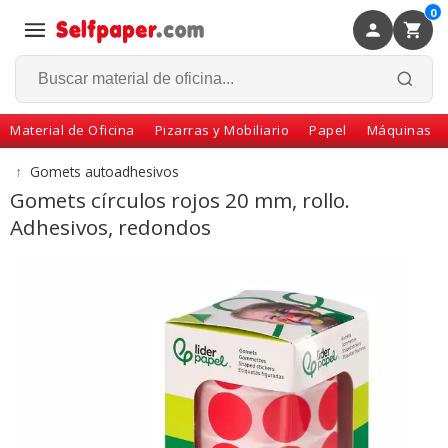
0
×
Volver
Material de Oficina
Pizarras y Mobiliario
Papel
Máquinas
↑
Gomets autoadhesivos
Gomets círculos rojos 20 mm, rollo.
Adhesivos, redondos