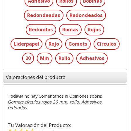
Adhesivo
Rollos
Bobinas
Redondeadas
Redondeados
Redondos
Romas
Rojos
Liderpapel
Rojo
Gomets
Círculos
20
Mm
Rollo
Adhesivos
Valoraciones del producto
Todavía no hay Comentarios ni Opiniones sobre:
Gomets círculos rojos 20 mm, rollo. Adhesivos,
redondos
Tu Valoración del Producto: