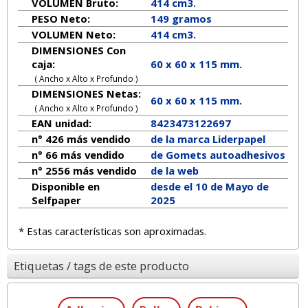
VOLUMEN Bruto:
414 cm3.
PESO Neto:
149
gramos
VOLUMEN Neto:
414 cm3.
DIMENSIONES Con
caja:
60 x 60 x 115 mm.
( Ancho x Alto x Profundo )
DIMENSIONES Netas:
60
x
60
x
115
mm.
( Ancho x Alto x Profundo )
EAN unidad:
8423473122697
n° 426 más vendido
de la marca
Liderpapel
n° 66 más vendido
de Gomets autoadhesivos
n° 2556 más vendido
de la web
Disponible en
desde el 10 de Mayo de
Selfpaper
2025
* Estas características son aproximadas.
Etiquetas / tags de este producto