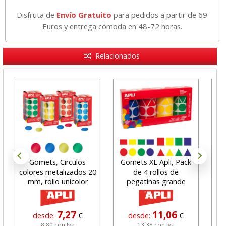
Disfruta de
Envío Gratuito
para pedidos a partir de 69
Euros y entrega cómoda en 48-72 horas.
Relacionados
Gomets, Circulos
Gomets XL Apli, Pack
Gom
colores metalizados 20
de 4 rollos de
a
mm, rollo unicolor
pegatinas grande
surtido
7,27
11,06
desde:
€
desde:
€
8,80 con Iva
13,38 con Iva