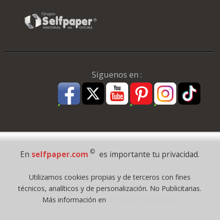
Síguenos en :
Pago Seguro
©
En
selfpaper.com
es importante tu privacidad.
© 1995 - 2026 Grupo Selfpaper.
Utilizamos cookies propias y de terceros con fines
Todos los derechos reservados
técnicos, analíticos y de personalización. No Publicitarias.
©selfpaper.com, y las webs de ©gruposelfpaper.org están gestionadas, y
Más información en
Política de Cookies
son propiedad de :
Suministros de Oficina Self-Paper, S.L. - C.I.F. B97233654, inscrita en el