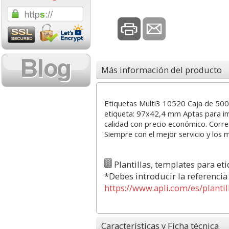
1,08 con Iva
18,02 con Iv
Más información del producto
Etiquetas Multi3 10520 Caja de 500
etiqueta: 97x42,4 mm Aptas para imp
Cartucho HP 304 - 302
Cartucho HP 30
calidad con precio económico. Corr
Negro, original
302XL Tricolor
Siempre con el mejor servicio y los 
N9K06AE
capacidad des
Plantillas, templates para et
14,87
37,8
desde:
€
desde:
*Debes introducir la referencia
17,99 con Iva
45,82 con Iv
https://www.apli.com/es/planti
Características y Ficha técnica