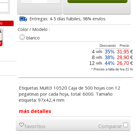
5
26,70
5,65
€
desde:
€
desde:
€
a
32,31 con Iva
6,84 con Iva
Entregas: 4-5 días hábiles, 98% envíos.
vo
Color / Modelo :
blanco
Descuento
Precio
4
35%
31,95
€
uds.
8
38%
28,90
€
uds.
12
44%
26,70
€
uds.
* Precios a falta de Iva 21 %
esora
Etiquetas impresora
Etiquetas Impresora
7x42.4
Apli 01288, 97x42.4mm,
Láser Inkjet 105x40
Etiquetas Multi3 10520 Caja de 500 hojas con 12
01288
caja 100 hjs 12x
corresp APLI 01275
pegatinas por cada hoja, total: 6000. Tamaño
etiqueta: 97x42,4 mm
lor,
Cartucho HP 304 - 302
Cartucho HP 304XL -
inal
Negro, original
302XL Tricolor alta
5
17,99
5,65
más detalles
€
desde:
€
desde:
€
olor
N9K06AE
capacidad deskjet
a
21,77 con Iva
6,84 con Iva
favoritos
Comparar
9
14,87
37,87
€
desde:
€
desde:
€