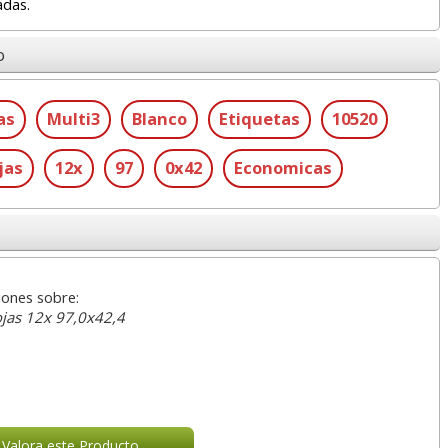
adas.
o
as
Multi3
Blanco
Etiquetas
10520
jas
12x
97
0x42
Economicas
iones sobre:
ojas 12x 97,0x42,4
Valora este Producto