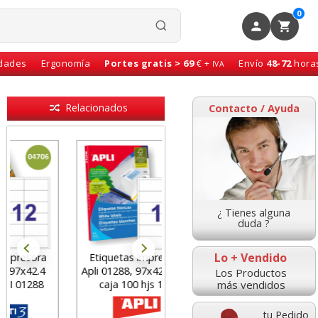
0
idades
Ergonomía
Portes gratis > 69
€ +
Envío
48-72
hora
IVA
Relacionados
Contacto / Ayuda
¿ Tienes alguna
duda ?
Lo + Vendido
Etiquetas impresora
Etiquetas Impresora
Apli 01288, 97x42.4mm,
Láser Inkjet 105x40
Los Productos
más vendidos
caja 100 hjs 12x
corresp APLI 01275
tu Pedido