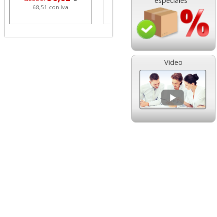
especiales
68,51 con Iva
1,08 con Iva
Video
HP 304 302 Color,
Cartucho HP 304 - 302
Cartucho original
Negro, original
N9K05AE tricolor
N9K06AE
14,89
14,87
desde:
€
desde:
€
18,02 con Iva
17,99 con Iva