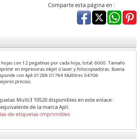
Comparte esta página en :
a
17,99 con Iva
45,82 con Iva
 hojas con 12 pegatinas por cada hoja, total: 6000. Tamaño
rimir en impresoras inkjet o laser y fotocopiadoras. Buena
4XL -
HP 950XL - Cartucho
Goma de borrar
esponde con Apli 01288 01784 Multitres 04706
 alta
para Officejet Pro 8600
moldeable maleable
mejores precios.
kjet
negro
para carboncillo o
grafito
iquetas Multi3 10520 disponibles en este enlace :
7
56,62
0,89
€
desde:
€
desde:
€
 equivalente de la marca Apli.
a
68,51 con Iva
1,08 con Iva
llas-de-etiquetas-imprimibles