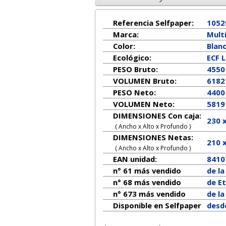
Referencia Selfpaper:
1052
Marca:
Mult
Color:
Blan
Ecológico:
ECF 
PESO Bruto:
4550
VOLUMEN Bruto:
6182
PESO Neto:
4400
VOLUMEN Neto:
5819
DIMENSIONES Con caja:
230 
( Ancho x Alto x Profundo )
DIMENSIONES Netas:
210
( Ancho x Alto x Profundo )
EAN unidad:
8410
n° 61 más vendido
de l
n° 68 más vendido
de E
n° 673 más vendido
de l
Disponible en Selfpaper
desd