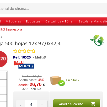
l
Máquinas
Etiquetas
Cartuchos y Tóner
Escolar y Manual
lti3 Impresora
ra
ja 500 hojas 12x 97,0x42,4
Ref:
10520
-
Multi3
Tarifa :
51,15
En Stock
Ahorro hasta:
48%
26,70
desde:
€
esora
Etiquetas impresora
Etiquetas Impresora
32,31 con Iva
 56X
multi3 10515, 33x A4
Láser Inkjet 97x42.4
01284
70x24,4 caja 500 hj
corresp APLI 01288
Añadir al carrito
-
+