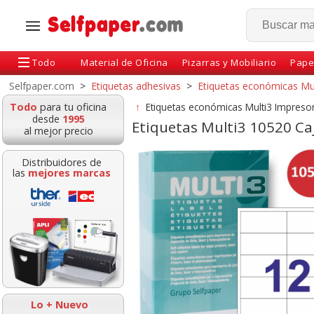
Todo
Material de Oficina
Pizarras y Mobiliario
Pape
Selfpaper.com
>
Etiquetas adhesivas
>
Etiquetas económicas Mu
Todo
para tu oficina
↑
Etiquetas económicas Multi3 Impreso
desde
1995
Etiquetas Multi3 10520 Ca
al mejor precio
Distribuidores de
las
mejores marcas
etas impresora
Etiquetas Impresora
Etiquetas impr
288, 97x42.4mm,
Láser Inkjet 105x40
52.5x21.2mm
 100 hjs 12x
corresp APLI 01275
corresp. Apli 
Lo + Nuevo