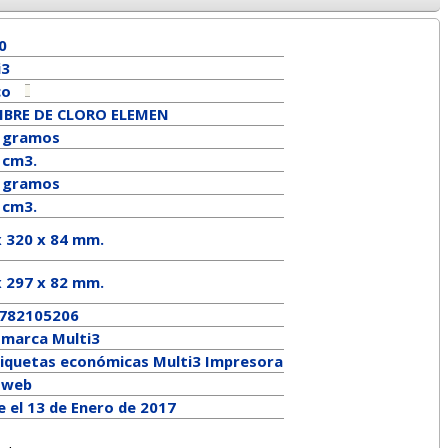
0
i3
co
LIBRE DE CLORO ELEMEN
 gramos
 cm3.
gramos
 cm3.
x 320 x 84 mm.
x
297
x
82
mm.
782105206
a marca
Multi3
tiquetas económicas Multi3 Impresora
a web
e el 13 de Enero de 2017