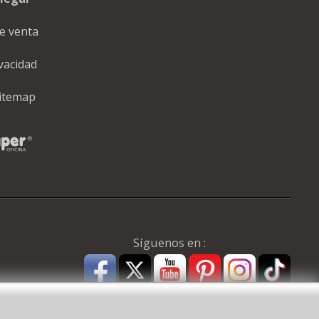
e venta
ivacidad
itemap
Síguenos en :