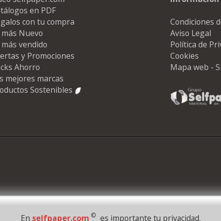
tálogos en PDF
galos con tu compra
Condiciones d
 más Nuevo
Aviso Legal
 más vendido
Política de Pr
ertas y Promociones
Cookies
cks Ahorro
Mapa web - S
s mejores marcas
oductos Sostenibles
©
En
selfpaper.com
es importante tu privacidad.