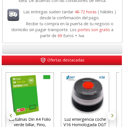
idea. De acuerdo con las condiciones de venta.
Las entregas suelen tardar
48-72 horas
( hábiles )
desde la confirmación del pago.
Recibe tu compra en la puerta de tu negocio o
domicilio sin pagar transporte. Los
portes son gratis
a
partir de
69
Euros + Iva.
Ofertas destacadas
Cartulinas Din A4 Folio
Luz emergencia coche
Alf
verde billar, Pino,
V16 Homologada DGT
de