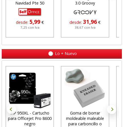
Navidad Pte 50
3.0 Groovy
co
5,99
31,96
desde:
€
desde:
€
7,25 con Iva
38,67 con Iva
Lo + Nuevo
HP 950XL - Cartucho
Goma de borrar
H
para Officejet Pro 8600
moldeable maleable
C
negro
para carboncillo o
N