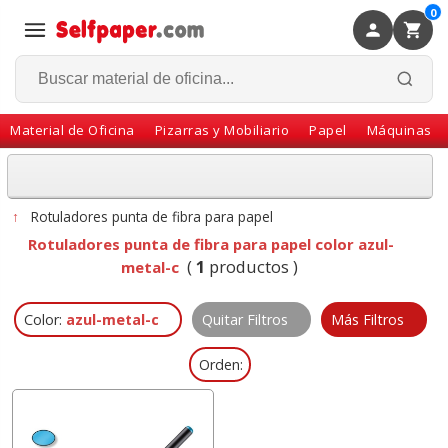
0
×
Volver
Material de Oficina
Pizarras y Mobiliario
Papel
Máquinas
↑
Rotuladores punta de fibra para papel
Rotuladores punta de fibra para papel color azul-
(
1
productos )
metal-c
Color:
azul-metal-c
Quitar Filtros
Más Filtros
Orden: