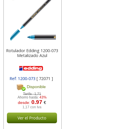
Rotulador Edding 1200-073
Metalizado Azul
Ref: 1200-073
[ 72071 ]
Disponible
Tarifa :
1,71
Ahorro hasta:
43%
0.97
desde:
€
1,17 con Iva
Ver el Producto