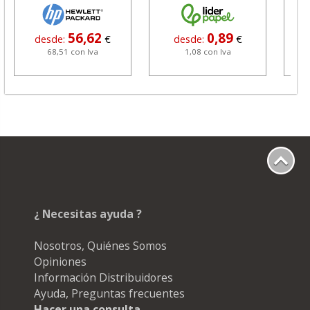
grafito
56,62
0,89
desde:
€
desde:
€
68,51 con Iva
1,08 con Iva
¿ Necesitas ayuda ?
Nosotros, Quiénes Somos
Opiniones
Información Distribuidores
Ayuda, Preguntas frecuentes
Hacer una consulta