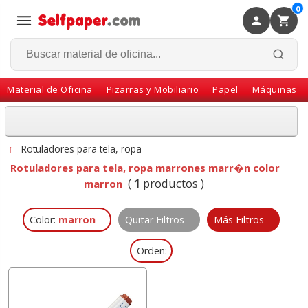
0
×
Volver
Material de Oficina
Pizarras y Mobiliario
Papel
Máquinas
↑
Rotuladores para tela, ropa
Rotuladores para tela, ropa marrones marr�n color
(
1
productos )
marron
Color:
marron
Quitar Filtros
Más Filtros
Orden: