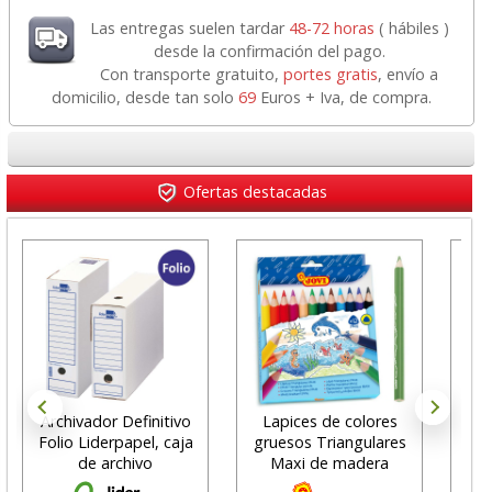
Las entregas suelen tardar
48-72 horas
( hábiles )
desde la confirmación del pago.
Con transporte gratuito,
portes gratis
, envío a
domicilio, desde tan solo
69
Euros + Iva, de compra.
Ofertas destacadas
Archivador Definitivo
Lapices de colores
Li
Folio Liderpapel, caja
gruesos Triangulares
de archivo
Maxi de madera
P