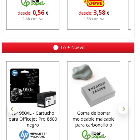
0,56
3,58
desde:
€
desde:
€
0,68 con Iva
4,33 con Iva
Lo + Nuevo
HP 950XL - Cartucho
Goma de borrar
H
para Officejet Pro 8600
moldeable maleable
C
negro
para carboncillo o
N
grafito