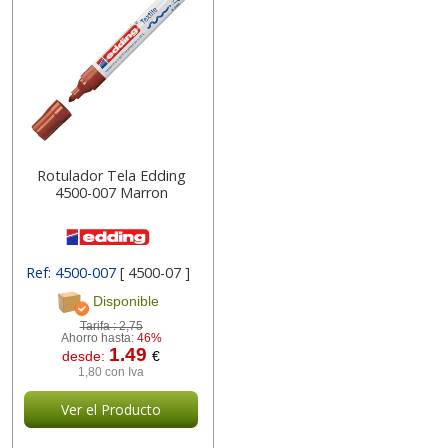
Rotulador Tela Edding
4500-007 Marron
Ref: 4500-007
[ 4500-07 ]
Disponible
Tarifa :
2,75
Ahorro hasta:
46%
1.49
desde:
€
1,80 con Iva
Ver el Producto