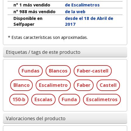
n° 1 más vendido
de Escalímetros
n° 988 más vendido
de la web
Disponible en
desde el 18 de Abril de
Selfpaper
2017
* Estas características son aproximadas.
Etiquetas / tags de este producto
Fundas
Blancos
Faber-castell
Blanco
Escalimetro
Faber
Castell
150-b
Escalas
Funda
Escalimetros
Valoraciones del producto