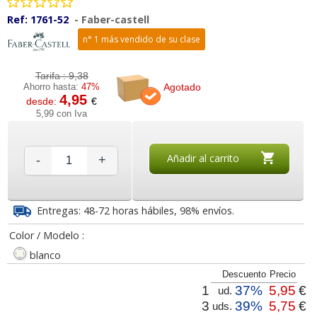
Ref:
1761-52
-
Faber-castell
n° 1 más vendido de su clase
Tarifa :
9,38
Agotado
Ahorro hasta:
47%
4,95
desde:
€
5,99 con Iva
Añadir al carrito
-
+
Entregas: 48-72 horas hábiles, 98% envíos.
Color / Modelo :
blanco
Descuento
Precio
1
37%
5,95
€
ud.
3
39%
5,75
€
uds.