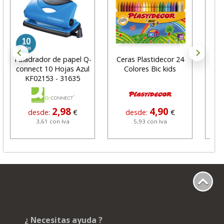
Taladrador de papel Q-
Ceras Plastidecor 24
Bl
connect 10 Hojas Azul
Colores Bic kids
se
KF02153 - 31635
2,98
4,90
desde:
€
desde:
€
3,61 con Iva
5,93 con Iva
¿ Necesitas ayuda ?