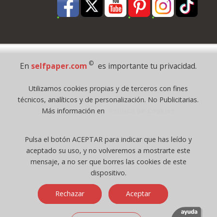
Pago Seguro
©
En
selfpaper.com
es importante tu privacidad.
© 1995 - 2026 Grupo Selfpaper.
Utilizamos cookies propias y de terceros con fines
Todos los derechos reservados
técnicos, analíticos y de personalización. No Publicitarias.
©selfpaper.com, y las webs de ©gruposelfpaper.org están gestionadas, y
Más información en
Política de Cookies
son propiedad de :
Suministros de Oficina Self-Paper, S.L. - C.I.F. B97233654, inscrita en el
Pulsa el botón ACEPTAR para indicar que has leído y
Registro Mercantil de Valencia ( España ) CEE:
aceptado su uso, y no volveremos a mostrarte este
Tomo 7263, Libro 4565, Folio 1, Sección 8, Hoja V-85203.
mensaje, a no ser que borres las cookies de este
dispositivo.
Móvil / Tablet - Bot mozilla/5.0 (linux; android 14; pixel 8)
Rechazar
Aceptar
applewebkit/537.36 (khtml, like gecko) chrome/131.0.0.0 mobile
safari/537.36; claudebot/1.0; +claudebot@anthropic.com) - Google