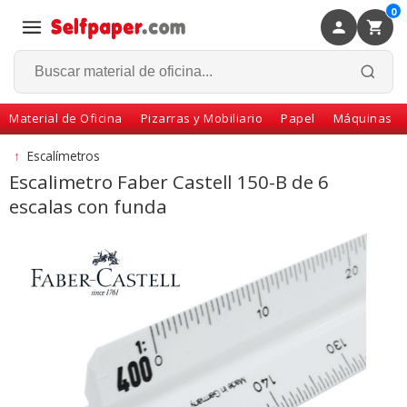
0
×
Volver
Material de Oficina
Pizarras y Mobiliario
Papel
Máquinas
↑
Escalímetros
Escalimetro Faber Castell 150-B de 6
escalas con funda