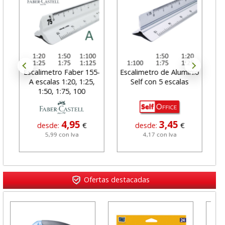
Escalimetro Faber 155-
Escalimetro de Aluminio
Es
A escalas 1:20, 1:25,
Self con 5 escalas
A
1:50, 1:75, 100
4,95
3,45
desde:
€
desde:
€
5,99 con Iva
4,17 con Iva
Ofertas destacadas