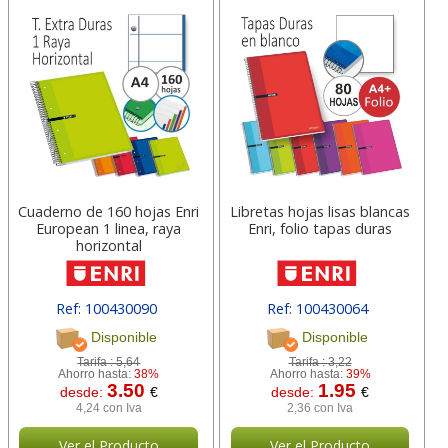
Cuaderno de 160 hojas Enri
Libretas hojas lisas blancas
European 1 linea, raya
Enri, folio tapas duras
horizontal
Ref: 100430090
Ref: 100430064
[ 10205320 ]
[ 101072304 ]
Disponible
Disponible
Tarifa :
5,64
Tarifa :
3,22
Ahorro hasta:
38%
Ahorro hasta:
39%
3.50
1.95
desde:
€
desde:
€
4,24 con Iva
2,36 con Iva
Ver el Producto
Ver el Producto