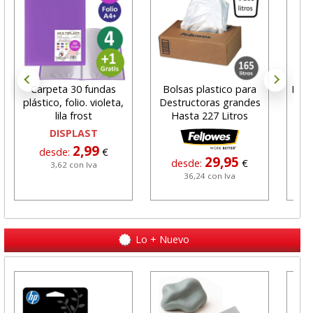
Carpeta 30 fundas
Bolsas plastico para
Boti
plástico, folio. violeta,
Destructoras grandes
me
lila frost
Hasta 227 Litros
DISPLAST
2,99
desde:
€
29,95
desde:
€
3,62 con Iva
36,24 con Iva
Lo + Nuevo