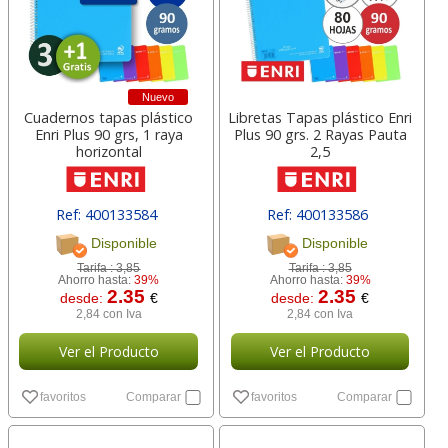
Nuevo
Cuadernos tapas plástico
Libretas Tapas plástico Enri
Enri Plus 90 grs, 1 raya
Plus 90 grs. 2 Rayas Pauta
horizontal
2,5
Ref: 400133584
Ref: 400133586
Disponible
Disponible
Tarifa :
3,85
Tarifa :
3,85
Ahorro hasta:
39%
Ahorro hasta:
39%
2.35
2.35
desde:
€
desde:
€
2,84 con Iva
2,84 con Iva
Ver el Producto
Ver el Producto
favoritos
Comparar
favoritos
Comparar