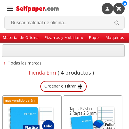
0
×
Volver
Material de Oficina
Pizarras y Mobiliario
Papel
Máquinas
↑
Todas las marcas
Tienda Enri
(
4
productos )
Ordenar o Filtrar
más vendido de Enri