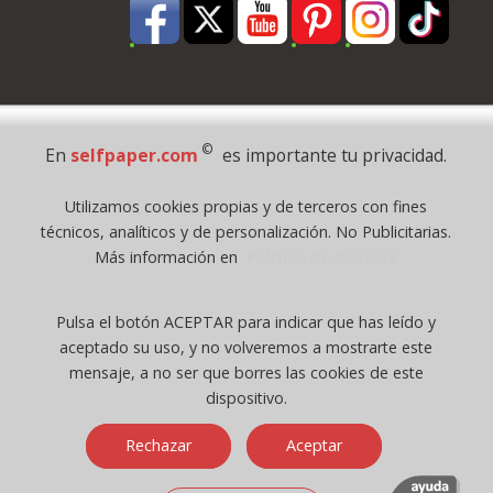
Pago Seguro
©
En
selfpaper.com
es importante tu privacidad.
© 1995 - 2026 Grupo Selfpaper.
Utilizamos cookies propias y de terceros con fines
Todos los derechos reservados
técnicos, analíticos y de personalización. No Publicitarias.
©selfpaper.com, y las webs de ©gruposelfpaper.org están gestionadas, y
Más información en
Política de Cookies
son propiedad de :
Suministros de Oficina Self-Paper, S.L. - C.I.F. B97233654, inscrita en el
Pulsa el botón ACEPTAR para indicar que has leído y
Registro Mercantil de Valencia ( España ) CEE:
aceptado su uso, y no volveremos a mostrarte este
Tomo 7263, Libro 4565, Folio 1, Sección 8, Hoja V-85203.
mensaje, a no ser que borres las cookies de este
dispositivo.
Móvil / Tablet - Bot mozilla/5.0 (linux; android 14; pixel 8)
Rechazar
Aceptar
applewebkit/537.36 (khtml, like gecko) chrome/131.0.0.0 mobile
safari/537.36; claudebot/1.0; +claudebot@anthropic.com) - Google