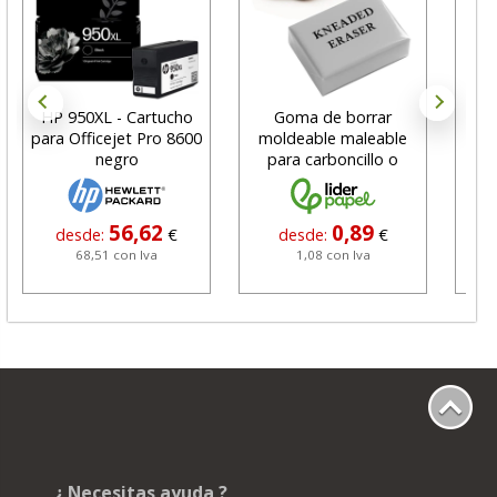
HP 950XL - Cartucho
Goma de borrar
H
para Officejet Pro 8600
moldeable maleable
C
negro
para carboncillo o
N
grafito
56,62
0,89
desde:
€
desde:
€
68,51 con Iva
1,08 con Iva
¿ Necesitas ayuda ?