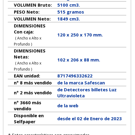
VOLUMEN Bruto:
5100 cm3.
PESO Neto:
515
gramos
VOLUMEN Neto:
1849 cm3.
DIMENSIONES
Con caja:
120 x 250 x 170 mm.
( Ancho x Alto x
Profundo )
DIMENSIONES
Netas:
102
x
206
x
88
mm.
( Ancho x Alto x
Profundo )
EAN unidad:
8717496332622
n° 8 más vendido
de la marca
Safescan
de Detectores billetes Luz
n° 2 más vendido
Ultravioleta
n° 3660 más
de la web
vendido
Disponible en
desde el 02 de Enero de 2023
Selfpaper