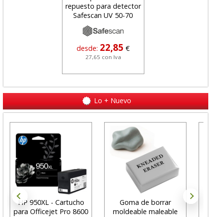
 para detector
repuesto para detector
repuesto para de
an UV 50-70
Safescan UV 50-70
Safescan UV 50
22,85
22,85
22,8
e:
€
desde:
€
desde:
65 con Iva
27,65 con Iva
27,65 con Iva
Lo + Nuevo
HP 950XL - Cartucho
Goma de borrar
H
para Officejet Pro 8600
moldeable maleable
C