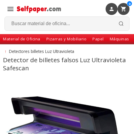
0
×
Volver
Material de Oficina
Pizarras y Mobiliario
Papel
Máquinas
↑
Detectores billetes Luz Ultravioleta
Detector de billetes falsos Luz Ultravioleta
Safescan