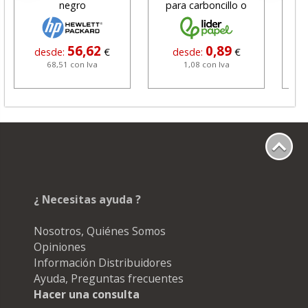
negro
para carboncillo o
N
grafito
56,62
0,89
desde:
€
desde:
€
68,51 con Iva
1,08 con Iva
¿ Necesitas ayuda ?
Nosotros, Quiénes Somos
Opiniones
Información Distribuidores
Ayuda, Preguntas frecuentes
Hacer una consulta