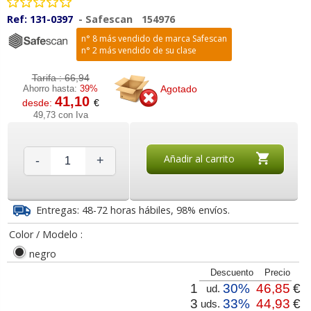
Ref:
131-0397
-
Safescan
154976
n° 8 más vendido de marca Safescan
n° 2 más vendido de su clase
Tarifa :
66,94
Ahorro hasta:
39%
Agotado
41,10
desde:
€
49,73 con Iva
Añadir al carrito
-
+
Entregas: 48-72 horas hábiles, 98% envíos.
Color / Modelo :
negro
Descuento
Precio
1
30%
46,85
€
ud.
3
33%
44,93
€
uds.