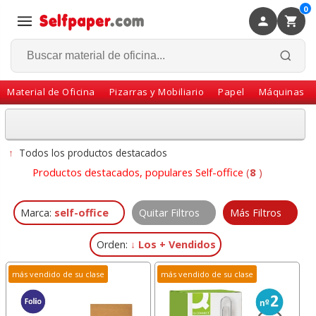
0
×
Volver
Material de Oficina
Pizarras y Mobiliario
Papel
Máquinas
↑
Todos los productos destacados
Productos destacados, populares Self-office
(
8
)
Marca:
self-office
Quitar Filtros
Más Filtros
Orden:
↓ Los + Vendidos
más vendido de su clase
más vendido de su clase