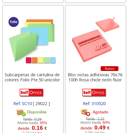
Nuevo
Subcarpetas de cartulina de
Bloc notas adhesivas 76x76
colores Folio Pte.50 unicolor
100h Rosa chicle neón fluor
Ref: SC10
[ 29022 ]
Ref: 310520
Agotado
Disponible
Tarifa :
1,22
Tarifa :
0,29
Ahorro hasta:
60%
Ahorro hasta:
45%
0.49
0.16
desde:
€
desde:
€
0,59 con Iva