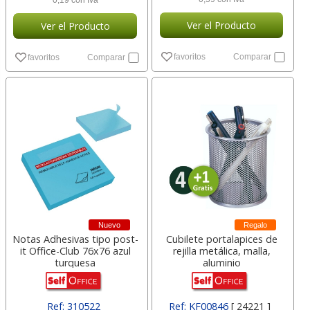
0,19 con Iva
Ver el Producto
Ver el Producto
favoritos
Comparar
favoritos
Comparar
Nuevo
Regalo
Notas Adhesivas tipo post-
Cubilete portalapices de
it Office-Club 76x76 azul
rejilla metálica, malla,
turquesa
aluminio
Ref: 310522
Ref: KF00846
[ 24221 ]