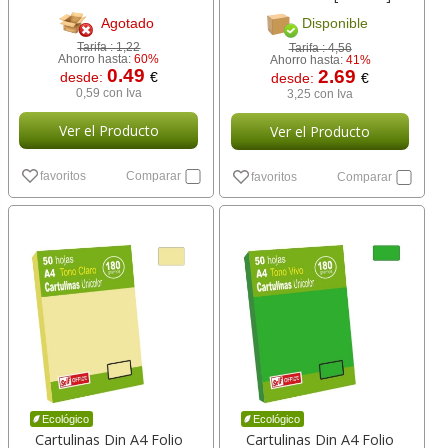
Agotado
Disponible
Tarifa :
1,22
Tarifa :
4,56
Ahorro hasta:
60%
Ahorro hasta:
41%
0.49
2.69
desde:
€
desde:
€
0,59 con Iva
3,25 con Iva
Ver el Producto
Ver el Producto
favoritos
Comparar
favoritos
Comparar
Ecológico
Ecológico
Cartulinas Din A4 Folio
Cartulinas Din A4 Folio