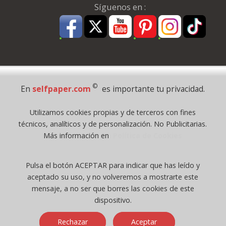
Síguenos en :
Pago Seguro
©
En
selfpaper.com
es importante tu privacidad.
© 1995 - 2026 Grupo Selfpaper.
Utilizamos cookies propias y de terceros con fines
Todos los derechos reservados
técnicos, analíticos y de personalización. No Publicitarias.
©selfpaper.com, y las webs de ©gruposelfpaper.org están gestionadas, y
Más información en
Política de Cookies
son propiedad de :
Suministros de Oficina Self-Paper, S.L. - C.I.F. B97233654, inscrita en el
Pulsa el botón ACEPTAR para indicar que has leído y
Registro Mercantil de Valencia ( España ) CEE:
aceptado su uso, y no volveremos a mostrarte este
Tomo 7263, Libro 4565, Folio 1, Sección 8, Hoja V-85203.
mensaje, a no ser que borres las cookies de este
dispositivo.
Móvil / Tablet - Bot mozilla/5.0 (linux; android 14; pixel 8)
Rechazar
Aceptar
applewebkit/537.36 (khtml, like gecko) chrome/131.0.0.0 mobile