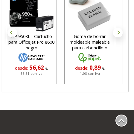
HP 950XL - Cartucho
Goma de borrar
H
para Officejet Pro 8600
moldeable maleable
C
negro
para carboncillo o
N
grafito
56,62
0,89
desde:
€
desde:
€
68,51 con Iva
1,08 con Iva