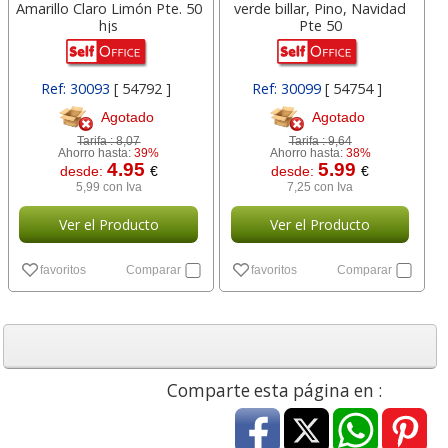
Amarillo Claro Limón Pte. 50
verde billar, Pino, Navidad
hjs
Pte 50
Ref: 30093
[ 54792 ]
Ref: 30099
[ 54754 ]
Agotado
Agotado
Tarifa :
8,07
Tarifa :
9,64
Ahorro hasta:
39%
Ahorro hasta:
38%
4.95
5.99
desde:
€
desde:
€
5,99 con Iva
7,25 con Iva
Ver el Producto
Ver el Producto
favoritos
Comparar
favoritos
Comparar
Comparte esta página en :