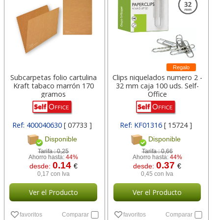
Regalo
Subcarpetas folio cartulina
Clips niquelados numero 2 -
Kraft tabaco marrón 170
32 mm caja 100 uds. Self-
gramos
Office
Ref: 400040630
[ 07733 ]
Ref: KF01316
[ 15724 ]
Disponible
Disponible
Tarifa :
0,25
Tarifa :
0,66
Ahorro hasta:
44%
Ahorro hasta:
44%
0.14
0.37
desde:
€
desde:
€
0,17 con Iva
0,45 con Iva
Ver el Producto
Ver el Producto
favoritos
Comparar
favoritos
Comparar