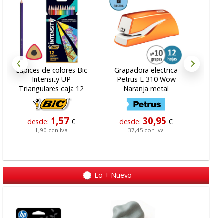
Lapices de colores Bic
Grapadora electrica
Bo
Intensity UP
Petrus E-310 Wow
Triangulares caja 12
Naranja metal
1,57
30,95
desde:
€
desde:
€
1,90 con Iva
37,45 con Iva
Lo + Nuevo