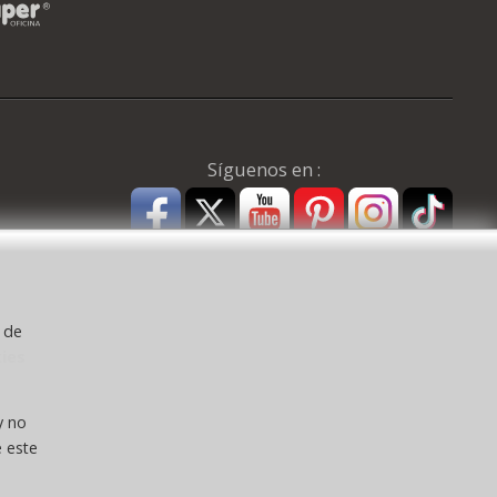
Síguenos en :
y de
kies
a ) CEE:
y no
 este