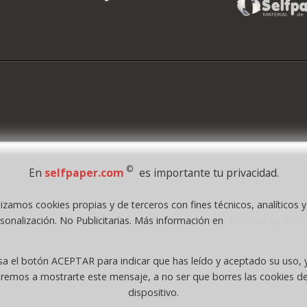
©
En
selfpaper.com
es importante tu privacidad.
lizamos cookies propias y de terceros con fines técnicos, analíticos 
1995 - 2026 Grupo Selfpaper.
Todos los derechos reservados
sonalización. No Publicitarias. Más información en
Política de Coo
.com, y las webs de ©gruposelfpaper.org están gestionadas, y son propiedad de :
Self-Paper, S.L. - C.I.F. B97233654, inscrita en el Registro Mercantil de Valencia ( Españ
sa el botón ACEPTAR para indicar que has leído y aceptado su uso, 
Tomo 7263, Libro 4565, Folio 1, Sección 8, Hoja V-85203.
eremos a mostrarte este mensaje, a no ser que borres las cookies de
dispositivo.