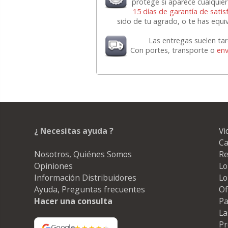
protege si aparece cualquie
15 días de garantía de satis
sido de tu agrado, o te has equi
Las entregas suelen ta
Con portes, transporte o
env
¿ Necesitas ayuda ?
Vi
Ca
Nosotros, Quiénes Somos
Re
Opiniones
Lo
Información Distribuidores
Lo
Ayuda, Preguntas frecuentes
Of
Hacer una consulta
Pa
La
Pr
Google