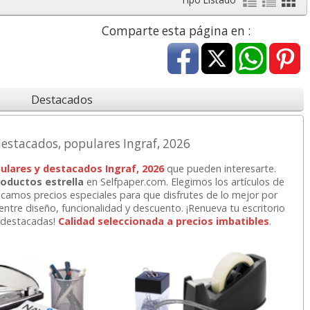
,99 con Iva
45,82 con Iva
68,51 con Iv
Comparte esta página en :
Destacados
estacados, populares Ingraf, 2026
XL - Cartucho
Goma de borrar
HP 304 302 Co
pulares y destacados Ingraf, 2026
que pueden interesarte.
ficejet Pro 8600
moldeable maleable
Cartucho orig
roductos estrella
en Selfpaper.com. Elegimos los artículos de
negro
para carboncillo o
N9K05AE tric
icamos precios especiales para que disfrutes de lo mejor por
grafito
tre diseño, funcionalidad y descuento. ¡Renueva tu escritorio
 destacadas!
Calidad seleccionada a precios imbatibles
.
56,62
0,89
14,8
de:
€
desde:
€
desde:
,51 con Iva
1,08 con Iva
18,02 con Iv