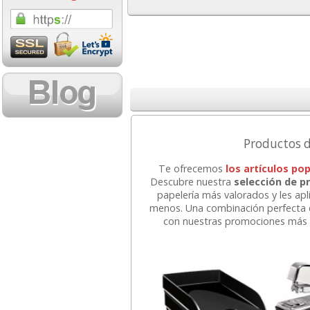
1,08 con Iva
18,02 con Iva
17
Productos d
Cartucho HP 304 - 302
Cartucho HP 304XL -
HP 950
Te ofrecemos
los artículos po
Negro, original
302XL Tricolor alta
para Of
Descubre nuestra
selección de p
N9K06AE
capacidad deskjet
papelería más valorados y les apl
menos. Una combinación perfecta en
con nuestras promociones más
14,87
37,87
desde:
€
desde:
€
des
17,99 con Iva
45,82 con Iva
68