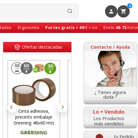
0
idades
Ergonomía
Portes gratis > 69
€ +
Envío
48-72
hora
IVA
Ofertas destacadas
Contacto / Ayuda
¿ Tienes alguna
duda ?
Cinta adhesiva,
Pizarra blanca
Lo + Vendido
precinto embalaje
magnética Din A3,
Los Productos
Greening 48x60 mts
doble folio, 30x42 cms
más vendidos
marrón
tu Pedido