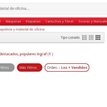
l
Máquinas
Etiquetas
Cartuchos y Tóner
Escolar y Manual
eleria y material de oficina
Tipo Listado
destacados, populares Ingraf
(
1
)
Filtros
Más Filtros
Orden:
↓ Los + Vendidos
edtler
Juego reglas Staedtler
Subcarpetas folio
ul,
escuadra, cartabón,
cartulina Kraft tabaco
s
semicírculo regl
marrón 170 gramos