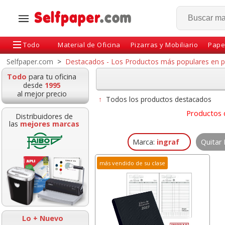
Todo
Material de Oficina
Pizarras y Mobiliario
Pape
Selfpaper.com
>
Destacados - Los Productos más populares en pap
Todo
para tu oficina
desde
1995
al mejor precio
↑
Todos los productos destacados
Productos 
Distribuidores de
las
mejores marcas
Marca:
ingraf
Quitar 
más vendido de su clase
ta adhesiva,
Pizarra blanca
Bolígrafos Sta
into embalaje
magnética Din A3,
Stick 430, az
ing 48x60 mts
doble folio, 30x42 cms
económico
marrón
Lo + Nuevo