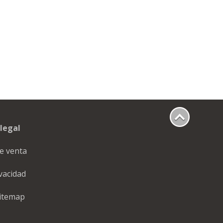
legal
e venta
ivacidad
itemap