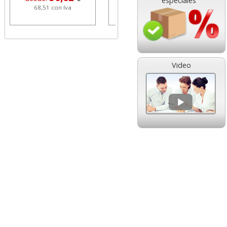
especiales
a
1,08 con Iva
18,02 con Iva
Video
lor,
Cartucho HP 304 - 302
inal
Negro, original
olor
N9K06AE
9
14,87
€
desde:
€
a
17,99 con Iva