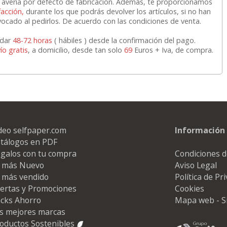
r avería por defecto de fabricación. Además, te proporcionamos
facción,
durante los que podrás devolver los artículos, si no han
vocado al pedirlos. De acuerdo con las condiciones de venta.
rdar
48-72 horas
( hábiles ) desde la confirmación del pago.
ío gratis
, a domicilio, desde tan solo
69
Euros + Iva, de compra.
deo selfpaper.com
Información 
tálogos en PDF
galos con tu compra
Condiciones d
 más Nuevo
Aviso Legal
 más vendido
Política de Pr
ertas y Promociones
Cookies
cks Ahorro
Mapa web - S
s mejores marcas
oductos Sostenibles