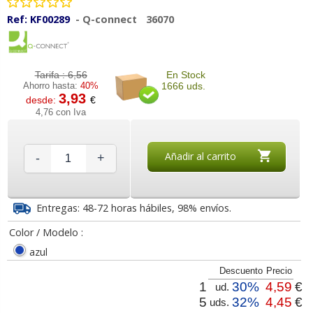
Ref:
KF00289
-
Q-connect
36070
Tarifa :
6,56
En Stock
Ahorro hasta:
40%
1666 uds.
3,93
desde:
€
4,76 con Iva
Añadir al carrito
-
+
Entregas: 48-72 horas hábiles, 98% envíos.
Color / Modelo :
azul
Descuento
Precio
1
30%
4,59
€
ud.
5
32%
4,45
€
uds.