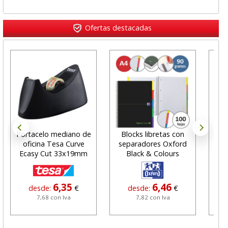
Ofertas destacadas
Portacelo mediano de
Blocks libretas con
Rol
oficina Tesa Curve
separadores Oxford
80
Ecasy Cut 33x19mm
Black & Colours
tic
6,35
6,46
desde:
€
desde:
€
7,68 con Iva
7,82 con Iva