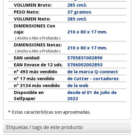
VOLUMEN Bruto:
285 cm3.
PESO Neto:
37
gramos
VOLUMEN Neto:
285 cm3.
DIMENSIONES Con
caja:
210 x 80 x 17 mm.
( Ancho x Alto x Profundo )
DIMENSIONES Netas:
210
x
80
x
17
mm.
( Ancho x Alto x Profundo )
EAN unidad:
5705831002890
EAN Envase de 12 uds.
5706002002893
n° 493 más vendido
de la marca
Q-connect
n° 17 más vendido
de Cutter - cortadores
n° 3134 más vendido
de la web
Disponible en
desde el 01 de Julio de
Selfpaper
2022
* Estas características son aproximadas.
Etiquetas / tags de este producto