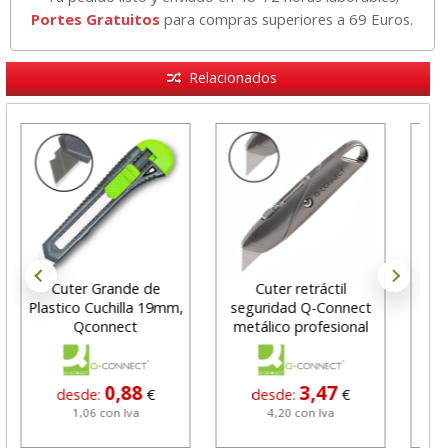
Portes Gratuitos
para compras superiores a 69 Euros.
Relacionados
Cuter Grande de
Cuter retráctil
C
Plastico Cuchilla 19mm,
seguridad Q-Connect
r
Qconnect
metálico profesional
c
0,88
3,47
desde:
€
desde:
€
1,06 con Iva
4,20 con Iva