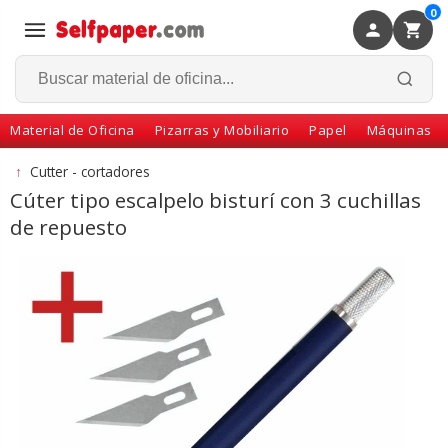
0
×
Volver
Material de Oficina
Pizarras y Mobiliario
Papel
Máquinas
↑
Cutter - cortadores
Cúter tipo escalpelo bisturí con 3 cuchillas
de repuesto