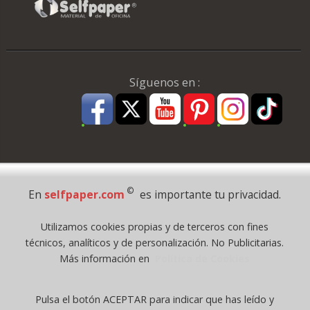
Síguenos en :
Pago Seguro
©
En
selfpaper.com
es importante tu privacidad.
© 1995 - 2026 Grupo Selfpaper.
Utilizamos cookies propias y de terceros con fines
Todos los derechos reservados
técnicos, analíticos y de personalización. No Publicitarias.
©selfpaper.com, y las webs de ©gruposelfpaper.org están gestionadas, y
Más información en
Política de Cookies
son propiedad de :
Suministros de Oficina Self-Paper, S.L. - C.I.F. B97233654, inscrita en el
Pulsa el botón ACEPTAR para indicar que has leído y
Registro Mercantil de Valencia ( España ) CEE: