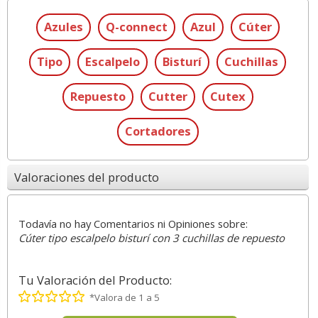
Azules
Q-connect
Azul
Cúter
Tipo
Escalpelo
Bisturí
Cuchillas
Repuesto
Cutter
Cutex
Cortadores
Valoraciones del producto
Todavía no hay Comentarios ni Opiniones sobre:
Cúter tipo escalpelo bisturí con 3 cuchillas de repuesto
Tu Valoración del Producto:
*Valora de 1 a 5