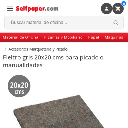
0
×
Volver
Material de Oficina
Pizarras y Mobiliario
Papel
Máquinas
↑
Accesorios Marqueteria y Picado
Fieltro gris 20x20 cms para picado o
manualidades