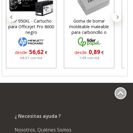
HP 950XL - Cartucho
Goma de borrar
H
para Officejet Pro 8600
moldeable maleable
C
negro
para carboncillo o
N
grafito
56,62
0,89
desde:
€
desde:
€
68,51 con Iva
1,08 con Iva
¿ Necesitas ayuda ?
Nosotros, Quiénes Somos