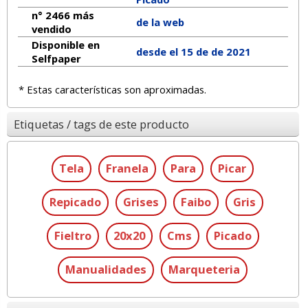
n° 2466 más
de la web
vendido
Disponible en
desde el 15 de de 2021
Selfpaper
* Estas características son aproximadas.
Etiquetas / tags de este producto
Tela
Franela
Para
Picar
Repicado
Grises
Faibo
Gris
Fieltro
20x20
Cms
Picado
Manualidades
Marqueteria