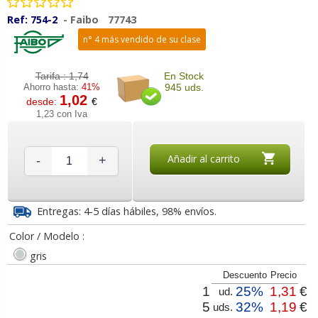
Ref:
754-2
-
Faibo
77743
n° 4 más vendido de su clase
Tarifa :
1,74
En Stock
Ahorro hasta:
41%
945 uds.
1,02
desde:
€
1,23 con Iva
Añadir al carrito
-
+
Entregas: 4-5 días hábiles, 98% envíos.
Color / Modelo :
gris
Descuento
Precio
1
25%
1,31
€
ud.
5
32%
1,19
€
uds.