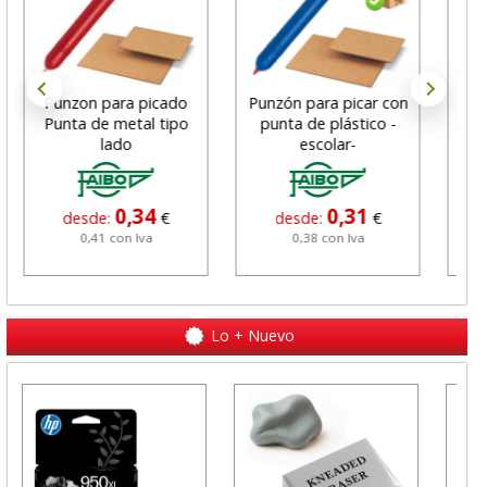
Punzon para picado
Punzón para picar con
Alm
Punta de metal tipo
punta de plástico -
e
lado
escolar-
pi
0,34
0,31
desde:
€
desde:
€
0,41 con Iva
0,38 con Iva
Lo + Nuevo