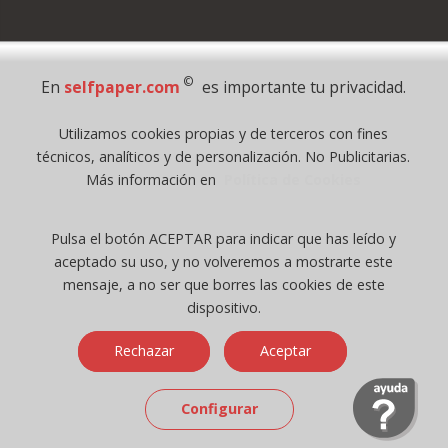
Pago Seguro
©
En
selfpaper.com
es importante tu privacidad.
© 1995 - 2026 Grupo Selfpaper.
Utilizamos cookies propias y de terceros con fines
Todos los derechos reservados
técnicos, analíticos y de personalización. No Publicitarias.
©selfpaper.com, y las webs de ©gruposelfpaper.org están gestionadas, y
Más información en
Política de Cookies
son propiedad de :
Suministros de Oficina Self-Paper, S.L. - C.I.F. B97233654, inscrita en el
Pulsa el botón ACEPTAR para indicar que has leído y
Registro Mercantil de Valencia ( España ) CEE:
aceptado su uso, y no volveremos a mostrarte este
Tomo 7263, Libro 4565, Folio 1, Sección 8, Hoja V-85203.
mensaje, a no ser que borres las cookies de este
dispositivo.
Móvil / Tablet - Bot mozilla/5.0 (linux; android 14; pixel 8)
Rechazar
Aceptar
applewebkit/537.36 (khtml, like gecko) chrome/131.0.0.0 mobile
safari/537.36; claudebot/1.0; +claudebot@anthropic.com) - Google
Chrome
Configurar
Ip: 216.73.216.243 -
↑ 896 → 448 ppp