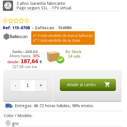
3 años Garantía fabricante.
Pago seguro SSL - TPV virtual.
Ref:
115-0708
-
Safescan
154980
n° 3 más vendido de marca Safescan
n° 1 más vendido de su clase
Tarifa :
268,53
En Stock
Ahorro hasta:
30%
14 uds.
187,64
desde:
€
227,04 con Iva
Añadir al carrito
-
+
Entregas: 48-72 horas hábiles, 98% envíos.
Color / Modelo :
gris