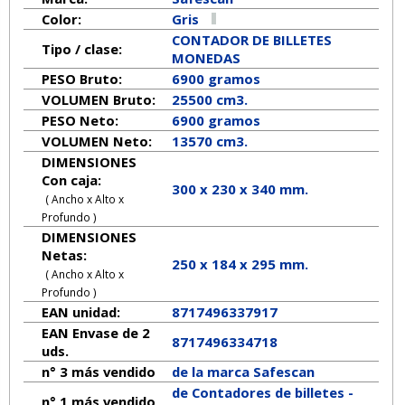
Color:
Gris
CONTADOR DE BILLETES
Tipo / clase:
MONEDAS
PESO Bruto:
6900 gramos
VOLUMEN Bruto:
25500 cm3.
PESO Neto:
6900
gramos
VOLUMEN Neto:
13570 cm3.
DIMENSIONES
Con caja:
300 x 230 x 340 mm.
( Ancho x Alto x
Profundo )
DIMENSIONES
Netas:
250
x
184
x
295
mm.
( Ancho x Alto x
Profundo )
EAN unidad:
8717496337917
EAN Envase de 2
8717496334718
uds.
n° 3 más vendido
de la marca
Safescan
de Contadores de billetes -
n° 1 más vendido