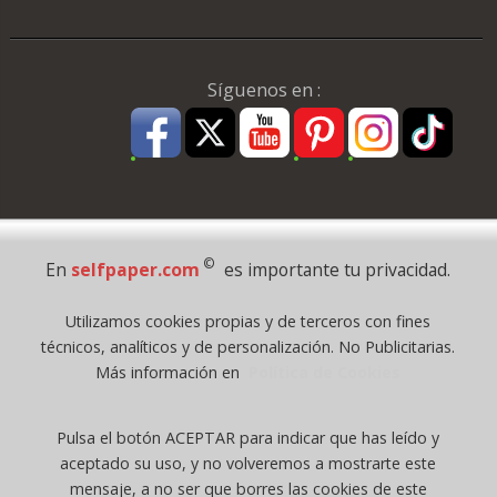
Síguenos en :
Pago Seguro
©
En
selfpaper.com
es importante tu privacidad.
© 1995 - 2026 Grupo Selfpaper.
Utilizamos cookies propias y de terceros con fines
Todos los derechos reservados
técnicos, analíticos y de personalización. No Publicitarias.
©selfpaper.com, y las webs de ©gruposelfpaper.org están gestionadas, y
Más información en
Política de Cookies
son propiedad de :
Suministros de Oficina Self-Paper, S.L. - C.I.F. B97233654, inscrita en el
Pulsa el botón ACEPTAR para indicar que has leído y
Registro Mercantil de Valencia ( España ) CEE:
aceptado su uso, y no volveremos a mostrarte este
Tomo 7263, Libro 4565, Folio 1, Sección 8, Hoja V-85203.
mensaje, a no ser que borres las cookies de este