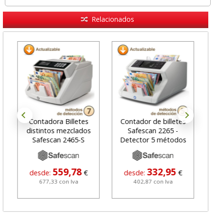
Relacionados
Contadora Billetes
Contador de billetes
distintos mezclados
Safescan 2265 -
d
Safescan 2465-S
Detector 5 métodos
559,78
332,95
desde:
€
desde:
€
677,33 con Iva
402,87 con Iva