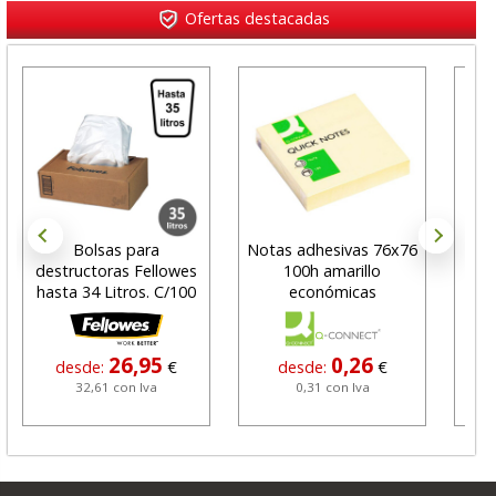
Ofertas destacadas
Bolsas para
Notas adhesivas 76x76
destructoras Fellowes
100h amarillo
Fu
hasta 34 Litros. C/100
económicas
ta
26,95
0,26
desde:
€
desde:
€
32,61 con Iva
0,31 con Iva