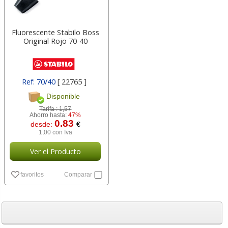
Fluorescente Stabilo Boss
Original Rojo 70-40
Ref: 70/40
[ 22765 ]
Disponible
Tarifa :
1,57
Ahorro hasta:
47%
0.83
desde:
€
1,00 con Iva
Ver el Producto
favoritos
Comparar