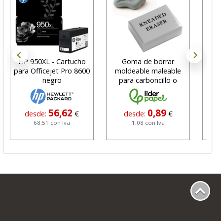
HP 950XL - Cartucho
Goma de borrar
H
para Officejet Pro 8600
moldeable maleable
C
negro
para carboncillo o
N
grafito
56,62
0,89
desde:
€
desde:
€
68,51 con Iva
1,08 con Iva