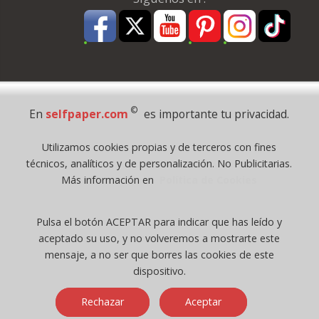
Pago Seguro
©
En
selfpaper.com
es importante tu privacidad.
© 1995 - 2026 Grupo Selfpaper.
Utilizamos cookies propias y de terceros con fines
Todos los derechos reservados
técnicos, analíticos y de personalización. No Publicitarias.
©selfpaper.com, y las webs de ©gruposelfpaper.org están gestionadas, y
Más información en
Política de Cookies
son propiedad de :
Suministros de Oficina Self-Paper, S.L. - C.I.F. B97233654, inscrita en el
Pulsa el botón ACEPTAR para indicar que has leído y
Registro Mercantil de Valencia ( España ) CEE:
aceptado su uso, y no volveremos a mostrarte este
Tomo 7263, Libro 4565, Folio 1, Sección 8, Hoja V-85203.
mensaje, a no ser que borres las cookies de este
dispositivo.
Móvil / Tablet - Bot mozilla/5.0 (linux; android 14; pixel 8)
Rechazar
Aceptar
applewebkit/537.36 (khtml, like gecko) chrome/131.0.0.0 mobile