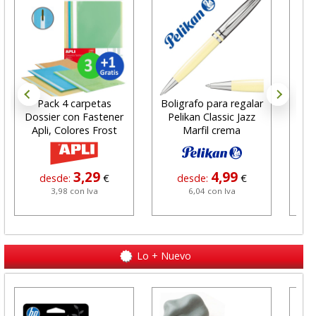
Pack 4 carpetas
Boligrafo para regalar
Por
Dossier con Fastener
Pelikan Classic Jazz
o
Apli, Colores Frost
Marfil crema
Ec
3,29
4,99
desde:
€
desde:
€
3,98 con Iva
6,04 con Iva
Lo + Nuevo