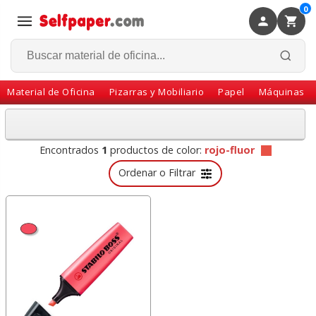
0
×
Volver
Material de Oficina
Pizarras y Mobiliario
Papel
Máquinas
Encontrados
1
productos de color:
rojo-fluor
Ordenar o Filtrar