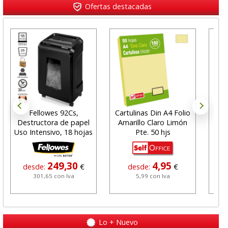
Ofertas destacadas
Fellowes 92Cs,
Cartulinas Din A4 Folio
Pa
Destructora de papel
Amarillo Claro Limón
f
Uso Intensivo, 18 hojas
Pte. 50 hjs
Con
249,30
4,95
desde:
€
desde:
€
301,65 con Iva
5,99 con Iva
Lo + Nuevo