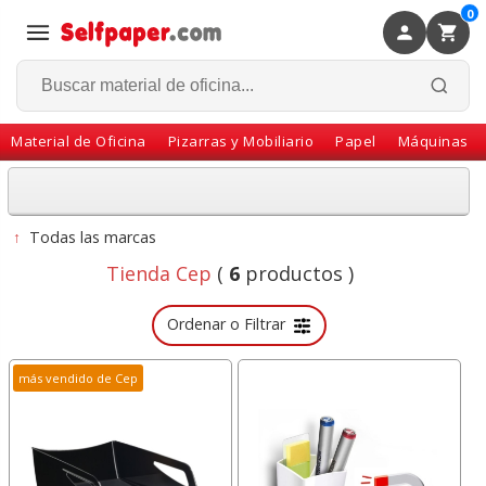
0
×
Volver
Material de Oficina
Pizarras y Mobiliario
Papel
Máquinas
↑
Todas las marcas
Tienda Cep
(
6
productos )
Ordenar o Filtrar
más vendido de Cep