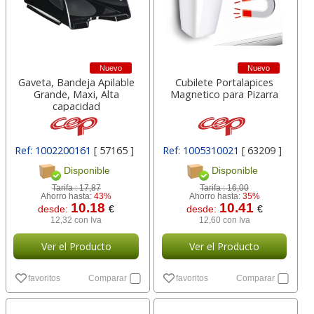
Nuevo
Nuevo
Gaveta, Bandeja Apilable
Cubilete Portalapices
Grande, Maxi, Alta
Magnetico para Pizarra
capacidad
Ref: 1002200161
[ 57165 ]
Ref: 1005310021
[ 63209 ]
Disponible
Disponible
Tarifa :
17,87
Tarifa :
16,00
Ahorro hasta:
43%
Ahorro hasta:
35%
10.18
10.41
desde:
€
desde:
€
12,32 con Iva
12,60 con Iva
Ver el Producto
Ver el Producto
favoritos
Comparar
favoritos
Comparar