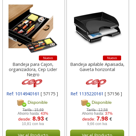
Nuevo
Nuevo
Bandeja para Cajon,
Bandeja apilable Apaisada,
organizadora, Cep Lider
Gaveta horizontal
Negro
Ref: 1014940161
[ 57175 ]
Ref: 1135220161
[ 57156 ]
Disponible
Disponible
Tarifa :
15,69
Tarifa :
12,58
Ahorro hasta:
43%
Ahorro hasta:
37%
8.93
7.98
desde:
€
desde:
€
10,81 con Iva
9,66 con Iva
Ver el Producto
Ver el Producto