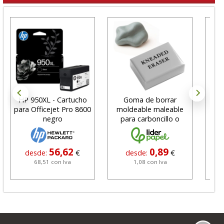
HP 950XL - Cartucho
Goma de borrar
H
para Officejet Pro 8600
moldeable maleable
C
negro
para carboncillo o
N
grafito
56,62
0,89
desde:
€
desde:
€
68,51 con Iva
1,08 con Iva