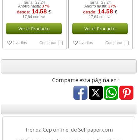
Tarifa :
23,24
Tarifa :
23,24
Ahorro hasta:
37%
Ahorro hasta:
37%
14.58
14.58
desde:
€
desde:
€
17,64 con Iva
17,64 con Iva
Ver el Producto
Ver el Producto
favoritos
Comparar
favoritos
Comparar
Comparte esta página en :
Tienda Cep online, de Selfpaper.com