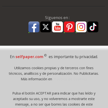
Síguenos en :
Pago Seguro
©
En
selfpaper.com
es importante tu privacidad.
© 1995 - 2026 Grupo Selfpaper.
Utilizamos cookies propias y de terceros con fines
Todos los derechos reservados
técnicos, analíticos y de personalización. No Publicitarias.
©selfpaper.com, y las webs de ©gruposelfpaper.org están gestionadas, y
Más información en
Política de Cookies
son propiedad de :
Suministros de Oficina Self-Paper, S.L. - C.I.F. B97233654, inscrita en el
Pulsa el botón ACEPTAR para indicar que has leído y
Registro Mercantil de Valencia ( España ) CEE:
aceptado su uso, y no volveremos a mostrarte este
Tomo 7263, Libro 4565, Folio 1, Sección 8, Hoja V-85203.
mensaje, a no ser que borres las cookies de este