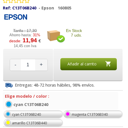
Ref:
C13T06B240
-
Epson
160805
Tarifa :
17,30
En Stock
Ahorro hasta:
31%
7 uds.
11,94
desde:
€
14,45 con Iva
Añadir al carrito
-
+
Entregas: 48-72 horas hábiles, 98% envíos.
Elige modelo / color :
cyan C13T06B240
cyan C13T06B240
magenta C13T06B340
amarillo C13T06B440