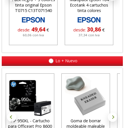
tinta original Epson
Ecotank 4 cartuchos
Ne
T0715 C13T071540
tinta colores
49,64
30,86
desde:
€
desde:
€
60,06 con Iva
37,34 con Iva
Lo + Nuevo
HP 950XL - Cartucho
Goma de borrar
H
para Officejet Pro 8600
moldeable maleable
C