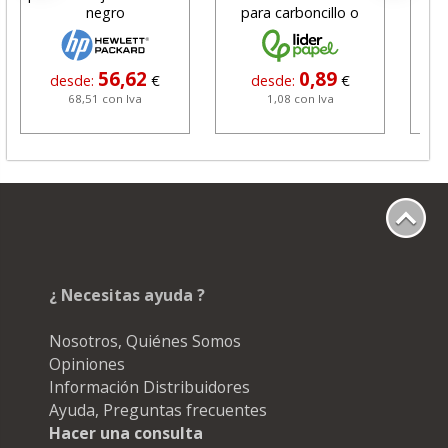
negro
para carboncillo o
N
grafito
56,62
0,89
desde:
€
desde:
€
68,51 con Iva
1,08 con Iva
¿ Necesitas ayuda ?
Nosotros, Quiénes Somos
Opiniones
Información Distribuidores
Ayuda, Preguntas frecuentes
Hacer una consulta