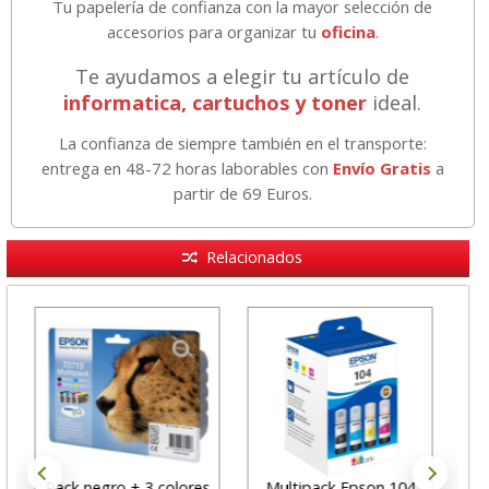
Tu papelería de confianza con la mayor selección de
accesorios para organizar tu
oficina
.
Te ayudamos a elegir tu artículo de
informatica, cartuchos y toner
ideal.
La confianza de siempre también en el transporte:
entrega en 48-72 horas laborables con
Envío Gratis
a
partir de 69 Euros.
Relacionados
Pack negro + 3 colores
Multipack Epson 104
Ep