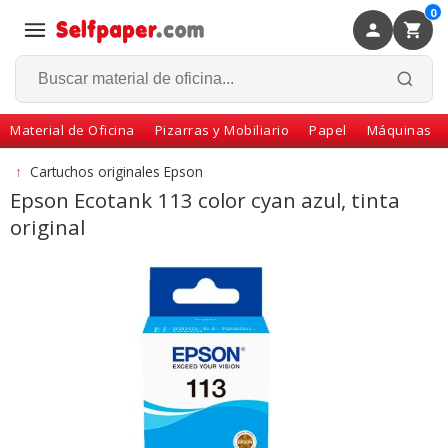
0
×
Volver
Material de Oficina
Pizarras y Mobiliario
Papel
Máquinas
↑
Cartuchos originales Epson
Epson Ecotank 113 color cyan azul, tinta
original