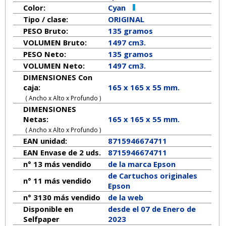
Color:
Cyan
Tipo / clase:
ORIGINAL
PESO Bruto:
135 gramos
VOLUMEN Bruto:
1497 cm3.
PESO Neto:
135
gramos
VOLUMEN Neto:
1497 cm3.
DIMENSIONES Con
caja:
165 x 165 x 55 mm.
( Ancho x Alto x Profundo )
DIMENSIONES
Netas:
165
x
165
x
55
mm.
( Ancho x Alto x Profundo )
EAN unidad:
8715946674711
EAN Envase de 2 uds.
8715946674711
n° 13 más vendido
de la marca
Epson
de Cartuchos originales
n° 11 más vendido
Epson
n° 3130 más vendido
de la web
Disponible en
desde el 07 de Enero de
Selfpaper
2023