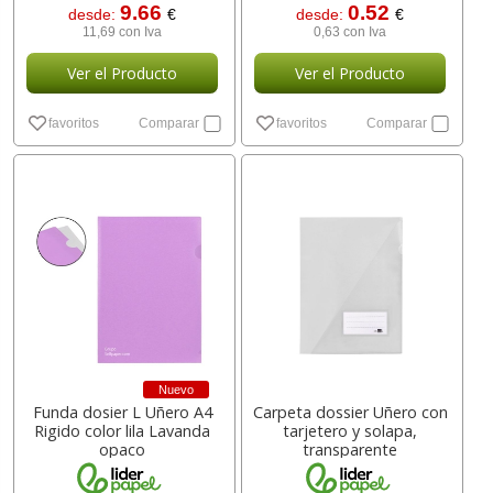
9.66
0.52
desde:
€
desde:
€
11,69 con Iva
0,63 con Iva
Ver el Producto
Ver el Producto
favoritos
Comparar
favoritos
Comparar
Nuevo
Funda dosier L Uñero A4
Carpeta dossier Uñero con
Rigido color lila Lavanda
tarjetero y solapa,
opaco
transparente