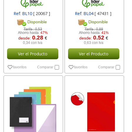
Ref: BL10
[ 20067 ]
Ref: BL04
[ 47431 ]
Disponible
Disponible
Tarifa :
0,53
Tarifa :
0,88
Ahorro hasta:
47%
Ahorro hasta:
41%
0.28
0.52
desde:
€
desde:
€
0,34 con Iva
0,63 con Iva
Ver el Producto
Ver el Producto
favoritos
Comparar
favoritos
Comparar