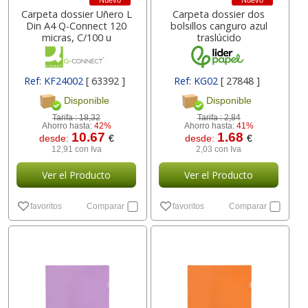
Nuevo
Nuevo
Carpeta dossier Uñero L
Carpeta dossier dos
Din A4 Q-Connect 120
bolsillos canguro azul
micras, C/100 u
traslúcido
Ref: KF24002
[ 63392 ]
Ref: KG02
[ 27848 ]
Disponible
Disponible
Tarifa :
18,32
Tarifa :
2,84
Ahorro hasta:
42%
Ahorro hasta:
41%
10.67
1.68
desde:
€
desde:
€
12,91 con Iva
2,03 con Iva
Ver el Producto
Ver el Producto
favoritos
Comparar
favoritos
Comparar