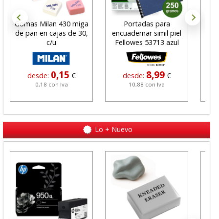
Gomas Milan 430 miga
Portadas para
C
de pan en cajas de 30,
encuadernar simil piel
gra
c/u
Fellowes 53713 azul
0,15
8,99
desde:
€
desde:
€
0,18 con Iva
10,88 con Iva
Lo + Nuevo