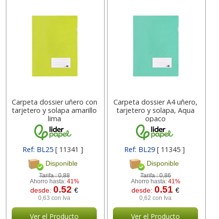
Carpeta dossier uñero con
Carpeta dossier A4 uñero,
tarjetero y solapa amarillo
tarjetero y solapa, Aqua
lima
opaco
Ref: BL25
[ 11341 ]
Ref: BL29
[ 11345 ]
Disponible
Disponible
Tarifa :
0,88
Tarifa :
0,86
Ahorro hasta:
41%
Ahorro hasta:
41%
0.52
0.51
desde:
€
desde:
€
0,63 con Iva
0,62 con Iva
Ver el Producto
Ver el Producto