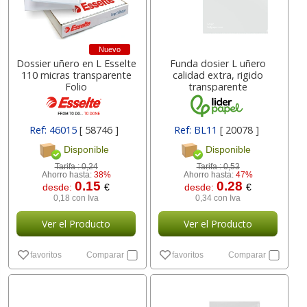
Nuevo
Dossier uñero en L Esselte
Funda dosier L uñero
110 micras transparente
calidad extra, rigido
Folio
transparente
Ref: 46015
[ 58746 ]
Ref: BL11
[ 20078 ]
Disponible
Disponible
Tarifa :
0,24
Tarifa :
0,53
Ahorro hasta:
38%
Ahorro hasta:
47%
0.15
0.28
desde:
€
desde:
€
0,18 con Iva
0,34 con Iva
Ver el Producto
Ver el Producto
favoritos
Comparar
favoritos
Comparar