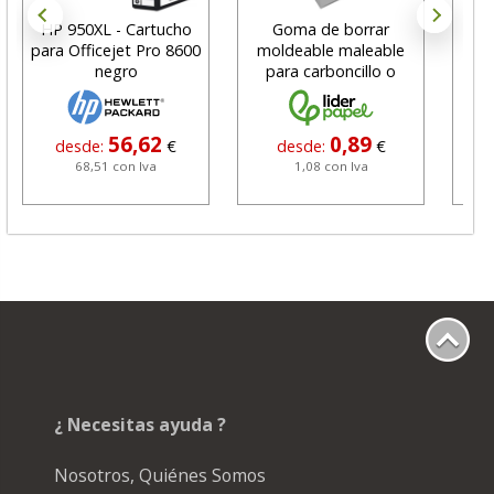
HP 950XL - Cartucho
Goma de borrar
H
para Officejet Pro 8600
moldeable maleable
C
negro
para carboncillo o
N
grafito
56,62
0,89
desde:
€
desde:
€
68,51 con Iva
1,08 con Iva
¿ Necesitas ayuda ?
Nosotros, Quiénes Somos