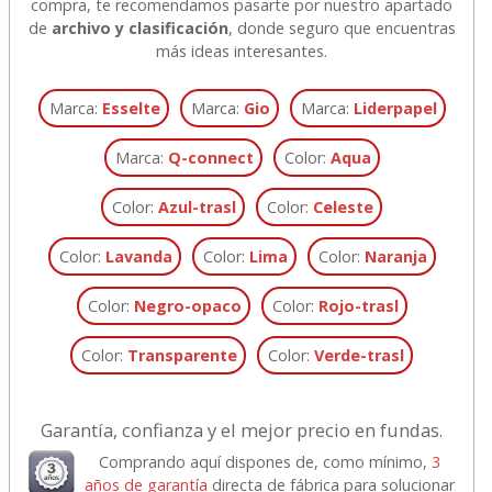
compra, te recomendamos pasarte por nuestro apartado
de
archivo y clasificación
, donde seguro que encuentras
más ideas interesantes.
Marca:
Esselte
Marca:
Gio
Marca:
Liderpapel
Marca:
Q-connect
Color:
Aqua
Color:
Azul-trasl
Color:
Celeste
Color:
Lavanda
Color:
Lima
Color:
Naranja
Color:
Negro-opaco
Color:
Rojo-trasl
Color:
Transparente
Color:
Verde-trasl
Garantía, confianza y el mejor precio en fundas.
Comprando aquí dispones de, como mínimo,
3
años de garantía
directa de fábrica para solucionar