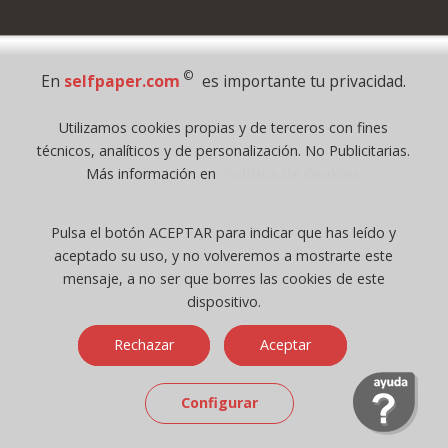
Pago Seguro
©
En
selfpaper.com
es importante tu privacidad.
© 1995 - 2026 Grupo Selfpaper.
Utilizamos cookies propias y de terceros con fines
Todos los derechos reservados
técnicos, analíticos y de personalización. No Publicitarias.
©selfpaper.com, y las webs de ©gruposelfpaper.org están gestionadas, y
Más información en
Política de Cookies
son propiedad de :
Suministros de Oficina Self-Paper, S.L. - C.I.F. B97233654, inscrita en el
Pulsa el botón ACEPTAR para indicar que has leído y
Registro Mercantil de Valencia ( España ) CEE:
aceptado su uso, y no volveremos a mostrarte este
Tomo 7263, Libro 4565, Folio 1, Sección 8, Hoja V-85203.
mensaje, a no ser que borres las cookies de este
dispositivo.
Móvil / Tablet - Bot mozilla/5.0 (linux; android 14; pixel 8)
Rechazar
Aceptar
applewebkit/537.36 (khtml, like gecko) chrome/131.0.0.0 mobile
safari/537.36; claudebot/1.0; +claudebot@anthropic.com) - Google
Chrome
Configurar
Ip: 216.73.217.95 -
↑ 896 → 448 ppp