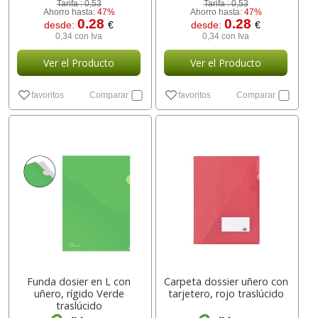
Tarifa :
0,53
Tarifa :
0,53
Ahorro hasta:
47%
Ahorro hasta:
47%
0.28
0.28
desde:
€
desde:
€
0,34 con Iva
0,34 con Iva
Ver el Producto
Ver el Producto
favoritos
Comparar
favoritos
Comparar
Funda dosier en L con
Carpeta dossier uñero con
uñero, rígido Verde
tarjetero, rojo traslúcido
traslúcido