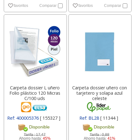
favoritos
Comparar
favoritos
Comparar
Carpeta dossier L uñero
Carpeta dossier uñero con
Folio plástico 120 Micras
tarjetero y solapa azul
C/100 uds
celeste
Ref: 400005376
[ 155327 ]
Ref: BL28
[ 11344 ]
Disponible
Disponible
Tarifa :
17,47
Tarifa :
0,88
Ahorro hasta:
45%
Ahorro hasta:
41%