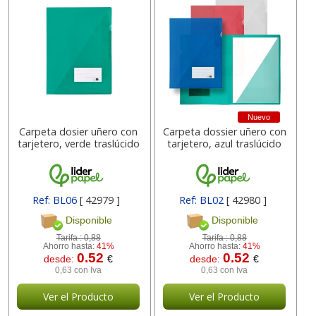
Nuevo
Carpeta dosier uñero con
Carpeta dossier uñero con
tarjetero, verde traslúcido
tarjetero, azul traslúcido
Ref: BL06
[ 42979 ]
Ref: BL02
[ 42980 ]
Disponible
Disponible
Tarifa :
0,88
Tarifa :
0,88
Ahorro hasta:
41%
Ahorro hasta:
41%
0.52
0.52
desde:
€
desde:
€
0,63 con Iva
0,63 con Iva
Ver el Producto
Ver el Producto