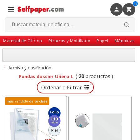
0
×
Volver
Material de Oficina
Pizarras y Mobiliario
Papel
Máquinas
↑
Archivo y clasificación
(
20
productos )
Fundas dossier Uñero L
Ordenar o Filtrar
más vendido de su clase