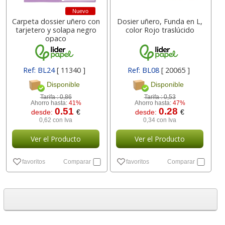
Nuevo
Carpeta dossier uñero con
Dosier uñero, Funda en L,
tarjetero y solapa negro
color Rojo traslúcido
opaco
Ref: BL24
[ 11340 ]
Ref: BL08
[ 20065 ]
Disponible
Disponible
Tarifa :
0,86
Tarifa :
0,53
Ahorro hasta:
41%
Ahorro hasta:
47%
0.51
0.28
desde:
€
desde:
€
0,62 con Iva
0,34 con Iva
Ver el Producto
Ver el Producto
favoritos
Comparar
favoritos
Comparar