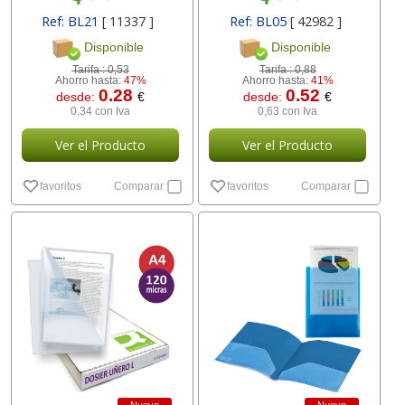
Ref: BL21
[ 11337 ]
Ref: BL05
[ 42982 ]
Disponible
Disponible
Tarifa :
0,53
Tarifa :
0,88
Ahorro hasta:
47%
Ahorro hasta:
41%
0.28
0.52
desde:
€
desde:
€
0,34 con Iva
0,63 con Iva
Ver el Producto
Ver el Producto
favoritos
Comparar
favoritos
Comparar