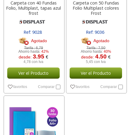
Carpeta con 40 Fundas
Carpeta con 50 Fundas
Folio, Multiplast, tapas azul
Folio Multiplast colores
frost
Frost
Ref: 9028
Ref: 9036
Agotado
Agotado
Tarifa :
6,79
Tarifa :
7,50
Ahorro hasta:
42%
Ahorro hasta:
40%
3.95
4.50
desde:
€
desde:
€
4,78 con Iva
5,45 con Iva
Ver el Producto
Ver el Producto
favoritos
Comparar
favoritos
Comparar