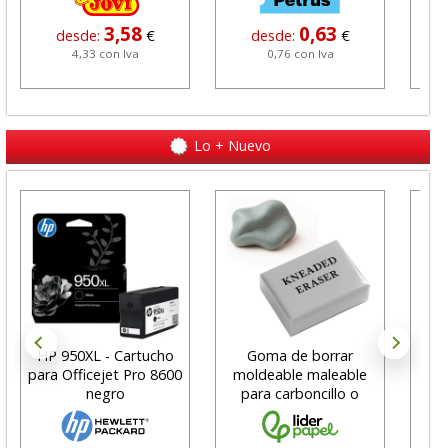
3,58
0,63
desde:
€
desde:
€
4,33 con Iva
0,76 con Iva
Lo + Nuevo
HP 950XL - Cartucho
Goma de borrar
H
para Officejet Pro 8600
moldeable maleable
C
negro
para carboncillo o
N
grafito