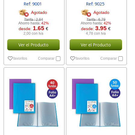
Ref: 9001
Ref: 9025
Agotado
Agotado
Tarifa :
2,84
Tarifa :
6,79
Ahorro hasta:
42%
Ahorro hasta:
42%
1.65
3.95
desde:
€
desde:
€
2,00 con Iva
4,78 con Iva
Ver el Producto
Ver el Producto
favoritos
Comparar
favoritos
Comparar