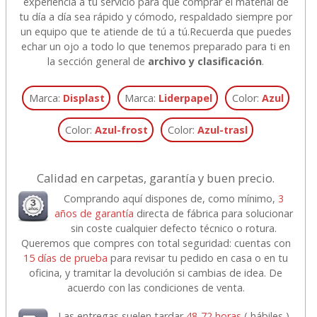
experiencia a tu servicio para que comprar el material de
tu día a día sea rápido y cómodo, respaldado siempre por
un equipo que te atiende de tú a tú.
Recuerda que puedes
echar un ojo a todo lo que tenemos preparado para ti en
la sección general de
archivo y clasificación
.
Marca:
Displast
Marca:
Liderpapel
Color:
Azul
Color:
Azul-frost
Color:
Azul-trasl
Calidad en carpetas, garantía y buen precio.
Comprando aquí dispones de, como mínimo,
3
años de garantía
directa de fábrica para solucionar
sin coste cualquier defecto técnico o rotura.
Queremos que compres con total seguridad: cuentas con
15 días de prueba
para revisar tu pedido en casa o en tu
oficina, y tramitar la devolución si cambias de idea. De
acuerdo con las condiciones de venta.
Las entregas suelen tardar
48-72 horas
( hábiles )