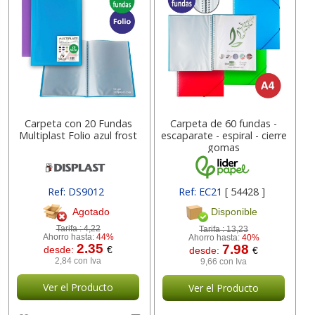
Carpeta con 20 Fundas
Carpeta de 60 fundas -
Multiplast Folio azul frost
escaparate - espiral - cierre
gomas
Ref: DS9012
Ref: EC21
[ 54428 ]
Agotado
Disponible
Tarifa :
4,22
Tarifa :
13,23
Ahorro hasta:
44%
Ahorro hasta:
40%
2.35
7.98
desde:
€
desde:
€
2,84 con Iva
9,66 con Iva
Ver el Producto
Ver el Producto