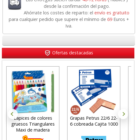
desde la confirmación del pago.
Ahórrate los costes de reparto: el
envío es gratuito
para cualquier pedido que supere el mínimo de
69
Euros +
Iva.
Ofertas destacadas
Lapices de colores
Grapas Petrus 22/6 22-
Cub
gruesos Triangulares
6 cobreada Cajita 1000
de
Maxi de madera