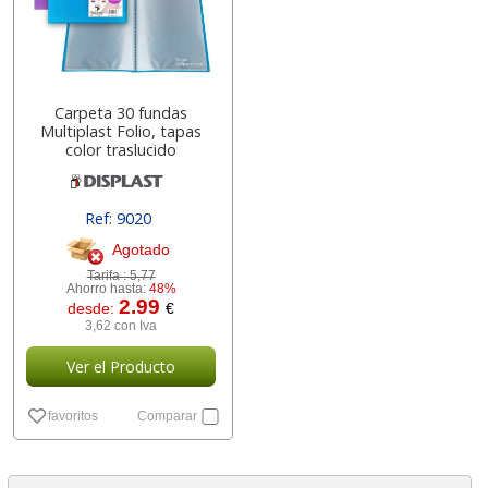
Carpeta 30 fundas
Multiplast Folio, tapas
color traslucido
Ref: 9020
Agotado
Tarifa :
5,77
Ahorro hasta:
48%
2.99
desde:
€
3,62 con Iva
Ver el Producto
favoritos
Comparar