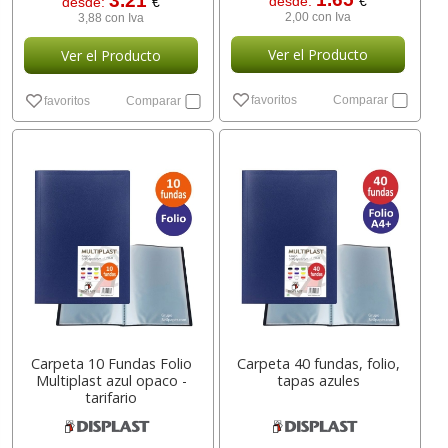
3.21
desde:
€
desde:
€
2,00 con Iva
3,88 con Iva
Ver el Producto
Ver el Producto
favoritos
Comparar
favoritos
Comparar
Carpeta 10 Fundas Folio
Carpeta 40 fundas, folio,
Multiplast azul opaco -
tapas azules
tarifario