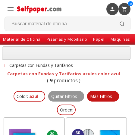
0
×
Volver
Material de Oficina
Pizarras y Mobiliario
Papel
Máquinas
↑
Carpetas con Fundas y Tarifarios
Carpetas con Fundas y Tarifarios azules color azul
(
9
productos )
Color:
azul
Quitar Filtros
Más Filtros
Orden: