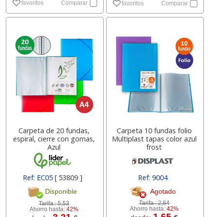
favoritos
Comparar
favoritos
Comparar
Carpeta de 20 fundas,
Carpeta 10 fundas folio
espiral, cierre con gomas,
Multiplast tapas color azul
Azul
frost
Ref: EC05
[ 53809 ]
Ref: 9004
Agotado
Disponible
Tarifa :
2,84
Tarifa :
5,53
Ahorro hasta:
42%
Ahorro hasta:
42%
1.65