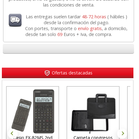
las condiciones de venta.
Las entregas suelen tardar
48-72 horas
( hábiles )
desde la confirmación del pago.
Con portes, transporte o
envío gratis
, a domicilio,
desde tan solo
69
Euros + Iva, de compra.
Ofertas destacadas
Casio FX-82MS 2nd
Carpeta congresos
S