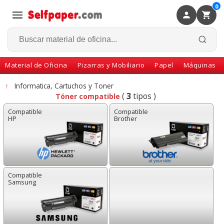
0
×
Volver
Material de Oficina
Pizarras y Mobiliario
Papel
Máquinas
↑
Informatica, Cartuchos y Toner
(
3
tipos )
Tóner compatible
Compatible
Compatible
HP
Brother
Compatible
Samsung