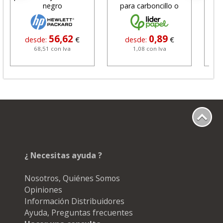
negro
para carboncillo o
N
grafito
56,62
0,89
desde:
€
desde:
€
68,51 con Iva
1,08 con Iva
¿ Necesitas ayuda ?
Nosotros, Quiénes Somos
Opiniones
Información Distribuidores
Ayuda, Preguntas frecuentes