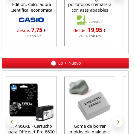
Edition, Calculadora
portafolios cremallera
car
Cientifica, económica
con asas abatibles
ma
7,75
19,95
desde:
€
desde:
€
9,38 con Iva
24,14 con Iva
Lo + Nuevo
HP 950XL - Cartucho
Goma de borrar
H
para Officejet Pro 8600
moldeable maleable
C