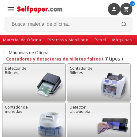
0
×
Volver
Material de Oficina
Pizarras y Mobiliario
Papel
Máquinas
↑
Máquinas de Oficina
(
7
tipos )
Contadores y detectores de billetes falsos
Detector de
Contador de
Billetes
Billetes
Contador de
Detector
monedas
Ultravioleta