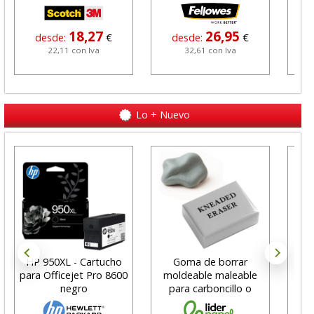
18,27
26,95
desde:
€
desde:
€
22,11 con Iva
32,61 con Iva
Lo + Nuevo
HP 950XL - Cartucho
Goma de borrar
H
para Officejet Pro 8600
moldeable maleable
C
negro
para carboncillo o
N
grafito