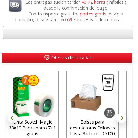
Las entregas suelen tardar
48-72 horas
( hábiles )
desde la confirmación del pago.
Con transporte gratuito,
portes gratis
, envío a
domicilio, desde tan solo
69
Euros + Iva, de compra.
Ofertas destacadas
Cinta Scotch Magic
Bolsas para
Alf
33x19 Pack ahorro 7+1
destructoras Fellowes
de
gratis
hasta 34 Litros. C/100
co