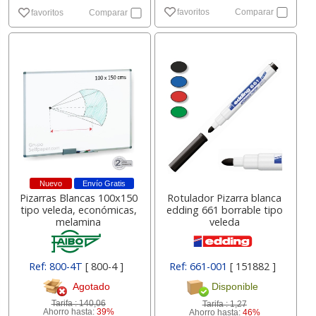
favoritos
Comparar
favoritos
Comparar
Nuevo
Envío Gratis
Pizarras Blancas 100x150
Rotulador Pizarra blanca
tipo veleda, económicas,
edding 661 borrable tipo
melamina
veleda
Ref: 800-4T
[ 800-4 ]
Ref: 661-001
[ 151882 ]
Agotado
Disponible
Tarifa :
140,06
Tarifa :
1,27
Ahorro hasta:
39%
Ahorro hasta:
46%