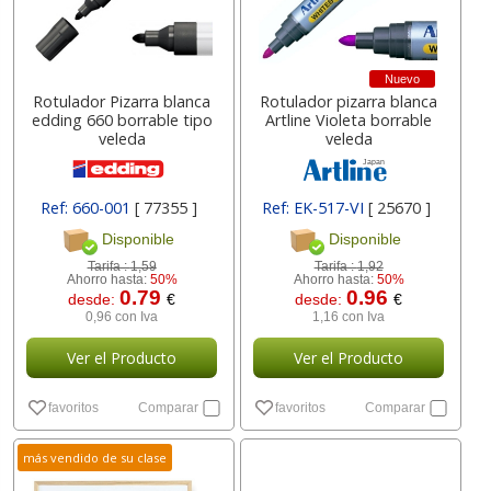
Nuevo
Rotulador Pizarra blanca
Rotulador pizarra blanca
edding 660 borrable tipo
Artline Violeta borrable
veleda
veleda
Ref: 660-001
[ 77355 ]
Ref: EK-517-VI
[ 25670 ]
Disponible
Disponible
Tarifa :
1,59
Tarifa :
1,92
Ahorro hasta:
50%
Ahorro hasta:
50%
0.79
0.96
desde:
€
desde:
€
0,96 con Iva
1,16 con Iva
Ver el Producto
Ver el Producto
favoritos
Comparar
favoritos
Comparar
más vendido de su clase