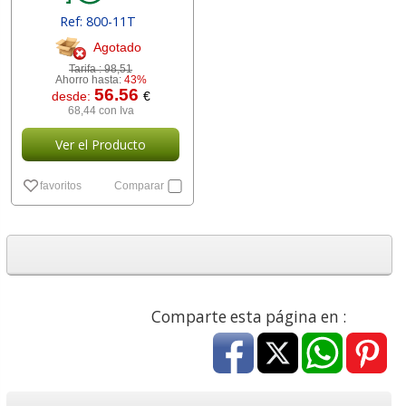
Ref: 800-11T
Agotado
Tarifa :
98,51
Ahorro hasta:
43%
56.56
desde:
€
68,44 con Iva
Ver el Producto
favoritos
Comparar
Comparte esta página en :