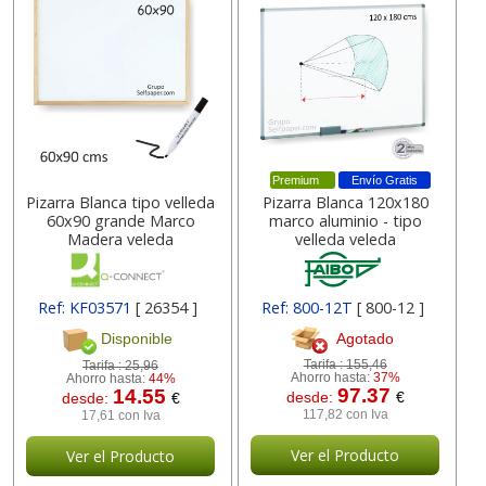
Premium
Envío Gratis
Pizarra Blanca tipo velleda
Pizarra Blanca 120x180
60x90 grande Marco
marco aluminio - tipo
Madera veleda
velleda veleda
Ref: KF03571
[ 26354 ]
Ref: 800-12T
[ 800-12 ]
Agotado
Disponible
Tarifa :
155,46
Tarifa :
25,96
Ahorro hasta:
37%
Ahorro hasta:
44%
97.37
14.55
desde:
€
desde:
€
117,82 con Iva
17,61 con Iva
Ver el Producto
Ver el Producto