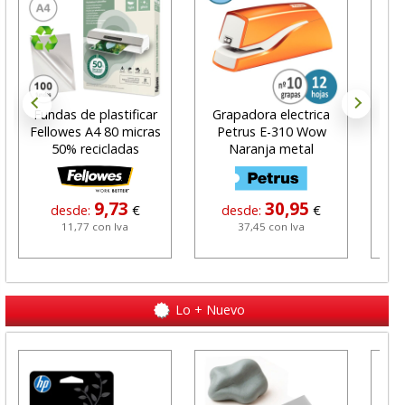
Fundas de plastificar
Grapadora electrica
Acu
Fellowes A4 80 micras
Petrus E-310 Wow
g
50% recicladas
Naranja metal
c
9,73
30,95
desde:
€
desde:
€
11,77 con Iva
37,45 con Iva
Lo + Nuevo