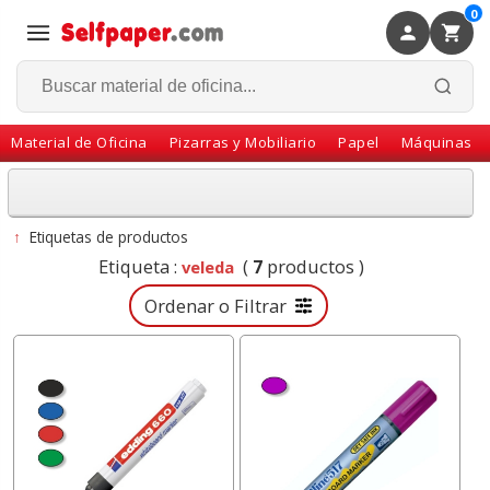
0
×
Volver
Material de Oficina
Pizarras y Mobiliario
Papel
Máquinas
↑
Etiquetas de productos
Etiqueta :
(
7
productos )
veleda
Ordenar o Filtrar