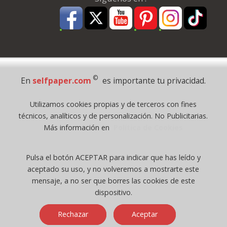
Pago Seguro
©
En
selfpaper.com
es importante tu privacidad.
© 1995 - 2026 Grupo Selfpaper.
Utilizamos cookies propias y de terceros con fines
Todos los derechos reservados
técnicos, analíticos y de personalización. No Publicitarias.
©selfpaper.com, y las webs de ©gruposelfpaper.org están gestionadas, y
Más información en
Política de Cookies
son propiedad de :
Suministros de Oficina Self-Paper, S.L. - C.I.F. B97233654, inscrita en el
Pulsa el botón ACEPTAR para indicar que has leído y
Registro Mercantil de Valencia ( España ) CEE:
aceptado su uso, y no volveremos a mostrarte este
Tomo 7263, Libro 4565, Folio 1, Sección 8, Hoja V-85203.
mensaje, a no ser que borres las cookies de este
dispositivo.
Móvil / Tablet - Bot mozilla/5.0 (linux; android 14; pixel 8)
Rechazar
Aceptar
applewebkit/537.36 (khtml, like gecko) chrome/131.0.0.0 mobile