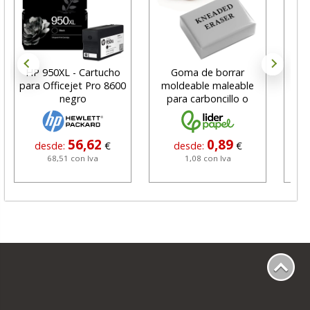
HP 950XL - Cartucho
Goma de borrar
H
para Officejet Pro 8600
moldeable maleable
C
negro
para carboncillo o
N
grafito
56,62
0,89
desde:
€
desde:
€
68,51 con Iva
1,08 con Iva