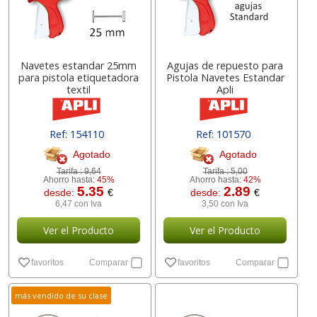
Navetes estandar 25mm
Agujas de repuesto para
para pistola etiquetadora
Pistola Navetes Estandar
textil
Apli
Ref: 154110
Ref: 101570
Agotado
Agotado
Tarifa :
9,64
Tarifa :
5,00
Ahorro hasta:
45%
Ahorro hasta:
42%
5.35
2.89
desde:
€
desde:
€
6,47 con Iva
3,50 con Iva
Ver el Producto
Ver el Producto
favoritos
Comparar
favoritos
Comparar
más vendido de su clase