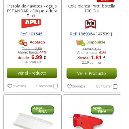
Nuevo
Pistola de navetes - aguja
Cola blanca Pritt, botella
ESTANDAR - Etiquetadora
100 Grs
Textil
Ref: 101545
Ref: 1869964
[ 47539 ]
Agotado
Disponible
Tarifa :
12,50
Tarifa :
3,06
Ahorro hasta:
44%
Ahorro hasta:
41%
6.99
1.81
desde:
€
desde:
€
8,46 con Iva
2,19 con Iva
Ver el Producto
Ver el Producto
favoritos
Comparar
favoritos
Comparar