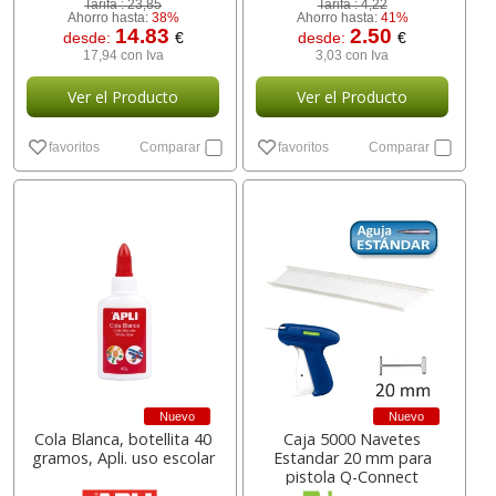
Tarifa :
23,85
Tarifa :
4,22
Ahorro hasta:
38%
Ahorro hasta:
41%
14.83
2.50
desde:
€
desde:
€
17,94 con Iva
3,03 con Iva
Ver el Producto
Ver el Producto
favoritos
Comparar
favoritos
Comparar
Nuevo
Nuevo
Cola Blanca, botellita 40
Caja 5000 Navetes
gramos, Apli. uso escolar
Estandar 20 mm para
pistola Q-Connect