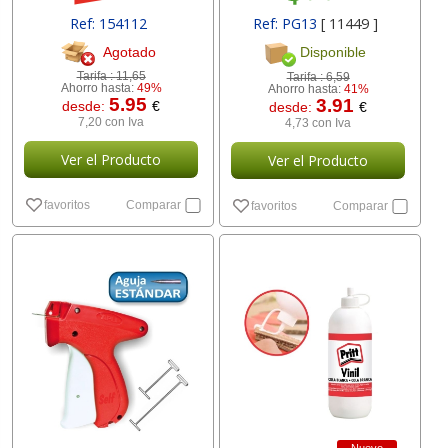
Ref: 154112
Ref: PG13
[ 11449 ]
Agotado
Disponible
Tarifa :
11,65
Tarifa :
6,59
Ahorro hasta:
49%
Ahorro hasta:
41%
5.95
3.91
desde:
€
desde:
€
7,20 con Iva
4,73 con Iva
Ver el Producto
Ver el Producto
favoritos
Comparar
favoritos
Comparar