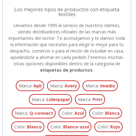
Los mejores tipos de productos con etiqueta
textiles
Llevamos desde 1995 al servicio de nuestros clientes,
siendo distribuidores oficiales de las marcas más
importantes del sector. Te aconsejamos y te damos toda
la información que necesites para elegir lo mejor para tu
despacho, comercio o para el rincón de estudiar en casa,
ayudándote a ahorrar en cada pedido.
Tenemos muchas
otras opciones disponibles dentro de la categoría de
etiquetas de productos
.
Marca:
Apli
Marca:
Avery
Marca:
Imedio
Marca:
Liderpapel
Marca:
Pritt
Marca:
Q-connect
Color:
Azul
Color:
Blanca
Color:
Blanco
Color:
Blanco-azul
Color:
Rojo