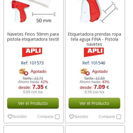
Navetes Finos 50mm para
Etiquetadora prendas ropa
pistola etiquetadora textil
tela aguja FINA - Pistola
navetes
Ref: 101573
Ref: 101546
Agotado
Agotado
Tarifa :
12,71
Tarifa :
12,50
Ahorro hasta:
42%
Ahorro hasta:
43%
7.35
7.09
desde:
€
desde:
€
8,89 con Iva
8,58 con Iva
Ver el Producto
Ver el Producto
favoritos
Comparar
favoritos
Comparar