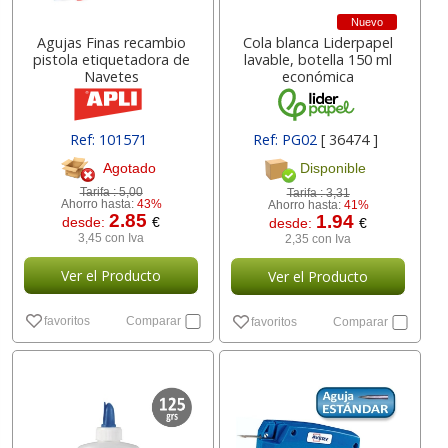
Nuevo
Agujas Finas recambio
Cola blanca Liderpapel
pistola etiquetadora de
lavable, botella 150 ml
Navetes
económica
Ref: 101571
Ref: PG02
[ 36474 ]
Agotado
Disponible
Tarifa :
5,00
Tarifa :
3,31
Ahorro hasta:
43%
Ahorro hasta:
41%
2.85
1.94
desde:
€
desde:
€
3,45 con Iva
2,35 con Iva
Ver el Producto
Ver el Producto
favoritos
Comparar
favoritos
Comparar