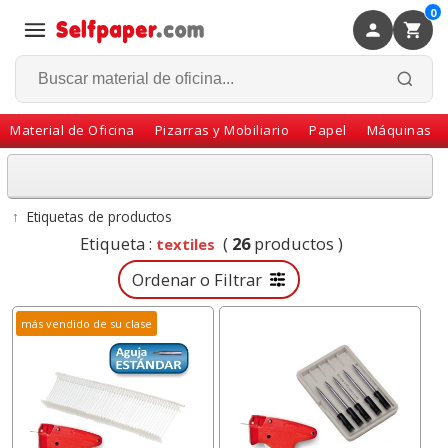
0
×
Volver
Material de Oficina
Pizarras y Mobiliario
Papel
Máquinas
↑
Etiquetas de productos
Etiqueta :
(
26
productos )
textiles
Ordenar o Filtrar
más vendido de su clase