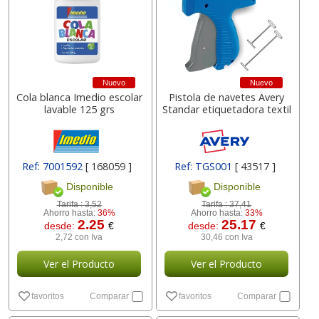
Nuevo
Nuevo
Cola blanca Imedio escolar
Pistola de navetes Avery
lavable 125 grs
Standar etiquetadora textil
Ref: 7001592
[ 168059 ]
Ref: TGS001
[ 43517 ]
Disponible
Disponible
Tarifa :
3,52
Tarifa :
37,41
Ahorro hasta:
36%
Ahorro hasta:
33%
2.25
25.17
desde:
€
desde:
€
2,72 con Iva
30,46 con Iva
Ver el Producto
Ver el Producto
favoritos
Comparar
favoritos
Comparar