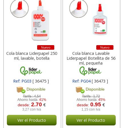
Nuevo
Nuevo
Cola blanca Liderpapel 250
Cola blanca Lavable
ml, lavable, botella
Liderpapel Botellita de 56
ml, pequeña
Ref: PG03
[ 36475 ]
Ref: PG04
[ 36473 ]
Disponible
Disponible
Tarifa :
4,54
Tarifa :
1,72
Ahorro hasta:
41%
Ahorro hasta:
45%
2.70
0.95
desde:
€
desde:
€
3,27 con Iva
1,15 con Iva
Ver el Producto
Ver el Producto