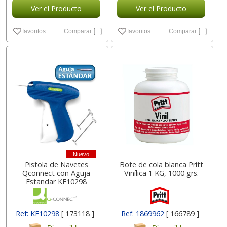
Ver el Producto
Ver el Producto
favoritos
Comparar
favoritos
Comparar
Nuevo
Pistola de Navetes
Bote de cola blanca Pritt
Qconnect con Aguja
Vinílica 1 KG, 1000 grs.
Estandar KF10298
Ref: KF10298
[ 173118 ]
Ref: 1869962
[ 166789 ]