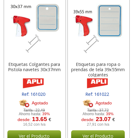
Etiquetas Colgantes para
Etiquetas para ropa o
Pistola navetes 30x37mm
prendas de tela 39x55mm
colgantes
Ref: 161020
Ref: 161022
Agotado
Agotado
Tarifa :
22,49
Tarifa :
37,72
Ahorro hasta:
39%
Ahorro hasta:
39%
13.65
23.07
desde:
€
desde:
€
16,52 con Iva
27,91 con Iva
Ver el Producto
Ver el Producto