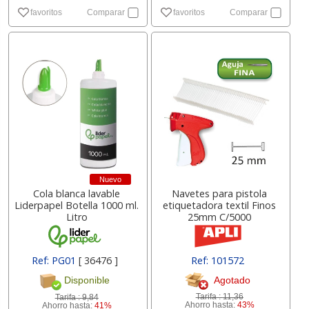
favoritos
Comparar
favoritos
Comparar
Nuevo
Cola blanca lavable
Navetes para pistola
Liderpapel Botella 1000 ml.
etiquetadora textil Finos
Litro
25mm C/5000
Ref: PG01
[ 36476 ]
Ref: 101572
Agotado
Disponible
Tarifa :
11,36
Tarifa :
9,84
Ahorro hasta:
43%
Ahorro hasta:
41%