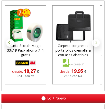
Cinta Scotch Magic
Carpeta congresos
33x19 Pack ahorro 7+1
portafolios cremallera
gratis
con asas abatibles
auto
18,27
19,95
desde:
€
desde:
€
22,11 con Iva
24,14 con Iva
Lo + Nuevo