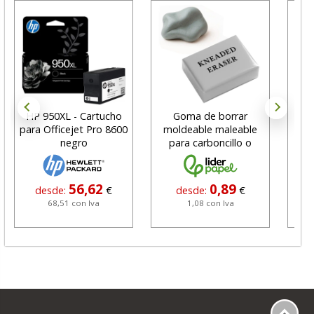
HP 950XL - Cartucho
Goma de borrar
H
para Officejet Pro 8600
moldeable maleable
C
negro
para carboncillo o
N
grafito
56,62
0,89
desde:
€
desde:
€
68,51 con Iva
1,08 con Iva