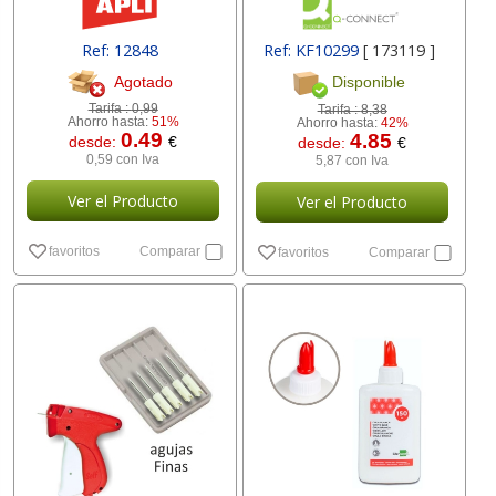
Ref: 12848
Ref: KF10299
[ 173119 ]
Agotado
Disponible
Tarifa :
0,99
Tarifa :
8,38
Ahorro hasta:
51%
Ahorro hasta:
42%
0.49
4.85
desde:
€
desde:
€
0,59 con Iva
5,87 con Iva
Ver el Producto
Ver el Producto
favoritos
Comparar
favoritos
Comparar