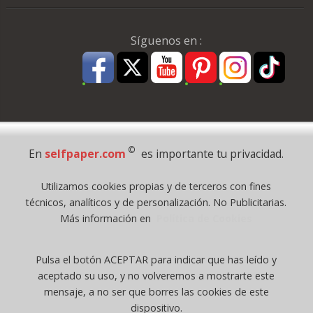
Síguenos en :
Pago Seguro
©
En
selfpaper.com
es importante tu privacidad.
© 1995 - 2026 Grupo Selfpaper.
Utilizamos cookies propias y de terceros con fines
Todos los derechos reservados
técnicos, analíticos y de personalización. No Publicitarias.
©selfpaper.com, y las webs de ©gruposelfpaper.org están gestionadas, y
Más información en
Política de Cookies
son propiedad de :
Suministros de Oficina Self-Paper, S.L. - C.I.F. B97233654, inscrita en el
Pulsa el botón ACEPTAR para indicar que has leído y
Registro Mercantil de Valencia ( España ) CEE:
aceptado su uso, y no volveremos a mostrarte este
Tomo 7263, Libro 4565, Folio 1, Sección 8, Hoja V-85203.
mensaje, a no ser que borres las cookies de este
dispositivo.