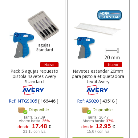
Nuevo
Nuevo
Pack 5 agujas repuesto
Navetes estandar 20mm
pistola navetes Avery
para pistola etiquetadora
Standard
textil Avery
Ref: NTGS005
[ 166446 ]
Ref: AS020
[ 43518 ]
Disponible
Disponible
Tarifa :
27,39
Tarifa :
20,47
Ahorro hasta:
36%
Ahorro hasta:
37%
17.48
12.95
desde:
€
desde:
€
21,15 con Iva
15,67 con Iva