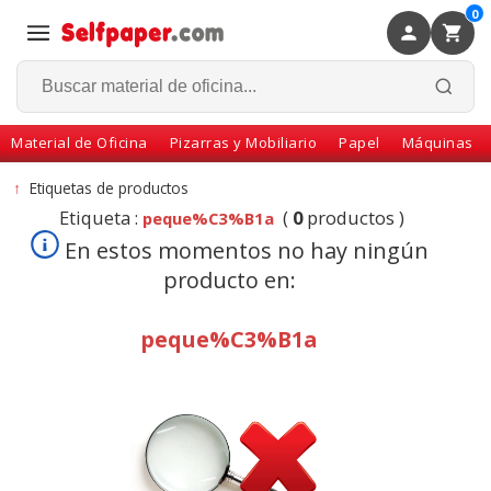
0
×
Volver
Material de Oficina
Pizarras y Mobiliario
Papel
Máquinas
↑
Etiquetas de productos
Etiqueta :
(
0
productos )
peque%C3%B1a
En estos momentos no hay ningún
producto en:
peque%C3%B1a