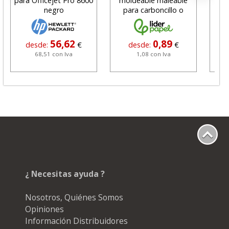
para Officejet Pro 8600
moldeable maleable
C
negro
para carboncillo o
N
grafito
56,62
0,89
desde:
€
desde:
€
68,51 con Iva
1,08 con Iva
¿ Necesitas ayuda ?
Nosotros, Quiénes Somos
Opiniones
Información Distribuidores