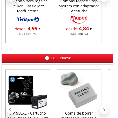
Boligrafo para regalar
Compás Maped Stop
Luz
Pelikan Classic Jazz
System con adaptador
V16
Marfil crema
y estuche
4,99
4,84
desde:
€
desde:
€
6,04 con Iva
5,86 con Iva
Lo + Nuevo
HP 950XL - Cartucho
Goma de borrar
H