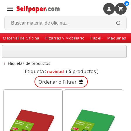
0
×
Volver
Material de Oficina
Pizarras y Mobiliario
Papel
Máquinas
↑
Etiquetas de productos
Etiqueta :
(
5
productos )
navidad
Ordenar o Filtrar