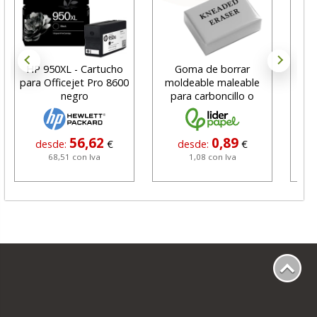
HP 950XL - Cartucho
Goma de borrar
H
para Officejet Pro 8600
moldeable maleable
C
negro
para carboncillo o
N
grafito
56,62
0,89
desde:
€
desde:
€
68,51 con Iva
1,08 con Iva