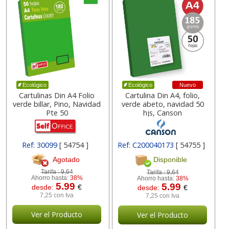
Nuevo
Ecológico
Ecológico
Cartulinas Din A4 Folio
Cartulina Din A4, folio,
verde billar, Pino, Navidad
verde abeto, navidad 50
Pte 50
hjs, Canson
Ref: 30099
[ 54754 ]
Ref: C200040173
[ 54755 ]
Agotado
Disponible
Tarifa :
9,64
Tarifa :
9,64
Ahorro hasta:
38%
Ahorro hasta:
38%
5.99
5.99
desde:
€
desde:
€
7,25 con Iva
7,25 con Iva
Ver el Producto
Ver el Producto