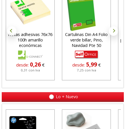
Notas adhesivas 76x76
Cartulinas Din A4 Folio
Ca
100h amarillo
verde billar, Pino,
port
económicas
Navidad Pte 50
0,26
5,99
desde:
€
desde:
€
0,31 con Iva
7,25 con Iva
Lo + Nuevo