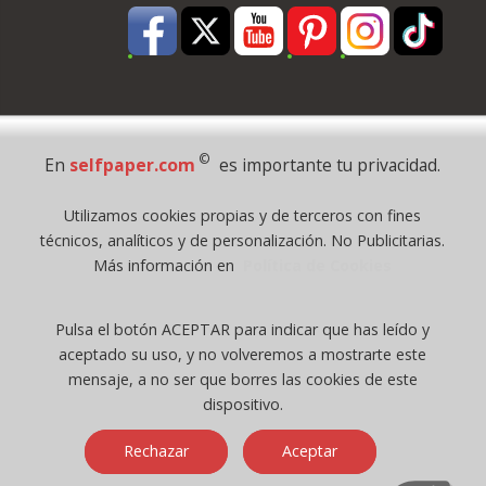
Pago Seguro
©
En
selfpaper.com
es importante tu privacidad.
© 1995 - 2026 Grupo Selfpaper.
Utilizamos cookies propias y de terceros con fines
Todos los derechos reservados
técnicos, analíticos y de personalización. No Publicitarias.
©selfpaper.com, y las webs de ©gruposelfpaper.org están gestionadas, y
Más información en
Política de Cookies
son propiedad de :
Suministros de Oficina Self-Paper, S.L. - C.I.F. B97233654, inscrita en el
Pulsa el botón ACEPTAR para indicar que has leído y
Registro Mercantil de Valencia ( España ) CEE:
aceptado su uso, y no volveremos a mostrarte este
Tomo 7263, Libro 4565, Folio 1, Sección 8, Hoja V-85203.
mensaje, a no ser que borres las cookies de este
dispositivo.
Móvil / Tablet - Bot mozilla/5.0 (linux; android 14; pixel 8)
Rechazar
Aceptar
applewebkit/537.36 (khtml, like gecko) chrome/131.0.0.0 mobile
safari/537.36; claudebot/1.0; +claudebot@anthropic.com) - Google