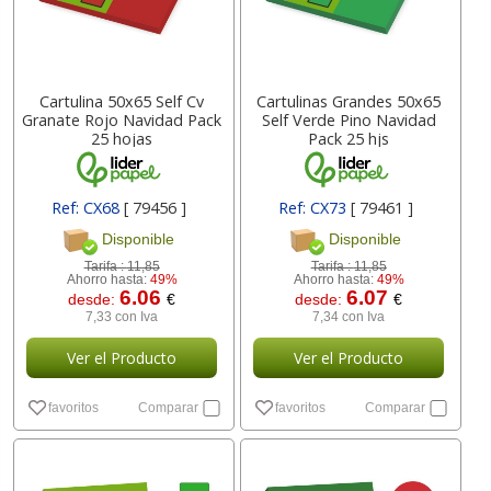
Cartulina 50x65 Self Cv
Cartulinas Grandes 50x65
Granate Rojo Navidad Pack
Self Verde Pino Navidad
25 hojas
Pack 25 hjs
Ref: CX68
[ 79456 ]
Ref: CX73
[ 79461 ]
Disponible
Disponible
Tarifa :
11,85
Tarifa :
11,85
Ahorro hasta:
49%
Ahorro hasta:
49%
6.06
6.07
desde:
€
desde:
€
7,33 con Iva
7,34 con Iva
Ver el Producto
Ver el Producto
favoritos
Comparar
favoritos
Comparar