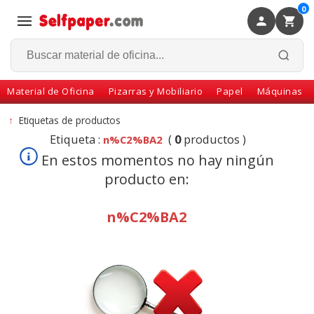
0
×
Volver
Material de Oficina
Pizarras y Mobiliario
Papel
Máquinas
↑
Etiquetas de productos
Etiqueta :
(
0
productos )
n%C2%BA2
En estos momentos no hay ningún
producto en:
n%C2%BA2