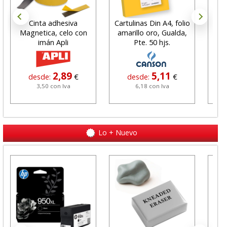
Cinta adhesiva
Cartulinas Din A4, folio
Magnetica, celo con
amarillo oro, Gualda,
m
imán Apli
Pte. 50 hjs.
dobl
2,89
5,11
desde:
€
desde:
€
3,50 con Iva
6,18 con Iva
Lo + Nuevo