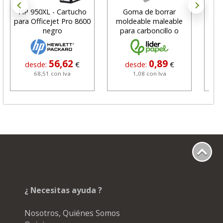
HP 950XL - Cartucho
Goma de borrar
H
para Officejet Pro 8600
moldeable maleable
C
negro
para carboncillo o
N
grafito
56,62
0,89
desde:
€
desde:
€
68,51 con Iva
1,08 con Iva
¿ Necesitas ayuda ?
Nosotros, Quiénes Somos