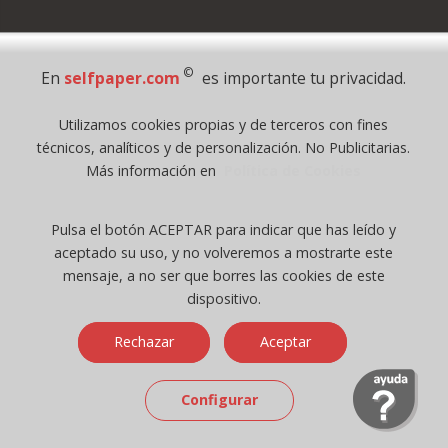
Pago Seguro
©
En
selfpaper.com
es importante tu privacidad.
© 1995 - 2026 Grupo Selfpaper.
Utilizamos cookies propias y de terceros con fines
Todos los derechos reservados
técnicos, analíticos y de personalización. No Publicitarias.
©selfpaper.com, y las webs de ©gruposelfpaper.org están gestionadas, y
Más información en
Política de Cookies
son propiedad de :
Suministros de Oficina Self-Paper, S.L. - C.I.F. B97233654, inscrita en el
Pulsa el botón ACEPTAR para indicar que has leído y
Registro Mercantil de Valencia ( España ) CEE:
aceptado su uso, y no volveremos a mostrarte este
Tomo 7263, Libro 4565, Folio 1, Sección 8, Hoja V-85203.
mensaje, a no ser que borres las cookies de este
dispositivo.
Móvil / Tablet - Bot mozilla/5.0 (linux; android 14; pixel 8)
Rechazar
Aceptar
applewebkit/537.36 (khtml, like gecko) chrome/131.0.0.0 mobile
safari/537.36; claudebot/1.0; +claudebot@anthropic.com) - Google
Chrome
Configurar
Ip: 216.73.216.170 -
↑ 896 → 448 ppp