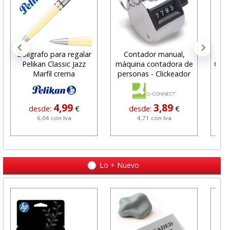
Boligrafo para regalar
Contador manual,
C
Pelikan Classic Jazz
máquina contadora de
Conn
Marfil crema
personas - Clickeador
4,99
3,89
desde:
€
desde:
€
6,04 con Iva
4,71 con Iva
Lo + Nuevo