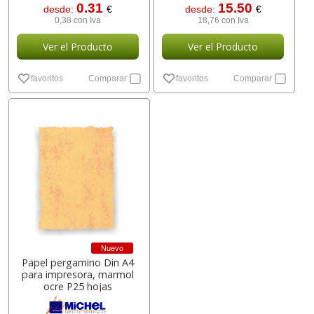
0.31
15.50
desde:
€
desde:
€
0,38 con Iva
18,76 con Iva
Ver el Producto
Ver el Producto
favoritos
Comparar
favoritos
Comparar
Nuevo
Papel pergamino Din A4
para impresora, marmol
ocre P25 hojas