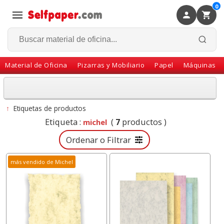
0
×
Volver
Material de Oficina
Pizarras y Mobiliario
Papel
Máquinas
↑
Etiquetas de productos
Etiqueta :
(
7
productos )
michel
Ordenar o Filtrar
más vendido de Michel