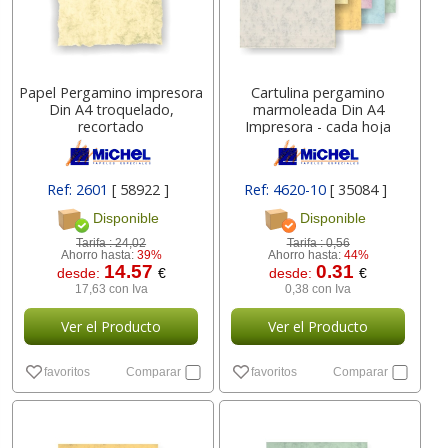
Papel Pergamino impresora
Cartulina pergamino
Din A4 troquelado,
marmoleada Din A4
recortado
Impresora - cada hoja
Ref: 2601
[ 58922 ]
Ref: 4620-10
[ 35084 ]
Disponible
Disponible
Tarifa :
24,02
Tarifa :
0,56
Ahorro hasta:
39%
Ahorro hasta:
44%
14.57
0.31
desde:
€
desde:
€
17,63 con Iva
0,38 con Iva
Ver el Producto
Ver el Producto
favoritos
Comparar
favoritos
Comparar