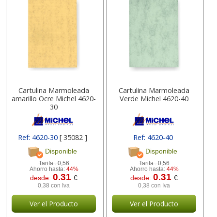
Cartulina Marmoleada
Cartulina Marmoleada
amarillo Ocre Michel 4620-
Verde Michel 4620-40
30
Ref: 4620-30
[ 35082 ]
Ref: 4620-40
Disponible
Disponible
Tarifa :
0,56
Tarifa :
0,56
Ahorro hasta:
44%
Ahorro hasta:
44%
0.31
0.31
desde:
€
desde:
€
0,38 con Iva
0,38 con Iva
Ver el Producto
Ver el Producto