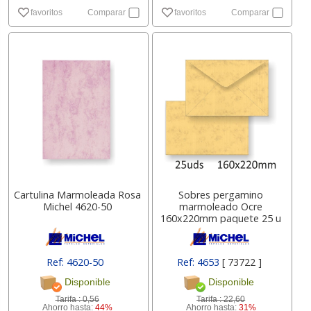
favoritos
Comparar
favoritos
Comparar
Cartulina Marmoleada Rosa
Sobres pergamino
Michel 4620-50
marmoleado Ocre
160x220mm paquete 25 u
Ref: 4620-50
Ref: 4653
[ 73722 ]
Disponible
Disponible
Tarifa :
0,56
Tarifa :
22,60
Ahorro hasta:
44%
Ahorro hasta:
31%