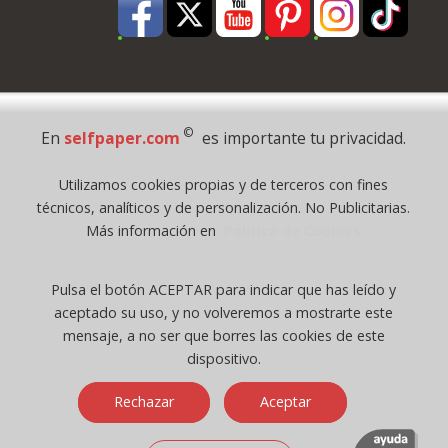
Pago Seguro
©
En
selfpaper.com
es importante tu privacidad.
© 1995 - 2026 Grupo Selfpaper.
Utilizamos cookies propias y de terceros con fines
Todos los derechos reservados
técnicos, analíticos y de personalización. No Publicitarias.
©selfpaper.com, y las webs de ©gruposelfpaper.org están gestionadas, y
Más información en
Política de Cookies
son propiedad de :
Suministros de Oficina Self-Paper, S.L. - C.I.F. B97233654, inscrita en el
Pulsa el botón ACEPTAR para indicar que has leído y
Registro Mercantil de Valencia ( España ) CEE:
aceptado su uso, y no volveremos a mostrarte este
Tomo 7263, Libro 4565, Folio 1, Sección 8, Hoja V-85203.
mensaje, a no ser que borres las cookies de este
dispositivo.
Móvil / Tablet - Bot mozilla/5.0 (linux; android 14; pixel 8)
Rechazar
Aceptar
applewebkit/537.36 (khtml, like gecko) chrome/131.0.0.0 mobile
safari/537.36; claudebot/1.0; +claudebot@anthropic.com) - Google