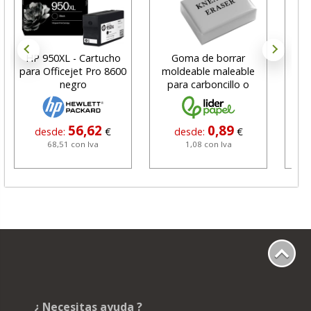
HP 950XL - Cartucho
Goma de borrar
H
para Officejet Pro 8600
moldeable maleable
C
negro
para carboncillo o
N
grafito
56,62
0,89
desde:
€
desde:
€
68,51 con Iva
1,08 con Iva
¿ Necesitas ayuda ?